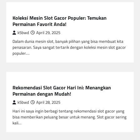
SLOT GACOR
Koleksi Mesin Slot Gacor Populer: Temukan
Permainan Favorit Anda!
k5bwd
April 29, 2025
Dalam dunia mesin slot, banyak pilihan yang bisa membuat kita
penasaran. Saya sangat tertarik dengan koleksi mesin slot gacor
populer.…
SLOT GACOR
Rekomendasi Slot Gacor Hari Ini: Menangkan
Permainan dengan Mudah!
k5bwd
April 28, 2025
Hari ini saya ingin berbagi tentang rekomendasi slot gacor yang
bisa memberikan peluang besar untuk menang. Slot gacor sering
kali…