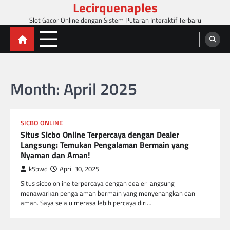
Lecirquenaples
Skip
to
Slot Gacor Online dengan Sistem Putaran Interaktif Terbaru
content
Month:
April 2025
SICBO ONLINE
Situs Sicbo Online Terpercaya dengan Dealer
Langsung: Temukan Pengalaman Bermain yang
Nyaman dan Aman!
k5bwd
April 30, 2025
Situs sicbo online terpercaya dengan dealer langsung
menawarkan pengalaman bermain yang menyenangkan dan
aman. Saya selalu merasa lebih percaya diri…