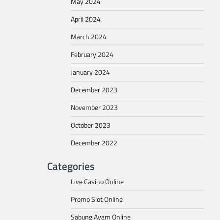
May 2024
April 2024
March 2024
February 2024
January 2024
December 2023
November 2023
October 2023
December 2022
Categories
Live Casino Online
Promo Slot Online
Sabung Ayam Online