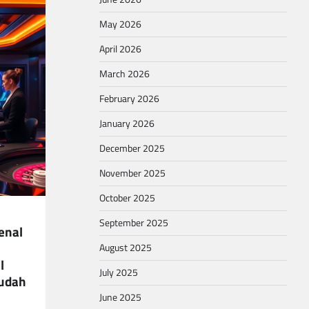
May 2026
April 2026
March 2026
February 2026
January 2026
December 2025
November 2025
October 2025
September 2025
enal
n
August 2025
l
July 2025
Mudah
June 2025