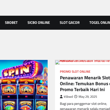
SBOBET
SICBO ONLINE
SLOT GACOR
TOGEL ONLI
PROMO SLOT ONLINE
Penawaran Menarik Slot
Online: Temukan Bonus
Promo Terbaik Hari Ini
k5bwd
May 29, 2025
Bagi para penggemar slot online,
penawaran menarik selalu menjadi