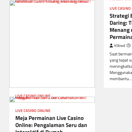
Bonus Spin Slot Harian: Cara
Promo Sl
LIVE CASINO
Mudah Dapat Hadiah Setiap
Info Bon
Strategi
Hari
2025
Daring: 
Menang 
k5bwd
May 28, 2025
k5bwd
Permain
Banyak orang suka memainkan slot
Banyak oran
online karena mereka menawarkan
meningkatka
k5bwd
banyak bonus dan peluang menang. Salah
bermain slot
Saat bermain 
satu fitur yang paling dicari…
terbaru me
yang tepat s
keuntungan
meningkatka
Menggunakan
membantu…
LIVE CASINO ONLINE
Turnamen Live Casino
Internasional: Keseruan dan
LIVE CASINO ONLINE
Peluang Menang Besar!
Meja Permainan Live Casino
Online: Pengalaman Seru dan
k5bwd
May 25, 2025
Interaktif di Rumah