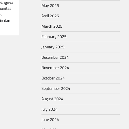
bangnya
May 2025
munitas
k
April 2025
in dan
March 2025
February 2025
January 2025
December 2024
November 2024
October 2024
September 2024
August 2024
July 2024
June 2024