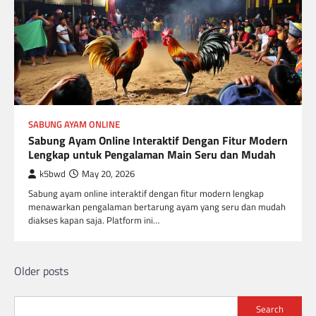
SABUNG AYAM ONLINE
Sabung Ayam Online Interaktif Dengan Fitur Modern
Lengkap untuk Pengalaman Main Seru dan Mudah
k5bwd
May 20, 2026
Sabung ayam online interaktif dengan fitur modern lengkap
menawarkan pengalaman bertarung ayam yang seru dan mudah
diakses kapan saja. Platform ini…
Posts
Older posts
navigation
Search