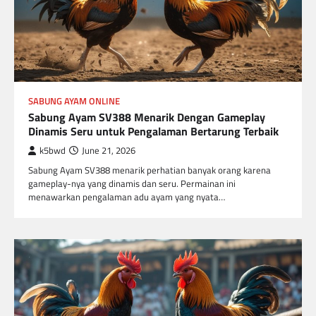
SABUNG AYAM ONLINE
Sabung Ayam SV388 Menarik Dengan Gameplay
Dinamis Seru untuk Pengalaman Bertarung Terbaik
k5bwd
June 21, 2026
Sabung Ayam SV388 menarik perhatian banyak orang karena
gameplay-nya yang dinamis dan seru. Permainan ini
menawarkan pengalaman adu ayam yang nyata…