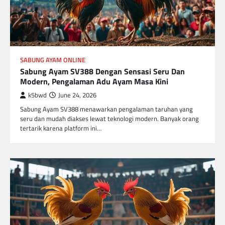
SABUNG AYAM ONLINE
Sabung Ayam SV388 Dengan Sensasi Seru Dan
Modern, Pengalaman Adu Ayam Masa Kini
k5bwd
June 24, 2026
Sabung Ayam SV388 menawarkan pengalaman taruhan yang
seru dan mudah diakses lewat teknologi modern. Banyak orang
tertarik karena platform ini…