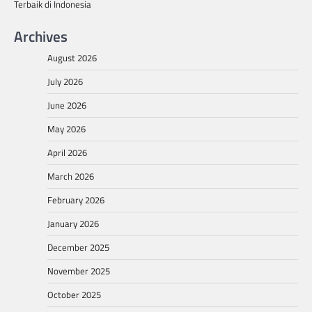
Terbaik di Indonesia
Archives
August 2026
July 2026
June 2026
May 2026
April 2026
March 2026
February 2026
January 2026
December 2025
November 2025
October 2025