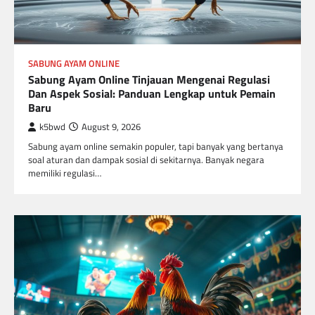
SABUNG AYAM ONLINE
Sabung Ayam Online Tinjauan Mengenai Regulasi
Dan Aspek Sosial: Panduan Lengkap untuk Pemain
Baru
k5bwd
August 9, 2026
Sabung ayam online semakin populer, tapi banyak yang bertanya
soal aturan dan dampak sosial di sekitarnya. Banyak negara
memiliki regulasi…