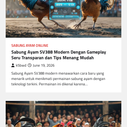
SABUNG AYAM ONLINE
Sabung Ayam SV388 Modern Dengan Gameplay
Seru Transparan dan Tips Menang Mudah
k5bwd
June 19, 2026
Sabung Ayam SV388 modern menawarkan cara baru yang
menarik untuk menikmati permainan sabung ayam dengan
teknologi terkini. Permainan ini dikenal karena…