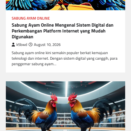
SABUNG AYAM ONLINE
Sabung Ayam Online Mengenal Sistem Digital dan
Perkembangan Platform Internet yang Mudah
Digunakan
k5bwd
August 10, 2026
Sabung ayam online kini semakin populer berkat kemajuan
teknologi dan internet. Dengan sistem digital yang canggih, para
penggemar sabung ayam…