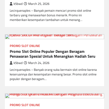
k5bwd
March 25, 2026
Lecirquenaples – Banyak pemain mencari promo slot online
terbaru yang menawarkan bonus menarik. Promo ini
memberikan kesempatan tambahan untuk menang…
PROMO SLOT ONLINE
Promo Slot Online Populer Dengan Beragam
Penawaran Spesial Untuk Menangkan Hadiah Seru
k5bwd
March 24, 2026
Lecirquenaples – Banyak orang suka bermain slot online karena
keseruannya dan kesempatan menang besar. Promo slot online
populer dengan beragam…
PROMO SLOT ONLINE