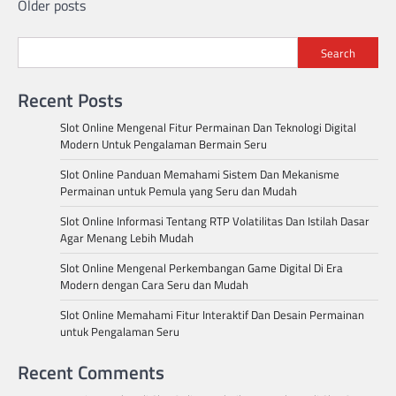
Posts
Older posts
navigation
Search
Recent Posts
Slot Online Mengenal Fitur Permainan Dan Teknologi Digital
Modern Untuk Pengalaman Bermain Seru
Slot Online Panduan Memahami Sistem Dan Mekanisme
Permainan untuk Pemula yang Seru dan Mudah
Slot Online Informasi Tentang RTP Volatilitas Dan Istilah Dasar
Agar Menang Lebih Mudah
Slot Online Mengenal Perkembangan Game Digital Di Era
Modern dengan Cara Seru dan Mudah
Slot Online Memahami Fitur Interaktif Dan Desain Permainan
untuk Pengalaman Seru
Recent Comments