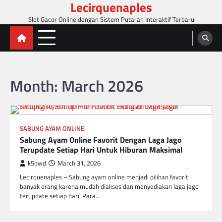
Lecirquenaples
Skip
to
Slot Gacor Online dengan Sistem Putaran Interaktif Terbaru
content
Month:
March 2026
SABUNG AYAM ONLINE
Sabung Ayam Online Favorit Dengan Laga Jago
Terupdate Setiap Hari Untuk Hiburan Maksimal
k5bwd
March 31, 2026
Lecirquenaples – Sabung ayam online menjadi pilihan favorit
banyak orang karena mudah diakses dan menyediakan laga jago
terupdate setiap hari. Para…