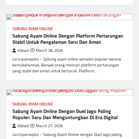
SABUNG AYAM ONLINE
Sabung Ayam Online Dengan Platform Pertarungan
Stabil Untuk Pengalaman Seru Dan Aman
k5bwd
March 28, 2026
Lecirquenaples – Sabung ayam online semakin populer karena
kemudahannya. Banyak orang mencari platform pertarungan
yang stabil dan aman untuk bertaruh. Platform…
SABUNG AYAM ONLINE
Sabung Ayam Online Dengan Duel Jago Paling
Populer: Seru Dan Menguntungkan Di Era Digital
k5bwd
March 27, 2026
Lecirquenaples – Sabung Ayam Online dengan Duel Jago paling