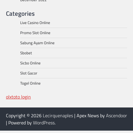
Categories
Live Casino Online
Promo Slot Online
Sabung Ayam Online
Sbobet
Sicbo Online
Slot Gacor
Togel Online
olxtoto login
Copyright © 2026
Lecirquenaples
| Apex News by
Ascendoor
| Powered by
WordPress
.