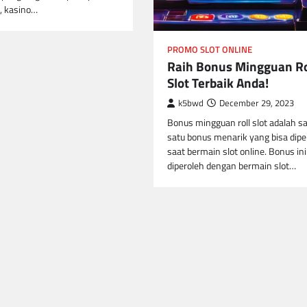
, kasino…
PROMO SLOT ONLINE
Raih Bonus Mingguan Ro
Slot Terbaik Anda!
k5bwd
December 29, 2023
Bonus mingguan roll slot adalah s
satu bonus menarik yang bisa dipe
saat bermain slot online. Bonus in
diperoleh dengan bermain slot…