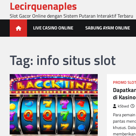
Lecirquenaples
Skip
to
Slot Gacor Online dengan Sistem Putaran Interaktif Terbaru
content
LIVE CASINO ONLINE
SABUNG AYAM ONLINE
Tag:
info situs slot
PROMO SLOT
Dapatkan
di Kasino
k5bwd
Para pemain 
pantas mend
khusus. Dala
memberikan 