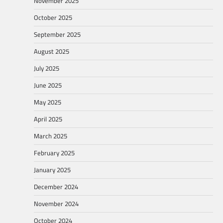
November 2025
October 2025
September 2025
August 2025
July 2025
June 2025
May 2025
April 2025
March 2025
February 2025
January 2025
December 2024
November 2024
October 2024