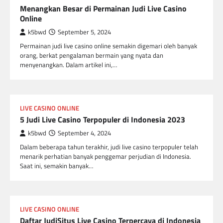
Menangkan Besar di Permainan Judi Live Casino
Online
k5bwd
September 5, 2024
Permainan judi live casino online semakin digemari oleh banyak
orang, berkat pengalaman bermain yang nyata dan
menyenangkan. Dalam artikel ini,…
LIVE CASINO ONLINE
5 Judi Live Casino Terpopuler di Indonesia 2023
k5bwd
September 4, 2024
Dalam beberapa tahun terakhir, judi live casino terpopuler telah
menarik perhatian banyak penggemar perjudian di Indonesia.
Saat ini, semakin banyak…
LIVE CASINO ONLINE
Daftar JudiSitus Live Casino Terpercaya di Indonesia