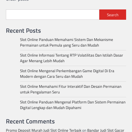
navigation
Search
Recent Posts
Slot Online Panduan Memahami Sistem Dan Mekanisme
Permainan untuk Pemula yang Seru dan Mudah
Slot Online Informasi Tentang RTP Volatilitas Dan Istilah Dasar
Agar Menang Lebih Mudah
Slot Online Mengenal Perkembangan Game Digital Di Era
Modern dengan Cara Seru dan Mudah
Slot Online Memahami Fitur Interaktif Dan Desain Permainan
untuk Pengalaman Seru
Slot Online Panduan Mengenal Platform Dan Sistem Permainan
Digital Lengkap dan Mudah Dipahami
Recent Comments
Promo Deposit Murah Judi Slot Online Terbaik
on
Bandar Judi Slot Gacor