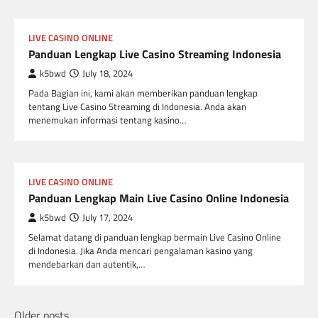
LIVE CASINO ONLINE
Panduan Lengkap Live Casino Streaming Indonesia
k5bwd
July 18, 2024
Pada Bagian ini, kami akan memberikan panduan lengkap
tentang Live Casino Streaming di Indonesia. Anda akan
menemukan informasi tentang kasino…
LIVE CASINO ONLINE
Panduan Lengkap Main Live Casino Online Indonesia
k5bwd
July 17, 2024
Selamat datang di panduan lengkap bermain Live Casino Online
di Indonesia. Jika Anda mencari pengalaman kasino yang
mendebarkan dan autentik,…
Posts
Older posts