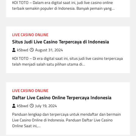
KOI TOTO – Dalam era digital saat ini, judi live casino online
terbaik semakin populer di Indonesia. Banyak pemain yang…
LIVE CASINO ONLINE
Situs Judi Live Casino Terpercaya di Indonesia
k5bwd
August 31, 2024
KOI TOTO – Di era digital saat ini, situs judi live casino terpercaya
telah menjadi salah satu pilihan utama di…
LIVE CASINO ONLINE
Daftar Live Casino Online Terpercaya Indonesia
k5bwd
July 19, 2024
Panduan lengkap dan terpercaya untuk mendaftar dan bermain
Live Casino Online di Indonesia. Panduan Daftar Live Casino
Online Saat ini,…