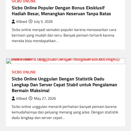
SICBO ONLINE
Sicbo Online Populer Dengan Bonus Eksklusif
Hadiah Besar, Menangkan Keseruan Tanpa Batas
k5bwd
July 5, 2026
Sicbo online menjadi semakin populer karena menawarkan cara
bermain yang mudah dan seru. Banyak pemain tertarik karena
mereka bisa mendapatkan…
SICBO ONLINE
Sicbo Online Unggulan Dengan Statistik Dadu
Lengkap Dan Server Cepat Stabil untuk Pengalaman
Bermain Maksimal
k5bwd
May 27, 2026
Sicbo online unggulan menarik perhatian banyak pemain karena
kemudahannya dan peluang menang yang jelas. Dengan statistik
dadu lengkap dan server cepat…