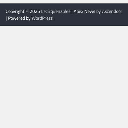
Copyright © 2026
Lecirquenaples
| Apex News by
Ascendoor
| Powered by
WordPress
.