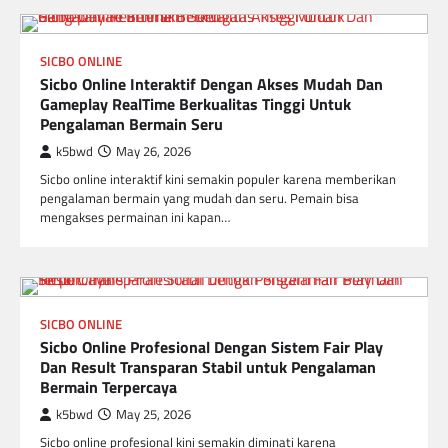
SICBO ONLINE
Sicbo Online Interaktif Dengan Akses Mudah Dan
Gameplay RealTime Berkualitas Tinggi Untuk
Pengalaman Bermain Seru
k5bwd
May 26, 2026
Sicbo online interaktif kini semakin populer karena memberikan
pengalaman bermain yang mudah dan seru. Pemain bisa
mengakses permainan ini kapan…
SICBO ONLINE
Sicbo Online Profesional Dengan Sistem Fair Play
Dan Result Transparan Stabil untuk Pengalaman
Bermain Terpercaya
k5bwd
May 25, 2026
Sicbo online profesional kini semakin diminati karena