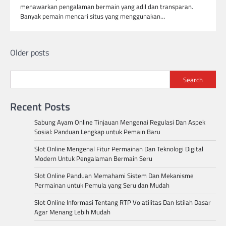
menawarkan pengalaman bermain yang adil dan transparan.
Banyak pemain mencari situs yang menggunakan…
Posts
Older posts
navigation
Search
Recent Posts
Sabung Ayam Online Tinjauan Mengenai Regulasi Dan Aspek
Sosial: Panduan Lengkap untuk Pemain Baru
Slot Online Mengenal Fitur Permainan Dan Teknologi Digital
Modern Untuk Pengalaman Bermain Seru
Slot Online Panduan Memahami Sistem Dan Mekanisme
Permainan untuk Pemula yang Seru dan Mudah
Slot Online Informasi Tentang RTP Volatilitas Dan Istilah Dasar
Agar Menang Lebih Mudah