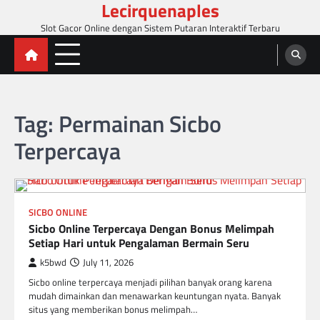
Lecirquenaples
Skip
to
Slot Gacor Online dengan Sistem Putaran Interaktif Terbaru
content
Tag:
Permainan Sicbo
Terpercaya
SICBO ONLINE
Sicbo Online Terpercaya Dengan Bonus Melimpah
Setiap Hari untuk Pengalaman Bermain Seru
k5bwd
July 11, 2026
Sicbo online terpercaya menjadi pilihan banyak orang karena
mudah dimainkan dan menawarkan keuntungan nyata. Banyak
situs yang memberikan bonus melimpah…