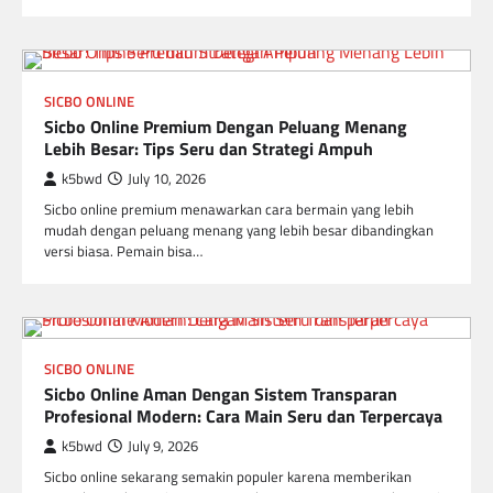
SICBO ONLINE
Sicbo Online Premium Dengan Peluang Menang
Lebih Besar: Tips Seru dan Strategi Ampuh
k5bwd
July 10, 2026
Sicbo online premium menawarkan cara bermain yang lebih
mudah dengan peluang menang yang lebih besar dibandingkan
versi biasa. Pemain bisa…
SICBO ONLINE
Sicbo Online Aman Dengan Sistem Transparan
Profesional Modern: Cara Main Seru dan Terpercaya
k5bwd
July 9, 2026
Sicbo online sekarang semakin populer karena memberikan