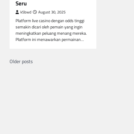
Seru
k5bwd
July 26, 2026
Live casino online semakin populer, tapi
k5bwd
August 30, 2025
keamanan dan regulasi menjadi hal
Platform live casino dengan odds tinggi
penting yang harus diperhatikan. Platform
semakin dicari oleh pemain yang ingin
live casino yang aman…
meningkatkan peluang menang mereka.
Platform ini menawarkan permainan…
Posts
Older posts
navigation