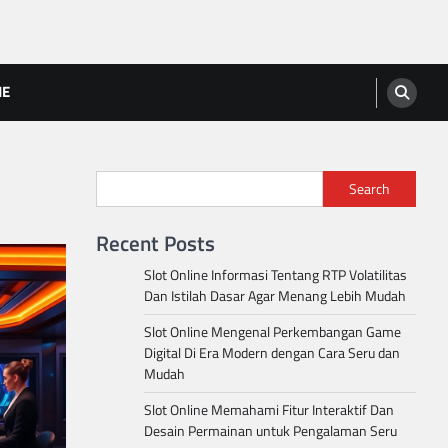
NE
Search
Recent Posts
Slot Online Informasi Tentang RTP Volatilitas
Dan Istilah Dasar Agar Menang Lebih Mudah
Slot Online Mengenal Perkembangan Game
Digital Di Era Modern dengan Cara Seru dan
Mudah
Slot Online Memahami Fitur Interaktif Dan
Desain Permainan untuk Pengalaman Seru