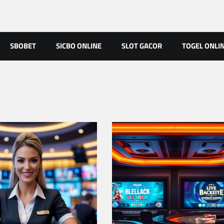
SBOBET
SICBO ONLINE
SLOT GACOR
TOGEL ONLI