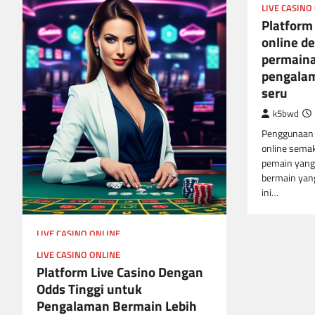
LIVE CASINO
Platform 
online d
permaina
pengala
seru
k5bwd
Penggunaan p
online semak
pemain yang
bermain yang 
ini…
LIVE CASINO ONLINE
Live Casino Online Aspek
LIVE CASINO ONLINE
Keamanan Regulasi Dan
Platform Live Casino Dengan
Penggunaan Platform Digital
Odds Tinggi untuk
Yang Perlu Anda Ketahui
Pengalaman Bermain Lebih