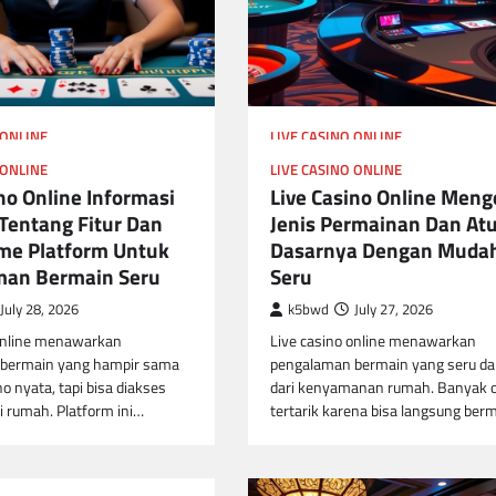
 ONLINE
LIVE CASINO ONLINE
ino Online Panduan
Live Casino Online Meng
 ONLINE
LIVE CASINO ONLINE
i Cara Kerja
Teknologi Streaming da
no Online Informasi
Live Casino Online Meng
n Dengan Live
Sistem Permainan Digita
Tentang Fitur Dan
Jenis Permainan Dan At
ntuk Pemula
dengan Cara Seru dan 
me Platform Untuk
Dasarnya Dengan Muda
man Bermain Seru
Seru
July 31, 2026
k5bwd
July 30, 2026
 online menawarkan
Live casino online semakin popule
July 28, 2026
k5bwd
July 27, 2026
bermain yang hampir sama
memberikan pengalaman bermain
 online menawarkan
Live casino online menawarkan
sino nyata, dengan dealer
nyata tanpa perlu pergi ke kasino fi
bermain yang hampir sama
pengalaman bermain yang seru da
ng mengatur permainan
Teknologi streaming menjadi…
o nyata, tapi bisa diakses
dari kenyamanan rumah. Banyak 
i rumah. Platform ini…
tertarik karena bisa langsung ber