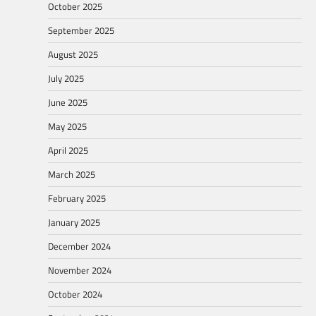
October 2025
September 2025
August 2025
July 2025
June 2025
May 2025
April 2025
March 2025
February 2025
January 2025
December 2024
November 2024
October 2024