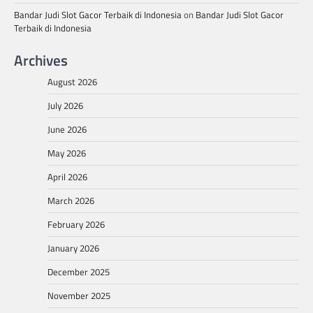
Bandar Judi Slot Gacor Terbaik di Indonesia
on
Bandar Judi Slot Gacor
Terbaik di Indonesia
Archives
August 2026
July 2026
June 2026
May 2026
April 2026
March 2026
February 2026
January 2026
December 2025
November 2025