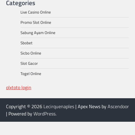
Categories
Live Casino Online
Promo Slot Online
Sabung Ayam Online
Sbobet
Sicbo Online
Slot Gacor
Togel Online
olxtoto login
Copyright © 2026
Lecirquenaples
| Apex News by
Ascendoor
| Powered by
WordPress
.