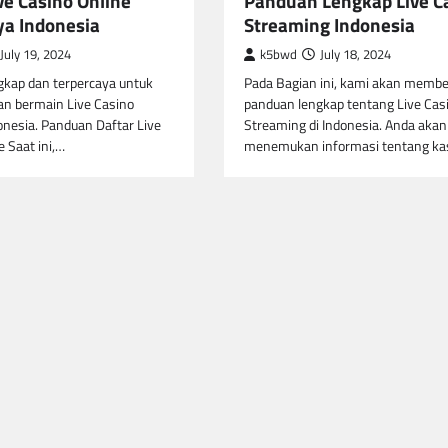
ve Casino Online
Panduan Lengkap Live C
k5bwd
September 1, 2024
ya Indonesia
Streaming Indonesia
KOI TOTO – Dalam era digital saat in
live casino online terbaik semakin 
July 19, 2024
k5bwd
July 18, 2024
di Indonesia. Banyak pemain yang
gkap dan terpercaya untuk
Pada Bagian ini, kami akan membe
an bermain Live Casino
panduan lengkap tentang Live Cas
donesia. Panduan Daftar Live
Streaming di Indonesia. Anda akan
e Saat ini,…
menemukan informasi tentang ka