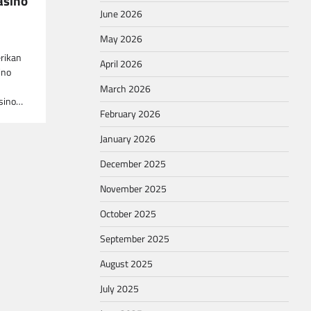
asino
June 2026
i, judi
populer
May 2026
…
rikan
April 2026
ino
March 2026
sino…
February 2026
January 2026
December 2025
November 2025
October 2025
September 2025
August 2025
July 2025