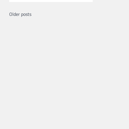
Posts
Older posts
navigation