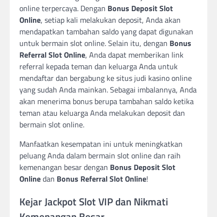
online terpercaya. Dengan
Bonus Deposit Slot
Online
, setiap kali melakukan deposit, Anda akan
mendapatkan tambahan saldo yang dapat digunakan
untuk bermain slot online. Selain itu, dengan
Bonus
Referral Slot Online
, Anda dapat memberikan link
referral kepada teman dan keluarga Anda untuk
mendaftar dan bergabung ke situs judi kasino online
yang sudah Anda mainkan. Sebagai imbalannya, Anda
akan menerima bonus berupa tambahan saldo ketika
teman atau keluarga Anda melakukan deposit dan
bermain slot online.
Manfaatkan kesempatan ini untuk meningkatkan
peluang Anda dalam bermain slot online dan raih
kemenangan besar dengan
Bonus Deposit Slot
Online
dan
Bonus Referral Slot Online
!
Kejar Jackpot Slot VIP dan Nikmati
Kemenangan Besar