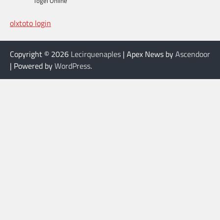
Togel Online
olxtoto login
Copyright © 2026
Lecirquenaples
| Apex News by
Ascendoor
| Powered by
WordPress
.