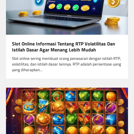
Slot Online Informasi Tentang RTP Volatilitas Dan
Istilah Dasar Agar Menang Lebih Mudah
Slot online sering membuat orang penasaran dengan istilah RTP,
volatilitas, dan istilah dasar lainnya. RTP adalah persentase uang
yang diharapkan…