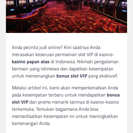
Anda pecinta judi online? Kini saatnya Anda
merasakan keseruan permainan slot VIP di kasino-
kasino papan atas
di Indonesia. Nikmati pengalaman
bermain yang istimewa dan dapatkan kesempatan
untuk memenangkan
bonus slot VIP
yang eksklusif.
Melalui artikel ini, kami akan memperkenalkan Anda
pada kesempatan terbaru untuk mendapatkan
bonus
slot VIP
dan promo menarik lainnya di kasino-kasino
terkemuka. Temukan bagaimana Anda bisa
memanfaatkan kesempatan ini untuk meningkatkan
kemenangan Anda.