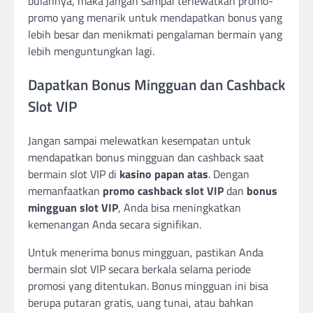
bulannya, maka jangan sampai terlewatkan promo-
promo yang menarik untuk mendapatkan bonus yang
lebih besar dan menikmati pengalaman bermain yang
lebih menguntungkan lagi.
Dapatkan Bonus Mingguan dan Cashback
Slot VIP
Jangan sampai melewatkan kesempatan untuk
mendapatkan bonus mingguan dan cashback saat
bermain slot VIP di
kasino papan atas
. Dengan
memanfaatkan
promo cashback slot VIP
dan
bonus
mingguan slot VIP
, Anda bisa meningkatkan
kemenangan Anda secara signifikan.
Untuk menerima bonus mingguan, pastikan Anda
bermain slot VIP secara berkala selama periode
promosi yang ditentukan. Bonus mingguan ini bisa
berupa putaran gratis, uang tunai, atau bahkan