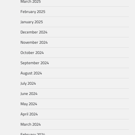
March 2025
February 2025
January 2025
December 2024
November 2024
October 2024
September 2024
August 2024
July 2024
June 2024
May 2024
April 2024
March 2024
February 2024