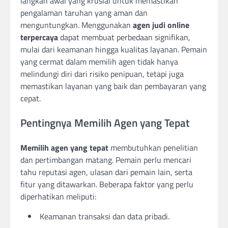
langkah awal yang krusial untuk memastikan
pengalaman taruhan yang aman dan
menguntungkan. Menggunakan
agen judi online
terpercaya
dapat membuat perbedaan signifikan,
mulai dari keamanan hingga kualitas layanan. Pemain
yang cermat dalam memilih agen tidak hanya
melindungi diri dari risiko penipuan, tetapi juga
memastikan layanan yang baik dan pembayaran yang
cepat.
Pentingnya Memilih Agen yang Tepat
Memilih agen yang tepat
membutuhkan penelitian
dan pertimbangan matang. Pemain perlu mencari
tahu reputasi agen, ulasan dari pemain lain, serta
fitur yang ditawarkan. Beberapa faktor yang perlu
diperhatikan meliputi:
Keamanan transaksi dan data pribadi.