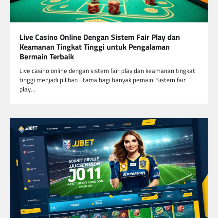
Live Casino Online Dengan Sistem Fair Play dan
Keamanan Tingkat Tinggi untuk Pengalaman
Bermain Terbaik
Live casino online dengan sistem fair play dan keamanan tingkat
tinggi menjadi pilihan utama bagi banyak pemain. Sistem fair
play…