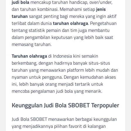
judi bola
mencakup taruhan handicap, over/under,
dan taruhan kombinasi. Memahami setiap
jenis
taruhan
sangat penting bagi mereka yang ingin aktif
terlibat dalam dunia
taruhan olahraga
. Pengetahuan
tentang statistik pemain dan tim juga membantu
dalam pengambilan keputusan yang lebih baik saat
memasang taruhan.
Taruhan olahraga
di Indonesia kini semakin
berkembang, dengan hadirnya banyak situs-situs
taruhan yang menawarkan platform lebih mudah dan
nyaman untuk pengguna. Dengan kemudahan akses
ini, lebih banyak orang menjadi tertarik untuk
mencoba pengalaman judi bola yang menarik.
Keunggulan Judi Bola SBOBET Terpopuler
Judi Bola SBOBET menawarkan berbagai keunggulan
yang menjadikannya pilihan favorit di kalangan