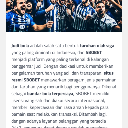
Judi bola
adalah salah satu bentuk
taruhan olahraga
yang paling diminati di Indonesia, dan
SBOBET
menjadi platform yang paling terkenal di kalangan
penggemar judi. Dengan dedikasi untuk memberikan
pengalaman taruhan yang adil dan transparan,
situs
resmi SBOBET
menawarkan beragam jenis permainan
dan taruhan yang menarik bagi penggunanya. Dikenal
sebagai
bandar bola terpercaya
, SBOBET memiliki
lisensi yang sah dan diakui secara internasional,
memberi kepercayaan dan rasa aman kepada para
pemain saat melakukan transaksi. Ditambah lagi,
dengan adanya layanan pelanggan yang tersedia
24/7, pengguna dapat dengan mudah mengakses