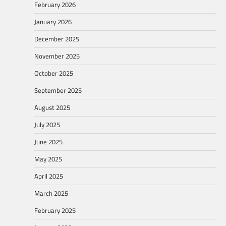
February 2026
January 2026
December 2025
November 2025
October 2025
September 2025
August 2025
July 2025
June 2025
May 2025
April 2025
March 2025
February 2025