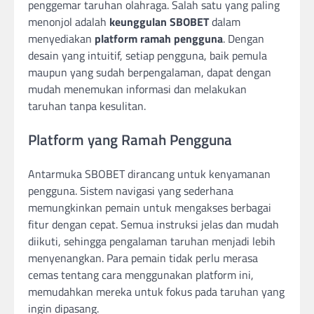
penggemar taruhan olahraga. Salah satu yang paling
menonjol adalah
keunggulan SBOBET
dalam
menyediakan
platform ramah pengguna
. Dengan
desain yang intuitif, setiap pengguna, baik pemula
maupun yang sudah berpengalaman, dapat dengan
mudah menemukan informasi dan melakukan
taruhan tanpa kesulitan.
Platform yang Ramah Pengguna
Antarmuka SBOBET dirancang untuk kenyamanan
pengguna. Sistem navigasi yang sederhana
memungkinkan pemain untuk mengakses berbagai
fitur dengan cepat. Semua instruksi jelas dan mudah
diikuti, sehingga pengalaman taruhan menjadi lebih
menyenangkan. Para pemain tidak perlu merasa
cemas tentang cara menggunakan platform ini,
memudahkan mereka untuk fokus pada taruhan yang
ingin dipasang.