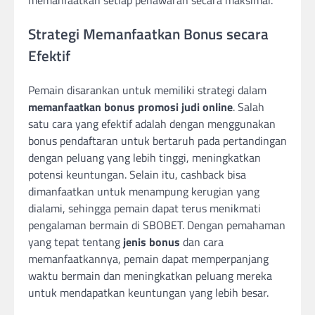
memanfaatkan setiap penawaran secara maksimal.
Strategi Memanfaatkan Bonus secara
Efektif
Pemain disarankan untuk memiliki strategi dalam
memanfaatkan bonus
promosi judi online
. Salah
satu cara yang efektif adalah dengan menggunakan
bonus pendaftaran untuk bertaruh pada pertandingan
dengan peluang yang lebih tinggi, meningkatkan
potensi keuntungan. Selain itu, cashback bisa
dimanfaatkan untuk menampung kerugian yang
dialami, sehingga pemain dapat terus menikmati
pengalaman bermain di SBOBET. Dengan pemahaman
yang tepat tentang
jenis bonus
dan cara
memanfaatkannya, pemain dapat memperpanjang
waktu bermain dan meningkatkan peluang mereka
untuk mendapatkan keuntungan yang lebih besar.