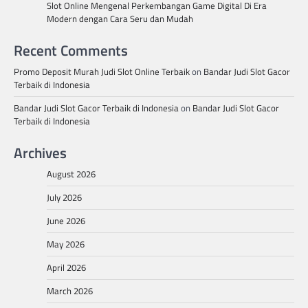
Slot Online Mengenal Perkembangan Game Digital Di Era
Modern dengan Cara Seru dan Mudah
Recent Comments
Promo Deposit Murah Judi Slot Online Terbaik
on
Bandar Judi Slot Gacor
Terbaik di Indonesia
Bandar Judi Slot Gacor Terbaik di Indonesia
on
Bandar Judi Slot Gacor
Terbaik di Indonesia
Archives
August 2026
July 2026
June 2026
May 2026
April 2026
March 2026