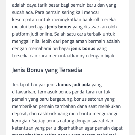
adalah daya tarik besar bagi pemain baru dan yang
sudah ada. Para pemain sering kali mencari
kesempatan untuk meningkatkan bankroll mereka
melalui berbagai
jenis bonus
yang ditawarkan oleh
platform judi online. Salah satu cara terbaik untuk
menggali nilai lebih dari pengalaman bermain adalah
dengan memahami berbagai
jenis bonus
yang
tersedia dan cara memanfaatkannya dengan bijak.
Jenis Bonus yang Tersedia
Terdapat banyak jenis
bonus judi bola
yang
ditawarkan, termasuk bonus pendaftaran untuk
pemain yang baru bergabung, bonus setoran yang
memberikan pemain tambahan dana saat melakukan
deposit, dan cashback yang membantu mengurangi
kerugian. Setiap bonus datang dengan syarat dan
ketentuan yang perlu diperhatikan agar pemain dapat