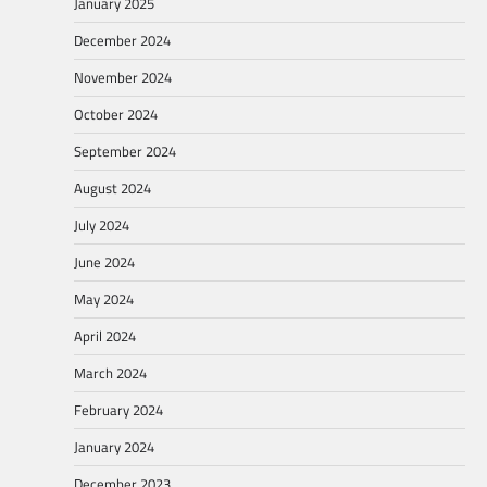
January 2025
December 2024
November 2024
October 2024
September 2024
August 2024
July 2024
June 2024
May 2024
April 2024
March 2024
February 2024
January 2024
December 2023