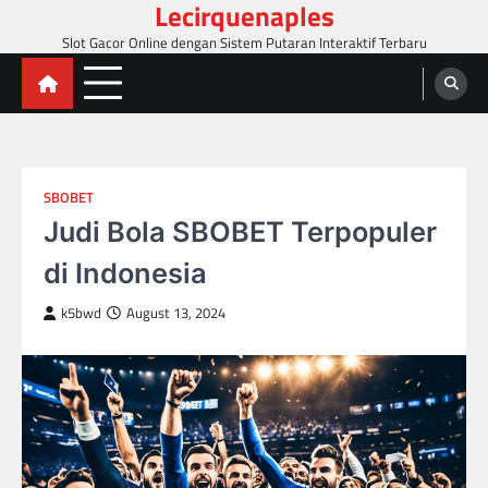
Lecirquenaples
Skip
to
Slot Gacor Online dengan Sistem Putaran Interaktif Terbaru
content
SBOBET
Judi Bola SBOBET Terpopuler
di Indonesia
k5bwd
August 13, 2024