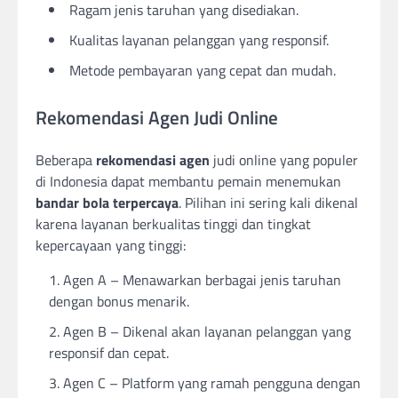
Ragam jenis taruhan yang disediakan.
Kualitas layanan pelanggan yang responsif.
Metode pembayaran yang cepat dan mudah.
Rekomendasi Agen Judi Online
Beberapa
rekomendasi agen
judi online yang populer
di Indonesia dapat membantu pemain menemukan
bandar bola terpercaya
. Pilihan ini sering kali dikenal
karena layanan berkualitas tinggi dan tingkat
kepercayaan yang tinggi:
Agen A – Menawarkan berbagai jenis taruhan
dengan bonus menarik.
Agen B – Dikenal akan layanan pelanggan yang
responsif dan cepat.
Agen C – Platform yang ramah pengguna dengan