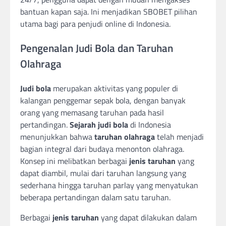
bantuan kapan saja. Ini menjadikan SBOBET pilihan
utama bagi para penjudi online di Indonesia.
Pengenalan Judi Bola dan Taruhan
Olahraga
Judi bola
merupakan aktivitas yang populer di
kalangan penggemar sepak bola, dengan banyak
orang yang memasang taruhan pada hasil
pertandingan.
Sejarah judi bola
di Indonesia
menunjukkan bahwa
taruhan olahraga
telah menjadi
bagian integral dari budaya menonton olahraga.
Konsep ini melibatkan berbagai
jenis taruhan
yang
dapat diambil, mulai dari taruhan langsung yang
sederhana hingga taruhan parlay yang menyatukan
beberapa pertandingan dalam satu taruhan.
Berbagai
jenis taruhan
yang dapat dilakukan dalam