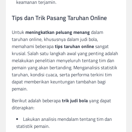
keamanan terjamin.
Tips dan Trik Pasang Taruhan Online
Untuk
meningkatkan peluang menang
dalam
taruhan online, khususnya dalam judi bola,
memahami beberapa
tips taruhan online
sangat
krusial. Salah satu langkah awal yang penting adalah
melakukan penelitian menyeluruh tentang tim dan
pemain yang akan bertanding. Menganalisis statistik
taruhan, kondisi cuaca, serta performa terkini tim
dapat memberikan keuntungan tambahan bagi
pemain.
Berikut adalah beberapa
trik judi bola
yang dapat
diterapkan:
Lakukan analisis mendalam tentang tim dan
statistik pemain.