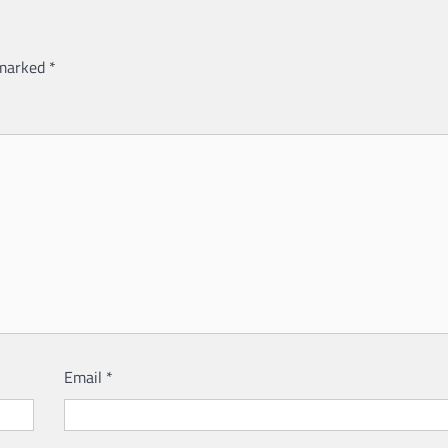
 marked
*
Email
*