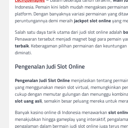
Lecirquenaples
– Dalam beberapa tahun terakhir,
Main Ju
Indonesia. Pemain kini lebih mudah mengakses permainan 
platform. Dengan banyaknya variasi permainan yang dita
peruntungannya demi meraih
jackpot slot online
yang me
Salah satu daya tarik utama dari judi slot online adalah
bo
Penawaran tersebut menjadi magnet bagi para pemain ya
terbaik
. Keberagaman pilihan permainan dan keuntungan y
diminati.
Pengenalan Judi Slot Online
Pengenalan Judi Slot Online
menjelaskan tentang permaina
yang menggunakan mesin slot virtual, memungkinkan pem
cukup dengan memutar gulungan dan menunggu kombinas
slot uang asli
, semakin besar peluang mereka untuk mer
Banyak kasino online di Indonesia menawarkan
slot onlin
menakjubkan hingga gameplay yang interaktif, pengalama
pengalaman dalam bermain judi slot online juga terus m