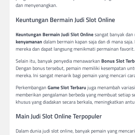
dan menyenangkan.
Keuntungan Bermain Judi Slot Online
Keuntungan Bermain Judi Slot Online
sangat banyak dan 
kenyamanan
dalam bermain kapan saja dan di mana saja. 
mereka dan dapat langsung menikmati permainan favorit.
Selain itu, banyak penyedia menawarkan
Bonus Slot Terb
Dengan bonus tersebut, pemain memiliki kesempatan un
mereka. Ini sangat menarik bagi pemain yang mencari c
Perkembangan
Game Slot Terbaru
juga menambah variasi 
memberikan pengalaman berbeda yang membuat setiap ses
khusus yang diadakan secara berkala, meningkatkan antus
Main Judi Slot Online Terpopuler
Dalam dunia judi slot online, banyak pemain yang mencar