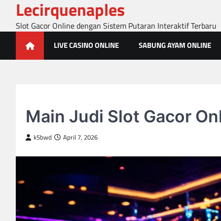
Lecirquenaples
Skip
to
Slot Gacor Online dengan Sistem Putaran Interaktif Terbaru
content
LIVE CASINO ONLINE
SABUNG AYAM ONLINE
SLOT GACOR
Main Judi Slot Gacor On
k5bwd
April 7, 2026