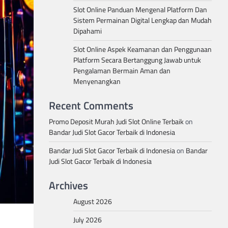
Slot Online Panduan Mengenal Platform Dan
Sistem Permainan Digital Lengkap dan Mudah
Dipahami
Slot Online Aspek Keamanan dan Penggunaan
Platform Secara Bertanggung Jawab untuk
Pengalaman Bermain Aman dan
Menyenangkan
Recent Comments
Promo Deposit Murah Judi Slot Online Terbaik
on
Bandar Judi Slot Gacor Terbaik di Indonesia
Bandar Judi Slot Gacor Terbaik di Indonesia
on
Bandar
Judi Slot Gacor Terbaik di Indonesia
Archives
August 2026
July 2026