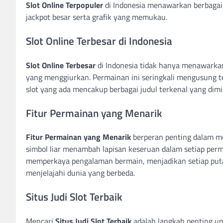
Slot Online Terpopuler
di Indonesia menawarkan berbagai 
jackpot besar serta grafik yang memukau.
Slot Online Terbesar di Indonesia
Slot Online Terbesar
di Indonesia tidak hanya menawarka
yang menggiurkan. Permainan ini seringkali mengusung t
slot yang ada mencakup berbagai judul terkenal yang dimi
Fitur Permainan yang Menarik
Fitur Permainan yang Menarik
berperan penting dalam men
simbol liar menambah lapisan keseruan dalam setiap permai
memperkaya pengalaman bermain, menjadikan setiap putar
menjelajahi dunia yang berbeda.
Situs Judi Slot Terbaik
Mencari
Situs Judi Slot Terbaik
adalah langkah penting u