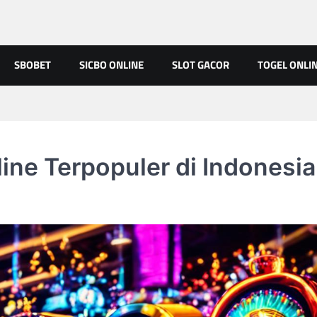
SBOBET
SICBO ONLINE
SLOT GACOR
TOGEL ONLI
line Terpopuler di Indonesia