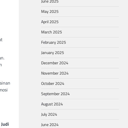
June 2025
May 2025
April 2025
March 2025
at
February 2025
January 2025
n.
December 2024
n
November 2024
mainan
October 2024
mosi
September 2024
August 2024
July 2024
 Judi
June 2024