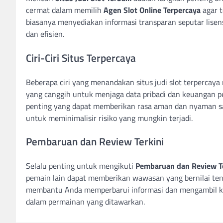
cermat dalam memilih
Agen Slot Online Terpercaya
agar t
biasanya menyediakan informasi transparan seputar lisen
dan efisien.
Ciri-Ciri Situs Terpercaya
Beberapa ciri yang menandakan situs judi slot terpercaya 
yang canggih untuk menjaga data pribadi dan keuangan pe
penting yang dapat memberikan rasa aman dan nyaman s
untuk meminimalisir risiko yang mungkin terjadi.
Pembaruan dan Review Terkini
Selalu penting untuk mengikuti
Pembaruan dan Review Te
pemain lain dapat memberikan wawasan yang bernilai ten
membantu Anda memperbarui informasi dan mengambil ke
dalam permainan yang ditawarkan.