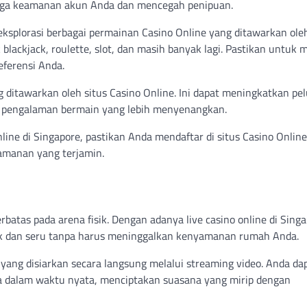
enjaga keamanan akun Anda dan mencegah penipuan.
ksplorasi berbagai permainan Casino Online yang ditawarkan oleh
 blackjack, roulette, slot, dan masih banyak lagi. Pastikan untuk 
ferensi Anda.
ditawarkan oleh situs Casino Online. Ini dapat meningkatkan pe
pengalaman bermain yang lebih menyenangkan.
line di Singapore, pastikan Anda mendaftar di situs Casino Online
amanan yang terjamin.
erbatas pada arena fisik. Dengan adanya live casino online di Singa
k dan seru tanpa harus meninggalkan kenyamanan rumah Anda.
 yang disiarkan secara langsung melalui streaming video. Anda da
a dalam waktu nyata, menciptakan suasana yang mirip dengan