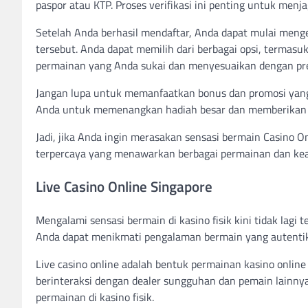
paspor atau KTP. Proses verifikasi ini penting untuk m
Setelah Anda berhasil mendaftar, Anda dapat mulai menge
tersebut. Anda dapat memilih dari berbagai opsi, termasuk
permainan yang Anda sukai dan menyesuaikan dengan pre
Jangan lupa untuk memanfaatkan bonus dan promosi yang 
Anda untuk memenangkan hadiah besar dan memberikan 
Jadi, jika Anda ingin merasakan sensasi bermain Casino On
terpercaya yang menawarkan berbagai permainan dan ke
Live Casino Online Singapore
Mengalami sensasi bermain di kasino fisik kini tidak lagi t
Anda dapat menikmati pengalaman bermain yang autenti
Live casino online adalah bentuk permainan kasino online
berinteraksi dengan dealer sungguhan dan pemain lainny
permainan di kasino fisik.