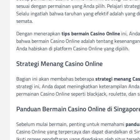
sesuai dengan permainan yang Anda pilih. Pelajari strateg
Selalu ingatlah bahwa taruhan yang efektif adalah yang
semata.
Dengan menerapkan
tips bermain Casino Online
ini, And
bahwa bermain Casino Online adalah tentang kesenangan 
Anda habiskan di platform Casino Online yang dipilih.
Strategi Menang Casino Online
Bagian ini akan membahas beberapa
strategi menang Cas
strategi ini, Anda dapat meningkatkan keterampilan An
permainan Casino Online seperti blackjack, roulette, dan sl
Panduan Bermain Casino Online di Singapor
Sebelum mulai bermain, penting untuk memahami
pandua
Casino Online yang terpercaya dan dapat diandalkan di 
Ikuti proses pendaftaran yang disediakan oleh situs terse