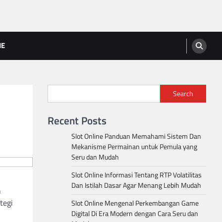
NE
Search
Recent Posts
Slot Online Panduan Memahami Sistem Dan
Mekanisme Permainan untuk Pemula yang
Seru dan Mudah
Slot Online Informasi Tentang RTP Volatilitas
Dan Istilah Dasar Agar Menang Lebih Mudah
n
tegi
Slot Online Mengenal Perkembangan Game
Digital Di Era Modern dengan Cara Seru dan