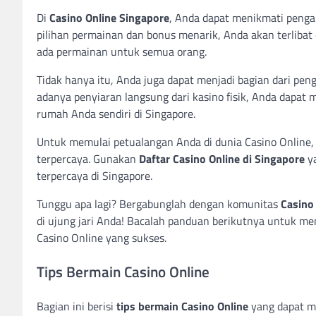
Di
Casino Online Singapore
, Anda dapat menikmati peng
pilihan permainan dan bonus menarik, Anda akan terlibat d
ada permainan untuk semua orang.
Tidak hanya itu, Anda juga dapat menjadi bagian dari pe
adanya penyiaran langsung dari kasino fisik, Anda dapat
rumah Anda sendiri di Singapore.
Untuk memulai petualangan Anda di dunia Casino Online,
terpercaya. Gunakan
Daftar Casino Online di Singapore
ya
terpercaya di Singapore.
Tunggu apa lagi? Bergabunglah dengan komunitas
Casino
di ujung jari Anda! Bacalah panduan berikutnya untuk m
Casino Online yang sukses.
Tips Bermain Casino Online
Bagian ini berisi
tips bermain Casino Online
yang dapat m