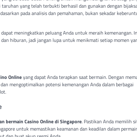
i taruhan yang telah terbukti berhasil dan gunakan dengan bijaks
 didasarkan pada analisis dan pemahaman, bukan sekadar keberun
a dapat meningkatkan peluang Anda untuk meraih kemenangan. I
dan hiburan, jadi jangan lupa untuk menikmati setiap momen ya
ino Online
yang dapat Anda terapkan saat bermain. Dengan mem
da dan mengoptimalkan potensi kemenangan Anda dalam berbagai
ot.
e
n bermain Casino Online di Singapore
. Pastikan Anda memilih si
Singapore untuk memastikan keamanan dan keadilan dalam permai
but dan buat akun resmi Anda.