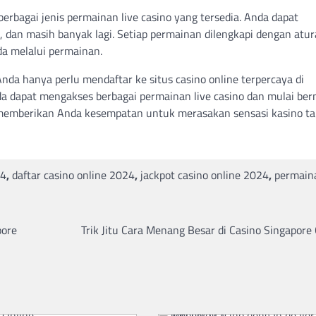
rbagai jenis permainan live casino yang tersedia. Anda dapat
t, dan masih banyak lagi. Setiap permainan dilengkapi dengan atu
da melalui permainan.
Anda hanya perlu mendaftar ke situs casino online terpercaya di
a dapat mengakses berbagai permainan live casino dan mulai ber
e memberikan Anda kesempatan untuk merasakan sensasi kasino t
24
,
daftar casino online 2024
,
jackpot casino online 2024
,
permain
pore
Trik Jitu Cara Menang Besar di Casino Singapore