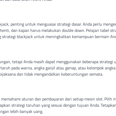
ack, penting untuk menguasai strategi dasar. Anda perlu menger
nti, dan kapan harus melakukan double down. Pelajari tabel str
ang strategi blackjack untuk meningkatkan kemampuan bermain An
ngan, tetapi Anda masih dapat menggunakan beberapa strategi 
taruh pada warna, angka ganjil atau genap, atau kelompok angka
 bijaksana dan tidak mengandalkan keberuntungan semata.
h memahami aturan dan pembayaran dari setiap mesin slot. Pilih 
apkan strategi taruhan yang sesuai dengan tujuan Anda. Tetapka
ngan lebih banyak uang.