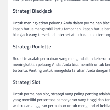
Strategi Blackjack
Untuk meningkatkan peluang Anda dalam permainan blackj
kapan harus mengambil kartu tambahan, kapan harus berhe
blackjack yang tersedia di internet atau baca buku tent
Strategi Roulette
Roulette adalah permainan yang mengandalkan keberuntu
meningkatkan peluang Anda. Anda bisa memilih untuk ber
tertentu. Penting untuk mengelola taruhan Anda dengan
Strategi Slot
Untuk permainan slot, strategi yang paling penting adala
yang memiliki persentase pembayaran yang tinggi dan ter
waktu dan anggaran permainan untuk menghindari kehila