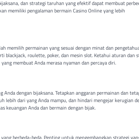
ijaksana, dan strategi taruhan yang efektif dapat membuat perb
 akan memiliki pengalaman bermain Casino Online yang lebih
alah memilih permainan yang sesuai dengan minat dan pengetahu
 blackjack, roulette, poker, dan mesin slot. Ketahui aturan dan s
an yang membuat Anda merasa nyaman dan percaya diri.
ng Anda dengan bijaksana. Tetapkan anggaran permainan dan teta
ruh lebih dari yang Anda mampu, dan hindari mengejar kerugian d
atas keuangan Anda dan bermain dengan bijak.
an yang berbeda-beda. Penting untuk mengembangkan strategi yan