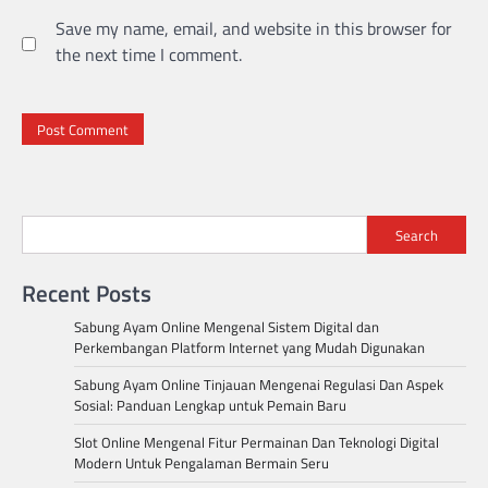
Save my name, email, and website in this browser for
the next time I comment.
Search
Recent Posts
Sabung Ayam Online Mengenal Sistem Digital dan
Perkembangan Platform Internet yang Mudah Digunakan
Sabung Ayam Online Tinjauan Mengenai Regulasi Dan Aspek
Sosial: Panduan Lengkap untuk Pemain Baru
Slot Online Mengenal Fitur Permainan Dan Teknologi Digital
Modern Untuk Pengalaman Bermain Seru