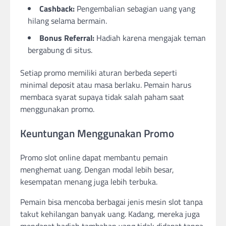
Cashback:
Pengembalian sebagian uang yang
hilang selama bermain.
Bonus Referral:
Hadiah karena mengajak teman
bergabung di situs.
Setiap promo memiliki aturan berbeda seperti
minimal deposit atau masa berlaku. Pemain harus
membaca syarat supaya tidak salah paham saat
menggunakan promo.
Keuntungan Menggunakan Promo
Promo slot online dapat membantu pemain
menghemat uang. Dengan modal lebih besar,
kesempatan menang juga lebih terbuka.
Pemain bisa mencoba berbagai jenis mesin slot tanpa
takut kehilangan banyak uang. Kadang, mereka juga