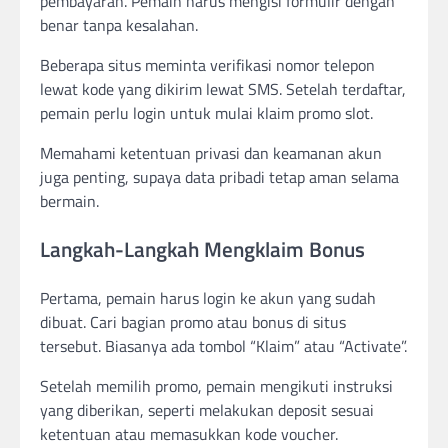
pembayaran. Pemain harus mengisi formulir dengan
benar tanpa kesalahan.
Beberapa situs meminta verifikasi nomor telepon
lewat kode yang dikirim lewat SMS. Setelah terdaftar,
pemain perlu login untuk mulai klaim promo slot.
Memahami ketentuan privasi dan keamanan akun
juga penting, supaya data pribadi tetap aman selama
bermain.
Langkah-Langkah Mengklaim Bonus
Pertama, pemain harus login ke akun yang sudah
dibuat. Cari bagian promo atau bonus di situs
tersebut. Biasanya ada tombol “Klaim” atau “Activate”.
Setelah memilih promo, pemain mengikuti instruksi
yang diberikan, seperti melakukan deposit sesuai
ketentuan atau memasukkan kode voucher.