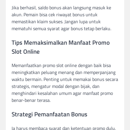
Jika berhasil, saldo bonus akan langsung masuk ke
akun. Pemain bisa cek riwayat bonus untuk
memastikan klaim sukses. Jangan lupa untuk
mematuhi semua syarat agar bonus tetap berlaku.
Tips Memaksimalkan Manfaat Promo
Slot Online
Memanfaatkan promo slot online dengan baik bisa
meningkatkan peluang menang dan memperpanjang
waktu bermain. Penting untuk memakai bonus secara
strategis, mengatur modal dengan bijak, dan
menghindari kesalahan umum agar manfaat promo
benar-benar terasa.
Strategi Pemanfaatan Bonus
Ia harus membaca syarat dan ketentuan promo dulu.