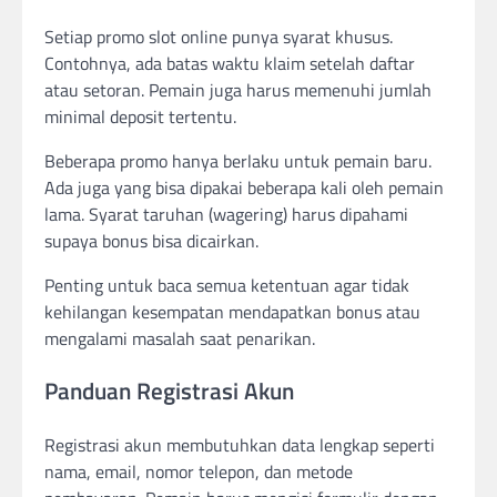
Setiap promo slot online punya syarat khusus.
Contohnya, ada batas waktu klaim setelah daftar
atau setoran. Pemain juga harus memenuhi jumlah
minimal deposit tertentu.
Beberapa promo hanya berlaku untuk pemain baru.
Ada juga yang bisa dipakai beberapa kali oleh pemain
lama. Syarat taruhan (wagering) harus dipahami
supaya bonus bisa dicairkan.
Penting untuk baca semua ketentuan agar tidak
kehilangan kesempatan mendapatkan bonus atau
mengalami masalah saat penarikan.
Panduan Registrasi Akun
Registrasi akun membutuhkan data lengkap seperti
nama, email, nomor telepon, dan metode