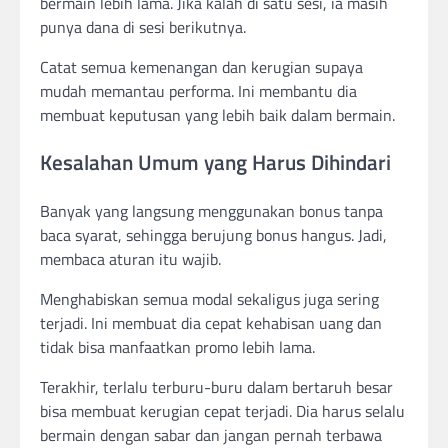
bermain lebih lama. Jika kalah di satu sesi, ia masih
punya dana di sesi berikutnya.
Catat semua kemenangan dan kerugian supaya
mudah memantau performa. Ini membantu dia
membuat keputusan yang lebih baik dalam bermain.
Kesalahan Umum yang Harus Dihindari
Banyak yang langsung menggunakan bonus tanpa
baca syarat, sehingga berujung bonus hangus. Jadi,
membaca aturan itu wajib.
Menghabiskan semua modal sekaligus juga sering
terjadi. Ini membuat dia cepat kehabisan uang dan
tidak bisa manfaatkan promo lebih lama.
Terakhir, terlalu terburu-buru dalam bertaruh besar
bisa membuat kerugian cepat terjadi. Dia harus selalu
bermain dengan sabar dan jangan pernah terbawa