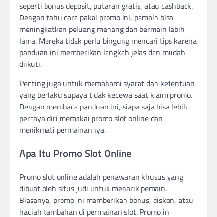
seperti bonus deposit, putaran gratis, atau cashback.
Dengan tahu cara pakai promo ini, pemain bisa
meningkatkan peluang menang dan bermain lebih
lama. Mereka tidak perlu bingung mencari tips karena
panduan ini memberikan langkah jelas dan mudah
diikuti.
Penting juga untuk memahami syarat dan ketentuan
yang berlaku supaya tidak kecewa saat klaim promo.
Dengan membaca panduan ini, siapa saja bisa lebih
percaya diri memakai promo slot online dan
menikmati permainannya.
Apa Itu Promo Slot Online
Promo slot online adalah penawaran khusus yang
dibuat oleh situs judi untuk menarik pemain.
Biasanya, promo ini memberikan bonus, diskon, atau
hadiah tambahan di permainan slot. Promo ini