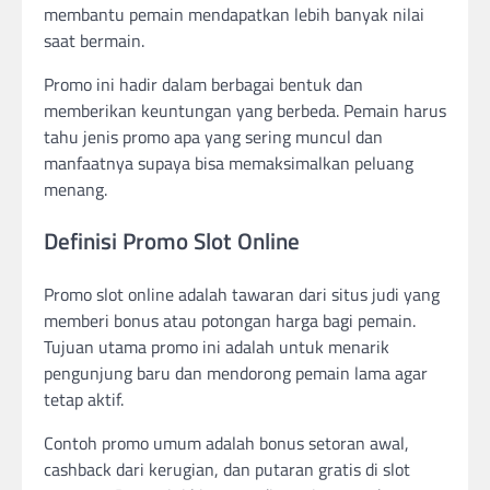
membantu pemain mendapatkan lebih banyak nilai
saat bermain.
Promo ini hadir dalam berbagai bentuk dan
memberikan keuntungan yang berbeda. Pemain harus
tahu jenis promo apa yang sering muncul dan
manfaatnya supaya bisa memaksimalkan peluang
menang.
Definisi Promo Slot Online
Promo slot online adalah tawaran dari situs judi yang
memberi bonus atau potongan harga bagi pemain.
Tujuan utama promo ini adalah untuk menarik
pengunjung baru dan mendorong pemain lama agar
tetap aktif.
Contoh promo umum adalah bonus setoran awal,
cashback dari kerugian, dan putaran gratis di slot