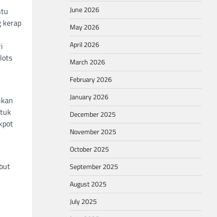
June 2026
ntu
g kerap
May 2026
April 2026
i
lots
March 2026
February 2026
January 2026
ukan
ntuk
December 2025
kpot
November 2025
October 2025
ebut
September 2025
August 2025
July 2025