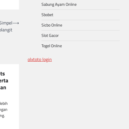
Sabung Ayam Online
Sbobet
Simpel
⟶
Sicbo Online
langit
Slot Gacor
Togel Online
olxtoto login
ts
erta
kan
lebih
engan
ng.