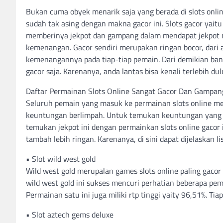
Bukan cuma obyek menarik saja yang berada di slots online 
sudah tak asing dengan makna gacor ini. Slots gacor yaitu
memberinya jekpot dan gampang dalam mendapat jekpot nya
kemenangan. Gacor sendiri merupakan ringan bocor, dari art
kemenangannya pada tiap-tiap pemain. Dari demikian bany
gacor saja. Karenanya, anda lantas bisa kenali terlebih du
Daftar Permainan Slots Online Sangat Gacor Dan Gampa
Seluruh pemain yang masuk ke permainan slots online m
keuntungan berlimpah. Untuk temukan keuntungan yang bes
temukan jekpot ini dengan permainkan slots online gacor 
tambah lebih ringan. Karenanya, di sini dapat dijelaskan 
• Slot wild west gold
Wild west gold merupalan games slots online paling gacor 
wild west gold ini sukses mencuri perhatian beberapa p
Permainan satu ini juga miliki rtp tinggi yaity 96,51%. 
• Slot aztech gems deluxe