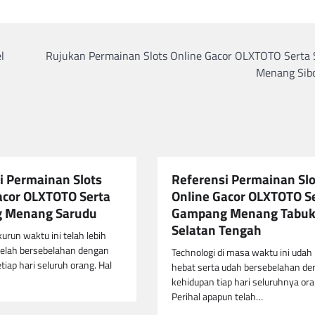
l
Rujukan Permainan Slots Online Gacor OLXTOTO Serta 
Menang Sibo
i Permainan Slots
Referensi Permainan Slo
acor OLXTOTO Serta
Online Gacor OLXTOTO S
 Menang Sarudu
Gampang Menang Tabu
Selatan Tengah
kurun waktu ini telah lebih
telah bersebelahan dengan
Technologi di masa waktu ini udah 
tiap hari seluruh orang. Hal
hebat serta udah bersebelahan d
kehidupan tiap hari seluruhnya ora
Perihal apapun telah…