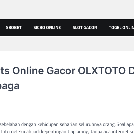
SBOBET
SICBO ONLINE
SLOT GACOR
TOGEL ONLI
ots Online Gacor OLXTOTO 
baga
ersebelahan dengan kehidupan seharian seluruhnya orang. Soal apa
 Internet sudah jadi kepentingan tiap orang, tanpa ada internet se