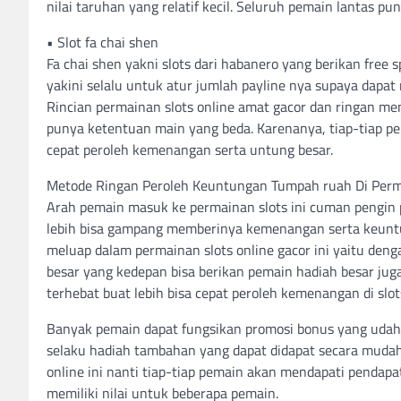
nilai taruhan yang relatif kecil. Seluruh pemain lantas 
• Slot fa chai shen
Fa chai shen yakni slots dari habanero yang berikan free s
yakini selalu untuk atur jumlah payline nya supaya dap
Rincian permainan slots online amat gacor dan ringan me
punya ketentuan main yang beda. Karenanya, tiap-tiap pem
cepat peroleh kemenangan serta untung besar.
Metode Ringan Peroleh Keuntungan Tumpah ruah Di Perma
Arah pemain masuk ke permainan slots ini cuman pengin p
lebih bisa gampang memberinya kemenangan serta keunt
meluap dalam permainan slots online gacor ini yaitu den
besar yang kedepan bisa berikan pemain hadiah besar juga
terhebat buat lebih bisa cepat peroleh kemenangan di slots
Banyak pemain dapat fungsikan promosi bonus yang udah di
selaku hadiah tambahan yang dapat didapat secara muda
online ini nanti tiap-tiap pemain akan mendapati pendapat
memiliki nilai untuk beberapa pemain.