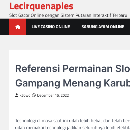
Lecirquenaples
Skip
to
Slot Gacor Online dengan Sistem Putaran Interaktif Terbaru
content
LIVE CASINO ONLINE
SABUNG AYAM ONLINE
SLOT GACOR
Referensi Permainan Sl
Gampang Menang Karu
k5bwd
December 15, 2022
Technologi di masa saat ini udah lebih hebat dan telah b
udah memakai technologi jadikan seluruhnya lebih efektif.