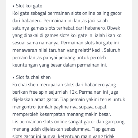
• Slot koi gate
Koi gate sebagai permainan slots online paling gacor
dari habanero. Permainan ini lantas jadi salah
satunya games slots terhebat dari habanero. Obyek
yang dipakai di games slots koi gate ini ialah ikan koi
sesuai sama namanya. Permainan slots koi gate ini
menawaran nilai taruhan yang relatif kecil. Seluruh
pemain lantas punyai peluang untuk peroleh
keuntungan yang besar dalam permainan ini.
• Slot fa chai shen
Fa chai shen merupakan slots dari habanero yang
berikan free spin sejumlah 12x. Permainan ini juga
dijelaskan amat gacor. Tiap pemain yakini terus untuk
mengontrol jumlah payline nya supaya dapat
memperoleh kesempatan menang makin besar.
Lis permainan slots online sangat gacor dan gampang
menang udah dijelaskan sebelumnya. Tiap games
slots gacor ini punyai ketentuan main yang tidak