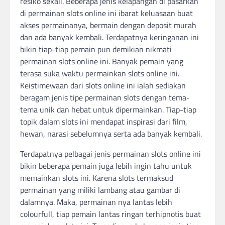
resiko sekali. Beberapa jenis kelapangan di pasarkan
di permainan slots online ini ibarat keluasaan buat
akses permainanya, bermain dengan deposit murah
dan ada banyak kembali. Terdapatnya keringanan ini
bikin tiap-tiap pemain pun demikian nikmati
permainan slots online ini. Banyak pemain yang
terasa suka waktu permainkan slots online ini.
Keistimewaan dari slots online ini ialah sediakan
beragam jenis tipe permainan slots dengan tema-
tema unik dan hebat untuk dipermainkan. Tiap-tiap
topik dalam slots ini mendapat inspirasi dari film,
hewan, narasi sebelumnya serta ada banyak kembali.
Terdapatnya pelbagai jenis permainan slots online ini
bikin beberapa pemain juga lebih ingin tahu untuk
memainkan slots ini. Karena slots termaksud
permainan yang miliki lambang atau gambar di
dalamnya. Maka, permainan nya lantas lebih
colourfull, tiap pemain lantas ringan terhipnotis buat