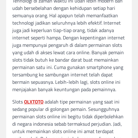
Tehnologi di zaman waktu ini udah lebih modern dan
udah bersebelahan dengan kehidupan setiap hari
semuanya orang. Hal apapun telah memanfaatkan
technologi jadikan seluruhnya lebih efektif. Internet
juga jadi keperluan tiap-tiap orang, tidak adanya
internet seperti hampa. Dengan kepentingan internet
juga mempunyai pengaruh di dalam permainan slots
yang udah di akses lewat cara online. Banyak pemain
slots tidak butuh ke bandar darat buat memainkan
permainan satu ini. Cuma gunakan smartphone yang
tersambung ke sambungan internet telah dapat
bermain sepuasnya. Lebih-lebih lagi, slots online ini
menjajakan banyak keuntungan pada pemainnya.
Slots
OLXTOTO
adalah tipe permainan yang saat ini
sedang popular di golongan pemain. Sesungguhnya
permainan slots online ini begitu tidak diperbolehkan
di negara indonesia sebab termaksud perjudian. Jadi,
untuk memainkan slots online ini amat terdapat