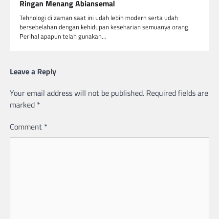
Ringan Menang Abiansemal
Tehnologi di zaman saat ini udah lebih modern serta udah
bersebelahan dengan kehidupan keseharian semuanya orang.
Perihal apapun telah gunakan…
Leave a Reply
Your email address will not be published.
Required fields are
marked
*
Comment
*