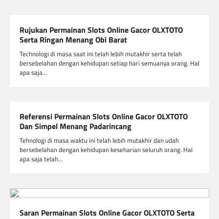
Rujukan Permainan Slots Online Gacor OLXTOTO
Serta Ringan Menang Obi Barat
Technologi di masa saat ini telah lebih mutakhir serta telah
bersebelahan dengan kehidupan setiap hari semuanya orang. Hal
apa saja…
Referensi Permainan Slots Online Gacor OLXTOTO
Dan Simpel Menang Padarincang
Tehnologi di masa waktu ini telah lebih mutakhir dan udah
bersebelahan dengan kehidupan keseharian seluruh orang. Hal
apa saja telah…
Saran Permainan Slots Online Gacor OLXTOTO Serta