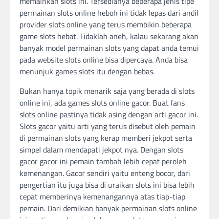
memainkan slots ini. Tersedianya beberapa jenis tipe
permainan slots online heboh ini tidak lepas dari andil
provider slots online yang terus membikin beberapa
game slots hebat. Tidaklah aneh, kalau sekarang akan
banyak model permainan slots yang dapat anda temui
pada website slots online bisa dipercaya. Anda bisa
menunjuk games slots itu dengan bebas.
Bukan hanya topik menarik saja yang berada di slots
online ini, ada games slots online gacor. Buat fans
slots online pastinya tidak asing dengan arti gacor ini.
Slots gacor yaitu arti yang terus disebut oleh pemain
di permainan slots yang kerap memberi jekpot serta
simpel dalam mendapati jekpot nya. Dengan slots
gacor gacor ini pemain tambah lebih cepat peroleh
kemenangan. Gacor sendiri yaitu enteng bocor, dari
pengertian itu juga bisa di uraikan slots ini bisa lebih
cepat memberinya kemenangannya atas tiap-tiap
pemain. Dari demikian banyak permainan slots online