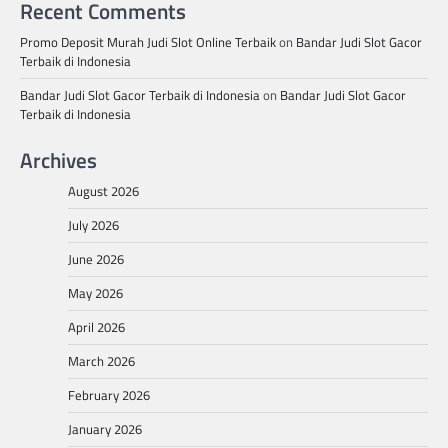
Recent Comments
Promo Deposit Murah Judi Slot Online Terbaik
on
Bandar Judi Slot Gacor
Terbaik di Indonesia
Bandar Judi Slot Gacor Terbaik di Indonesia
on
Bandar Judi Slot Gacor
Terbaik di Indonesia
Archives
August 2026
July 2026
June 2026
May 2026
April 2026
March 2026
February 2026
January 2026