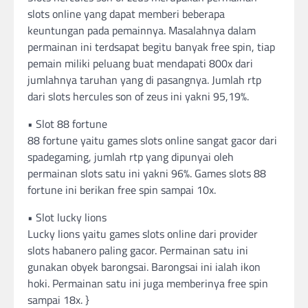
slots online yang dapat memberi beberapa
keuntungan pada pemainnya. Masalahnya dalam
permainan ini terdsapat begitu banyak free spin, tiap
pemain miliki peluang buat mendapati 800x dari
jumlahnya taruhan yang di pasangnya. Jumlah rtp
dari slots hercules son of zeus ini yakni 95,19%.
• Slot 88 fortune
88 fortune yaitu games slots online sangat gacor dari
spadegaming, jumlah rtp yang dipunyai oleh
permainan slots satu ini yakni 96%. Games slots 88
fortune ini berikan free spin sampai 10x.
• Slot lucky lions
Lucky lions yaitu games slots online dari provider
slots habanero paling gacor. Permainan satu ini
gunakan obyek barongsai. Barongsai ini ialah ikon
hoki. Permainan satu ini juga memberinya free spin
sampai 18x. }