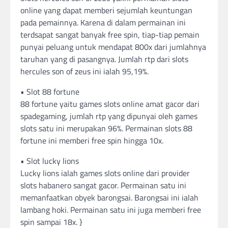
online yang dapat memberi sejumlah keuntungan
pada pemainnya. Karena di dalam permainan ini
terdsapat sangat banyak free spin, tiap-tiap pemain
punyai peluang untuk mendapat 800x dari jumlahnya
taruhan yang di pasangnya. Jumlah rtp dari slots
hercules son of zeus ini ialah 95,19%.
• Slot 88 fortune
88 fortune yaitu games slots online amat gacor dari
spadegaming, jumlah rtp yang dipunyai oleh games
slots satu ini merupakan 96%. Permainan slots 88
fortune ini memberi free spin hingga 10x.
• Slot lucky lions
Lucky lions ialah games slots online dari provider
slots habanero sangat gacor. Permainan satu ini
memanfaatkan obyek barongsai. Barongsai ini ialah
lambang hoki. Permainan satu ini juga memberi free
spin sampai 18x. }