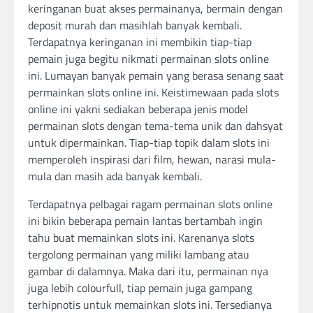
keringanan buat akses permainanya, bermain dengan
deposit murah dan masihlah banyak kembali.
Terdapatnya keringanan ini membikin tiap-tiap
pemain juga begitu nikmati permainan slots online
ini. Lumayan banyak pemain yang berasa senang saat
permainkan slots online ini. Keistimewaan pada slots
online ini yakni sediakan beberapa jenis model
permainan slots dengan tema-tema unik dan dahsyat
untuk dipermainkan. Tiap-tiap topik dalam slots ini
memperoleh inspirasi dari film, hewan, narasi mula-
mula dan masih ada banyak kembali.
Terdapatnya pelbagai ragam permainan slots online
ini bikin beberapa pemain lantas bertambah ingin
tahu buat memainkan slots ini. Karenanya slots
tergolong permainan yang miliki lambang atau
gambar di dalamnya. Maka dari itu, permainan nya
juga lebih colourfull, tiap pemain juga gampang
terhipnotis untuk memainkan slots ini. Tersedianya