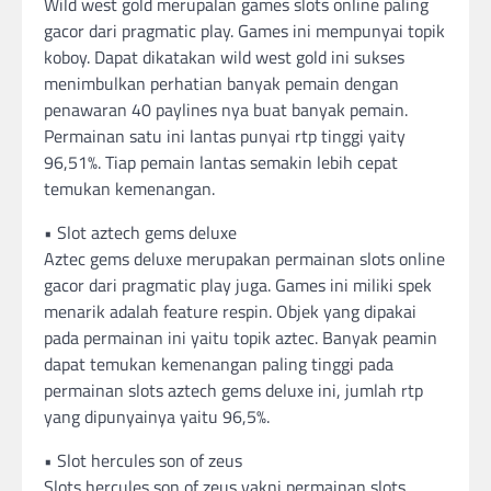
Wild west gold merupalan games slots online paling
gacor dari pragmatic play. Games ini mempunyai topik
koboy. Dapat dikatakan wild west gold ini sukses
menimbulkan perhatian banyak pemain dengan
penawaran 40 paylines nya buat banyak pemain.
Permainan satu ini lantas punyai rtp tinggi yaity
96,51%. Tiap pemain lantas semakin lebih cepat
temukan kemenangan.
• Slot aztech gems deluxe
Aztec gems deluxe merupakan permainan slots online
gacor dari pragmatic play juga. Games ini miliki spek
menarik adalah feature respin. Objek yang dipakai
pada permainan ini yaitu topik aztec. Banyak peamin
dapat temukan kemenangan paling tinggi pada
permainan slots aztech gems deluxe ini, jumlah rtp
yang dipunyainya yaitu 96,5%.
• Slot hercules son of zeus
Slots hercules son of zeus yakni permainan slots