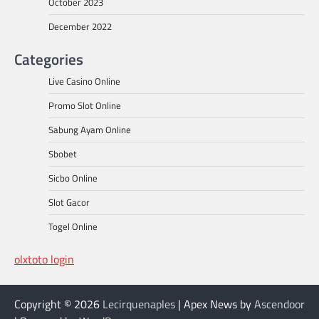
October 2023
December 2022
Categories
Live Casino Online
Promo Slot Online
Sabung Ayam Online
Sbobet
Sicbo Online
Slot Gacor
Togel Online
olxtoto login
Copyright © 2026
Lecirquenaples
| Apex News by
Ascendoor