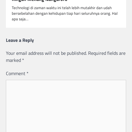
Technologi di zaman waktu ini telah lebih mutakhir dan udah
bersebelahan dengan kehidupan tiap hari seluruhnya orang. Hal
apa saja…
Leave a Reply
Your email address will not be published.
Required fields are
marked
*
Comment
*