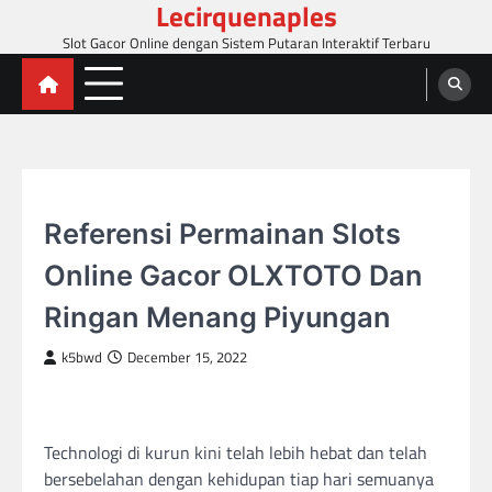
Lecirquenaples
Skip
to
Slot Gacor Online dengan Sistem Putaran Interaktif Terbaru
content
SLOT GACOR
Referensi Permainan Slots
Online Gacor OLXTOTO Dan
Ringan Menang Piyungan
k5bwd
December 15, 2022
Technologi di kurun kini telah lebih hebat dan telah
bersebelahan dengan kehidupan tiap hari semuanya