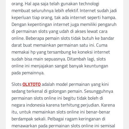
orang. Hal apa saja telah gunakan technologi
membuat seluruhnya lebih efektif. Internet sudah jadi
keperluan tiap orang, tak ada internet seperti hampa.
Dengan kepentingan internet juga memiliki pengaruh
di permainan slots yang udah di akses lewat cara
online. Beberapa pemain slots tidak butuh ke bandar
darat buat memainkan permainan satu ini. Cuma
memakai hp yang tersambung ke koneksi internet
sudah bisa main sepuasnya. Ditambah lagi, slots
online ini menjajakan sangat banyak keuntungan
pada pemainnya.
Slots
OLXTOTO
adalah model permainan yang kini
sedang terkenal di golongan pemain. Sesungguhnya
permainan slots online ini begitu tidak boleh di
negara indonesia karena terhitung perjudian. Karena
itu, untuk memainkan slots online ini benar-benar
berdampak sekali. Pelbagai ragam keringanan di
menawarkan pada permainan slots online ini semisal