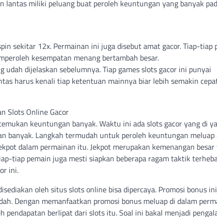
in lantas miliki peluang buat peroleh keuntungan yang banyak pa
spin sekitar 12x. Permainan ini juga disebut amat gacor. Tiap-tiap
memperoleh kesempatan menang bertambah besar.
g udah dijelaskan sebelumnya. Tiap games slots gacor ini punyai
ntas harus kenali tiap ketentuan mainnya biar lebih semakin cepa
 Slots Online Gacor
temukan keuntungan banyak. Waktu ini ada slots gacor yang di y
gan banyak. Langkah termudah untuk peroleh keuntungan meluap
 jekpot dalam permainan itu. Jekpot merupakan kemenangan besar
tiap-tiap pemain juga mesti siapkan beberapa ragam taktik terheb
r ini.
sediakan oleh situs slots online bisa dipercaya. Promosi bonus ini
udah. Dengan memanfaatkan promosi bonus meluap di dalam perm
h pendapatan berlipat dari slots itu. Soal ini bakal menjadi penga