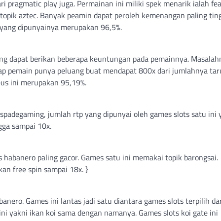
 pragmatic play juga. Permainan ini miliki spek menarik ialah fe
 topik aztec. Banyak peamin dapat peroleh kemenangan paling tin
p yang dipunyainya merupakan 96,5%.
 yang dapat berikan beberapa keuntungan pada pemainnya. Masalah
tiap pemain punya peluang buat mendapat 800x dari jumlahnya ta
zeus ini merupakan 95,19%.
 spadegaming, jumlah rtp yang dipunyai oleh games slots satu ini 
gga sampai 10x.
ts habanero paling gacor. Games satu ini memakai topik barongsai.
kan free spin sampai 18x. }
anero. Games ini lantas jadi satu diantara games slots terpilih da
ini yakni ikan koi sama dengan namanya. Games slots koi gate ini