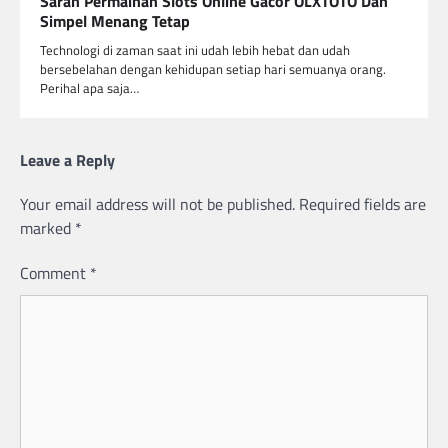
Saran Permainan Slots Online Gacor OLXTOTO Dan
Simpel Menang Tetap
Technologi di zaman saat ini udah lebih hebat dan udah
bersebelahan dengan kehidupan setiap hari semuanya orang.
Perihal apa saja…
Leave a Reply
Your email address will not be published.
Required fields are
marked
*
Comment
*