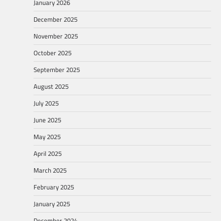
January 2026
December 2025
November 2025
October 2025
September 2025
August 2025
July 2025
June 2025
May 2025
April 2025
March 2025
February 2025
January 2025
December 2024