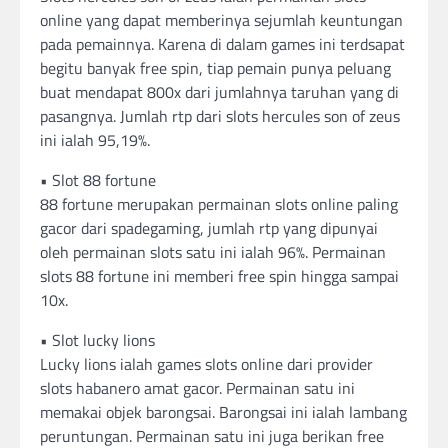
online yang dapat memberinya sejumlah keuntungan
pada pemainnya. Karena di dalam games ini terdsapat
begitu banyak free spin, tiap pemain punya peluang
buat mendapat 800x dari jumlahnya taruhan yang di
pasangnya. Jumlah rtp dari slots hercules son of zeus
ini ialah 95,19%.
• Slot 88 fortune
88 fortune merupakan permainan slots online paling
gacor dari spadegaming, jumlah rtp yang dipunyai
oleh permainan slots satu ini ialah 96%. Permainan
slots 88 fortune ini memberi free spin hingga sampai
10x.
• Slot lucky lions
Lucky lions ialah games slots online dari provider
slots habanero amat gacor. Permainan satu ini
memakai objek barongsai. Barongsai ini ialah lambang
peruntungan. Permainan satu ini juga berikan free