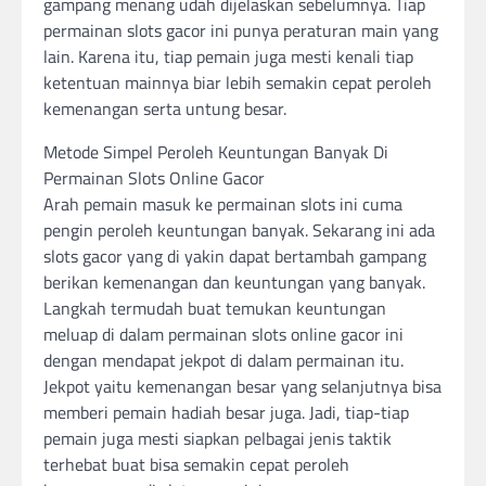
gampang menang udah dijelaskan sebelumnya. Tiap
permainan slots gacor ini punya peraturan main yang
lain. Karena itu, tiap pemain juga mesti kenali tiap
ketentuan mainnya biar lebih semakin cepat peroleh
kemenangan serta untung besar.
Metode Simpel Peroleh Keuntungan Banyak Di
Permainan Slots Online Gacor
Arah pemain masuk ke permainan slots ini cuma
pengin peroleh keuntungan banyak. Sekarang ini ada
slots gacor yang di yakin dapat bertambah gampang
berikan kemenangan dan keuntungan yang banyak.
Langkah termudah buat temukan keuntungan
meluap di dalam permainan slots online gacor ini
dengan mendapat jekpot di dalam permainan itu.
Jekpot yaitu kemenangan besar yang selanjutnya bisa
memberi pemain hadiah besar juga. Jadi, tiap-tiap
pemain juga mesti siapkan pelbagai jenis taktik
terhebat buat bisa semakin cepat peroleh