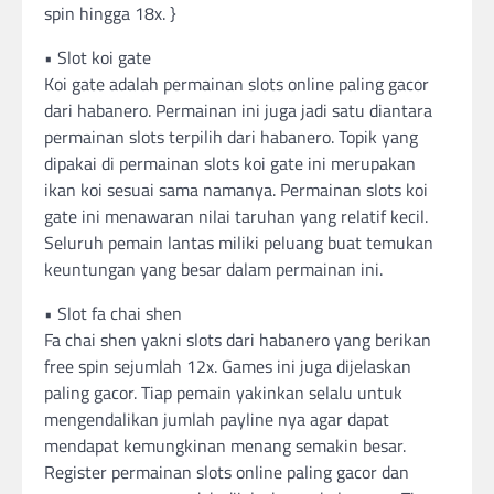
spin hingga 18x. }
• Slot koi gate
Koi gate adalah permainan slots online paling gacor
dari habanero. Permainan ini juga jadi satu diantara
permainan slots terpilih dari habanero. Topik yang
dipakai di permainan slots koi gate ini merupakan
ikan koi sesuai sama namanya. Permainan slots koi
gate ini menawaran nilai taruhan yang relatif kecil.
Seluruh pemain lantas miliki peluang buat temukan
keuntungan yang besar dalam permainan ini.
• Slot fa chai shen
Fa chai shen yakni slots dari habanero yang berikan
free spin sejumlah 12x. Games ini juga dijelaskan
paling gacor. Tiap pemain yakinkan selalu untuk
mengendalikan jumlah payline nya agar dapat
mendapat kemungkinan menang semakin besar.
Register permainan slots online paling gacor dan