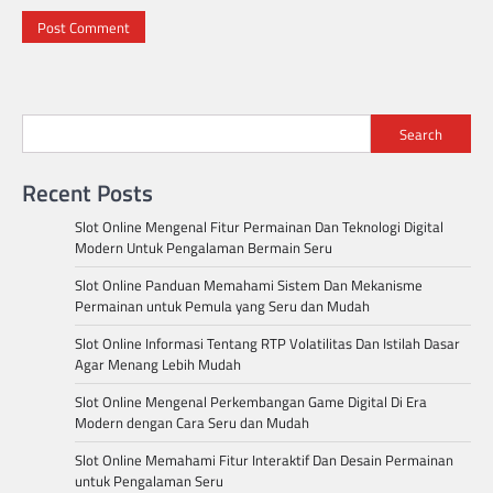
Search
Recent Posts
Slot Online Mengenal Fitur Permainan Dan Teknologi Digital
Modern Untuk Pengalaman Bermain Seru
Slot Online Panduan Memahami Sistem Dan Mekanisme
Permainan untuk Pemula yang Seru dan Mudah
Slot Online Informasi Tentang RTP Volatilitas Dan Istilah Dasar
Agar Menang Lebih Mudah
Slot Online Mengenal Perkembangan Game Digital Di Era
Modern dengan Cara Seru dan Mudah
Slot Online Memahami Fitur Interaktif Dan Desain Permainan
untuk Pengalaman Seru