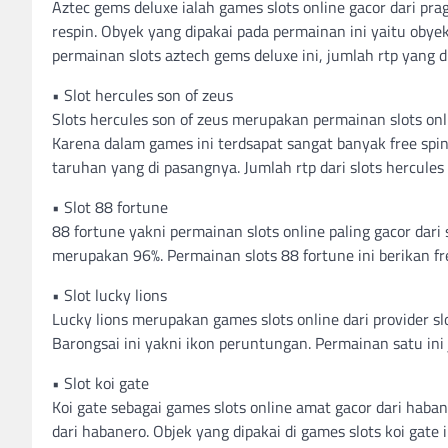
Aztec gems deluxe ialah games slots online gacor dari pr
respin. Obyek yang dipakai pada permainan ini yaitu oby
permainan slots aztech gems deluxe ini, jumlah rtp yang 
• Slot hercules son of zeus
Slots hercules son of zeus merupakan permainan slots o
Karena dalam games ini terdsapat sangat banyak free sp
taruhan yang di pasangnya. Jumlah rtp dari slots hercules 
• Slot 88 fortune
88 fortune yakni permainan slots online paling gacor dari
merupakan 96%. Permainan slots 88 fortune ini berikan fr
• Slot lucky lions
Lucky lions merupakan games slots online dari provider s
Barongsai ini yakni ikon peruntungan. Permainan satu ini
• Slot koi gate
Koi gate sebagai games slots online amat gacor dari haban
dari habanero. Objek yang dipakai di games slots koi gate 