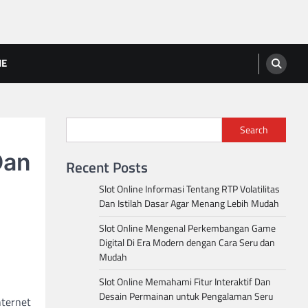
NE
Search
Dan
Recent Posts
Slot Online Informasi Tentang RTP Volatilitas
Dan Istilah Dasar Agar Menang Lebih Mudah
Slot Online Mengenal Perkembangan Game
Digital Di Era Modern dengan Cara Seru dan
Mudah
Slot Online Memahami Fitur Interaktif Dan
Desain Permainan untuk Pengalaman Seru
nternet