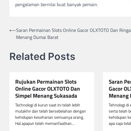
pengalaman bernilai buat banyak pemain.
Post
⟵
Saran Permainan Slots Online Gacor OLXTOTO Dan Ring
Menang Dumai Barat
navigation
Related Posts
Rujukan Permainan Slots
Saran Pe
Online Gacor OLXTOTO Dan
Gacor OL
Simpel Menang Sukasada
Menang 
Technologi di kurun saat ini telah lebih
Tehnologi di 
mutakhir dan telah bersebelahan dengan
serta telah 
kehidupan keseharian semuanya orang.
kehidupan ke
Hal apapun telah memanfaatkan…
apa saja tel