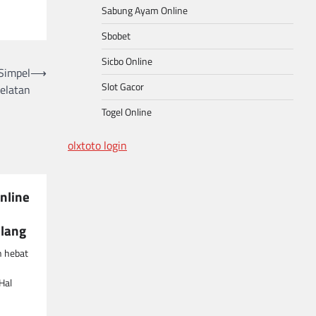
Sabung Ayam Online
Sbobet
Sicbo Online
Simpel
⟶
Slot Gacor
elatan
Togel Online
olxtoto login
nline
lang
ih hebat
Hal