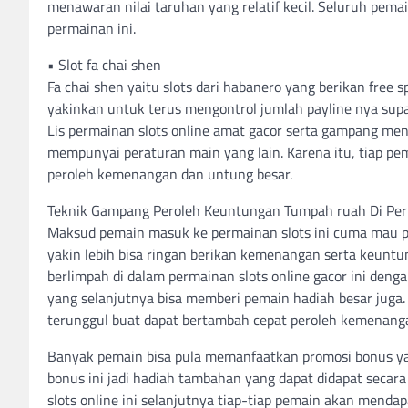
menawaran nilai taruhan yang relatif kecil. Seluruh pe
permainan ini.
• Slot fa chai shen
Fa chai shen yaitu slots dari habanero yang berikan free s
yakinkan untuk terus mengontrol jumlah payline nya su
Lis permainan slots online amat gacor serta gampang mena
mempunyai peraturan main yang lain. Karena itu, tiap pem
peroleh kemenangan dan untung besar.
Teknik Gampang Peroleh Keuntungan Tumpah ruah Di Per
Maksud pemain masuk ke permainan slots ini cuma mau per
yakin lebih bisa ringan berikan kemenangan serta keunt
berlimpah di dalam permainan slots online gacor ini den
yang selanjutnya bisa memberi pemain hadiah besar juga. K
terunggul buat dapat bertambah cepat peroleh kemenangan 
Banyak pemain bisa pula memanfaatkan promosi bonus yang
bonus ini jadi hadiah tambahan yang dapat didapat seca
slots online ini selanjutnya tiap-tiap pemain akan mendap