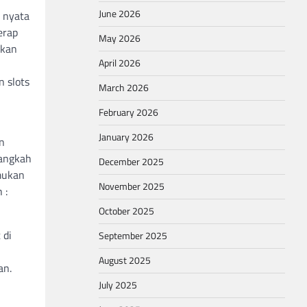
June 2026
e nyata
erap
May 2026
ukan
April 2026
n slots
March 2026
February 2026
January 2026
n
Langkah
December 2025
emukan
November 2025
 :
October 2025
 di
September 2025
August 2025
an.
July 2025