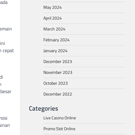
pada
May 2024
April 2024
pemain
March 2024
February 2024
ini
h cepat
January 2024
December 2023
November 2023
di
October 2023
n
 besar
December 2022
Categories
mosi
Live Casino Online
ainan
Promo Slot Online