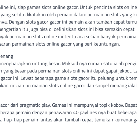
ne ini, siap games slots online gacor. Untuk pencinta slots onlin
rti yang selalu dikatakan oleh pemain dalam permainan slots yang k
ya. Dengan slots gacor gacor ini pemain akan tambah cepat tem
gertian itu juga bisa di definisikan slots ini bisa semakin cepat
yak permainan slots online ini tentu ada sekian banyak permaina
u saran permainan slots online gacor yang beri keuntungan.
Menang
mengharapkan untung besar. Maksud nya cuman satu ialah pengi
ng besar pada permainan slots online ini dapat gapai jekpot. 
 gacor ini. Lewat beberapa game slots gacor itu peluang untuk t
takan rincian permainan slots online gacor dan simpel menang ialah
acor dari pragmatic play. Games ini mempunyai topik koboy. Dapat
beberapa pemain dengan penawaran 40 paylines nya buat beberapa
51%. Tiap-tiap pemain lantas akan tambah cepat temukan kemenang