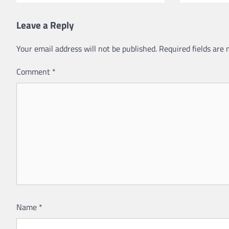
Leave a Reply
Your email address will not be published.
Required fields are
Comment
*
Name
*