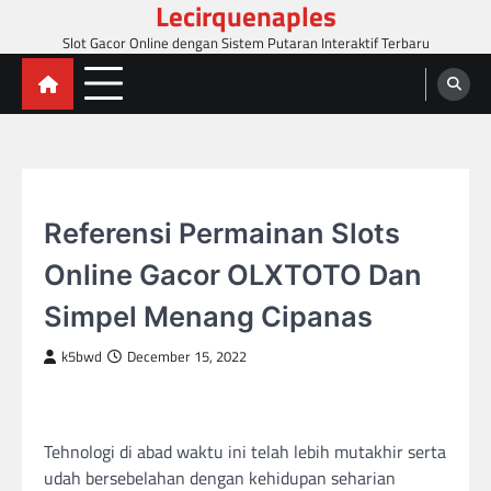
Lecirquenaples
Skip
to
Slot Gacor Online dengan Sistem Putaran Interaktif Terbaru
content
SLOT GACOR
Referensi Permainan Slots
Online Gacor OLXTOTO Dan
Simpel Menang Cipanas
k5bwd
December 15, 2022
Tehnologi di abad waktu ini telah lebih mutakhir serta
udah bersebelahan dengan kehidupan seharian