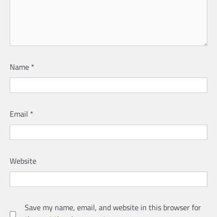
Name
*
Email
*
Website
Save my name, email, and website in this browser for