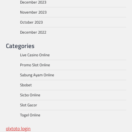
December 2023
November 2023
October 2023
December 2022
Categories
Live Casino Online
Promo Slot Online
Sabung Ayam Online
Sbobet
Sicbo Online
Slot Gacor
Togel Online
olxtoto login