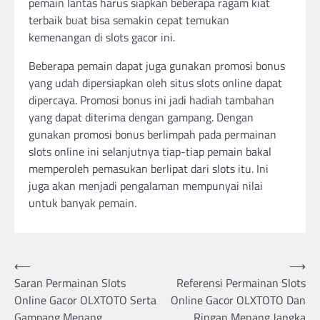
pemain lantas harus siapkan beberapa ragam kiat
terbaik buat bisa semakin cepat temukan
kemenangan di slots gacor ini.
Beberapa pemain dapat juga gunakan promosi bonus
yang udah dipersiapkan oleh situs slots online dapat
dipercaya. Promosi bonus ini jadi hadiah tambahan
yang dapat diterima dengan gampang. Dengan
gunakan promosi bonus berlimpah pada permainan
slots online ini selanjutnya tiap-tiap pemain bakal
memperoleh pemasukan berlipat dari slots itu. Ini
juga akan menjadi pengalaman mempunyai nilai
untuk banyak pemain.
Post
⟵
⟶
Saran Permainan Slots
Referensi Permainan Slots
navigation
Online Gacor OLXTOTO Serta
Online Gacor OLXTOTO Dan
Gampang Menang
Ringan Menang Jangka