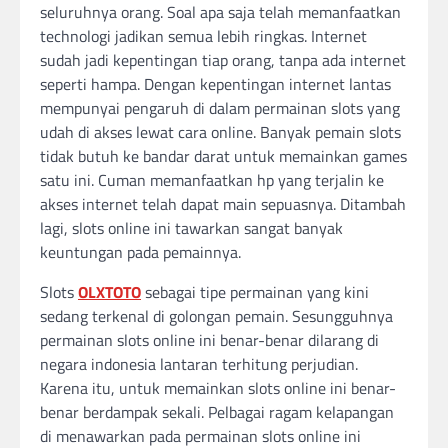
seluruhnya orang. Soal apa saja telah memanfaatkan
technologi jadikan semua lebih ringkas. Internet
sudah jadi kepentingan tiap orang, tanpa ada internet
seperti hampa. Dengan kepentingan internet lantas
mempunyai pengaruh di dalam permainan slots yang
udah di akses lewat cara online. Banyak pemain slots
tidak butuh ke bandar darat untuk memainkan games
satu ini. Cuman memanfaatkan hp yang terjalin ke
akses internet telah dapat main sepuasnya. Ditambah
lagi, slots online ini tawarkan sangat banyak
keuntungan pada pemainnya.
Slots
OLXTOTO
sebagai tipe permainan yang kini
sedang terkenal di golongan pemain. Sesungguhnya
permainan slots online ini benar-benar dilarang di
negara indonesia lantaran terhitung perjudian.
Karena itu, untuk memainkan slots online ini benar-
benar berdampak sekali. Pelbagai ragam kelapangan
di menawarkan pada permainan slots online ini