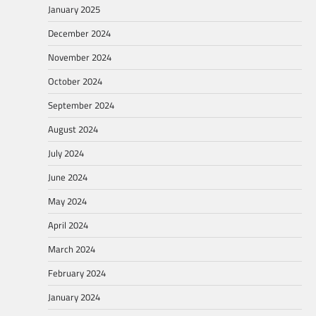
January 2025
December 2024
November 2024
October 2024
September 2024
August 2024
July 2024
June 2024
May 2024
April 2024
March 2024
February 2024
January 2024