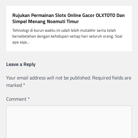
Rujukan Permainan Slots Online Gacor OLXTOTO Dan
Simpel Menang Noemuti Timur
Tehnologi di kurun waktu ini udah lebih mutakhir serta telah
bersebelahan dengan kehidupan setiap hari seluruh orang. Soal
apa saja…
Leave a Reply
Your email address will not be published.
Required fields are
marked
*
Comment
*