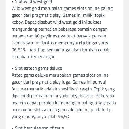
• Slot wild west gold
Wild west gold merupalan games slots online paling
gacor dari pragmatic play. Games ini miliki topik
koboy. Dapat disebut wild west gold ini sukses
mengundang perhatian beberapa pemain dengan
penawaran 40 paylines nya buat banyak pemain.
Games satu ini lantas mempunyai rtp tinggi yaity
96,51%. Tiap-tiap pemain juga akan tambah cepat
temukan kemenangan.
• Slot aztech gems deluxe
Aztec gems deluxe merupakan games slots online
gacor dari pragmatic play juga. Games ini punyai
feature menarik adalah spesifikasi respin. Topik yang
dipakai di permainan ini yaitu obyek aztec. Beberapa
peamin dapat peroleh kemenangan paling tinggi pada
permainan slots aztech gems deluxe ini, jumlah rtp
yang dipunyainya ialah 96,5%.
• Slot hercules son of zeus