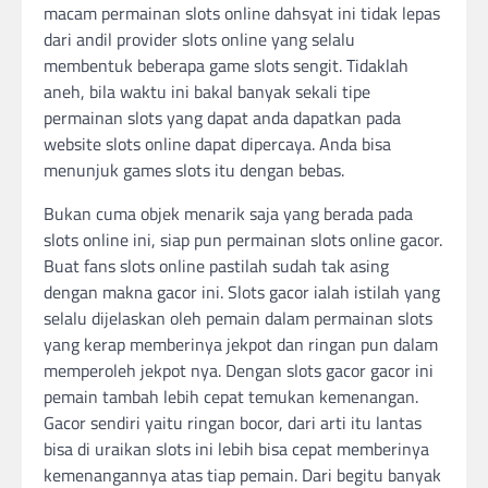
macam permainan slots online dahsyat ini tidak lepas
dari andil provider slots online yang selalu
membentuk beberapa game slots sengit. Tidaklah
aneh, bila waktu ini bakal banyak sekali tipe
permainan slots yang dapat anda dapatkan pada
website slots online dapat dipercaya. Anda bisa
menunjuk games slots itu dengan bebas.
Bukan cuma objek menarik saja yang berada pada
slots online ini, siap pun permainan slots online gacor.
Buat fans slots online pastilah sudah tak asing
dengan makna gacor ini. Slots gacor ialah istilah yang
selalu dijelaskan oleh pemain dalam permainan slots
yang kerap memberinya jekpot dan ringan pun dalam
memperoleh jekpot nya. Dengan slots gacor gacor ini
pemain tambah lebih cepat temukan kemenangan.
Gacor sendiri yaitu ringan bocor, dari arti itu lantas
bisa di uraikan slots ini lebih bisa cepat memberinya
kemenangannya atas tiap pemain. Dari begitu banyak