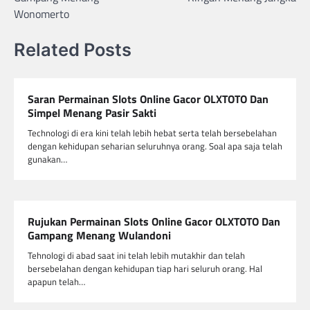
Wonomerto
Related Posts
Saran Permainan Slots Online Gacor OLXTOTO Dan
Simpel Menang Pasir Sakti
Technologi di era kini telah lebih hebat serta telah bersebelahan
dengan kehidupan seharian seluruhnya orang. Soal apa saja telah
gunakan…
Rujukan Permainan Slots Online Gacor OLXTOTO Dan
Gampang Menang Wulandoni
Tehnologi di abad saat ini telah lebih mutakhir dan telah
bersebelahan dengan kehidupan tiap hari seluruh orang. Hal
apapun telah…