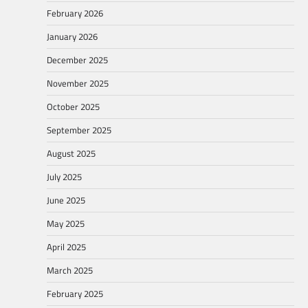
February 2026
January 2026
December 2025
November 2025
October 2025
September 2025
August 2025
July 2025
June 2025
May 2025
April 2025
March 2025
February 2025