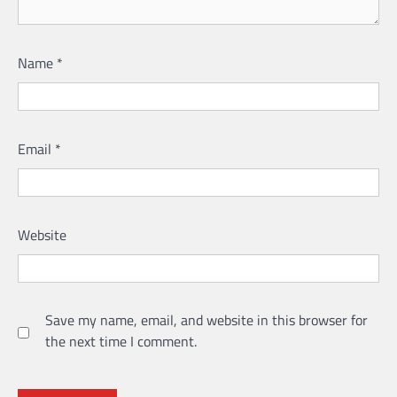
Name
*
Email
*
Website
Save my name, email, and website in this browser for
the next time I comment.