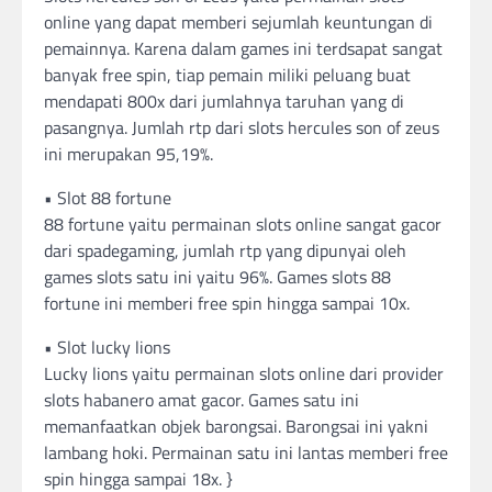
online yang dapat memberi sejumlah keuntungan di
pemainnya. Karena dalam games ini terdsapat sangat
banyak free spin, tiap pemain miliki peluang buat
mendapati 800x dari jumlahnya taruhan yang di
pasangnya. Jumlah rtp dari slots hercules son of zeus
ini merupakan 95,19%.
• Slot 88 fortune
88 fortune yaitu permainan slots online sangat gacor
dari spadegaming, jumlah rtp yang dipunyai oleh
games slots satu ini yaitu 96%. Games slots 88
fortune ini memberi free spin hingga sampai 10x.
• Slot lucky lions
Lucky lions yaitu permainan slots online dari provider
slots habanero amat gacor. Games satu ini
memanfaatkan objek barongsai. Barongsai ini yakni
lambang hoki. Permainan satu ini lantas memberi free
spin hingga sampai 18x. }