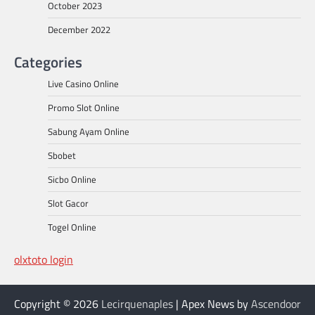
October 2023
December 2022
Categories
Live Casino Online
Promo Slot Online
Sabung Ayam Online
Sbobet
Sicbo Online
Slot Gacor
Togel Online
olxtoto login
Copyright © 2026
Lecirquenaples
| Apex News by
Ascendoor