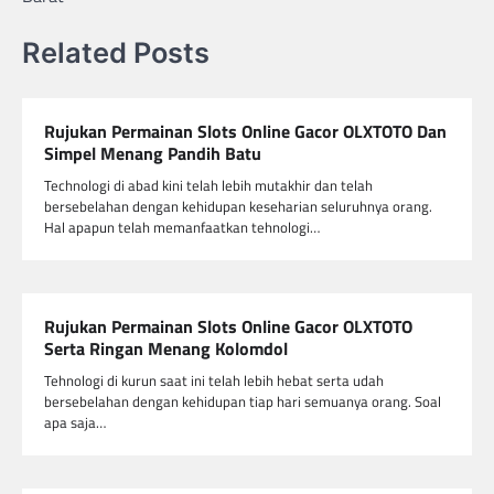
Related Posts
Rujukan Permainan Slots Online Gacor OLXTOTO Dan
Simpel Menang Pandih Batu
Technologi di abad kini telah lebih mutakhir dan telah
bersebelahan dengan kehidupan keseharian seluruhnya orang.
Hal apapun telah memanfaatkan tehnologi…
Rujukan Permainan Slots Online Gacor OLXTOTO
Serta Ringan Menang Kolomdol
Tehnologi di kurun saat ini telah lebih hebat serta udah
bersebelahan dengan kehidupan tiap hari semuanya orang. Soal
apa saja…