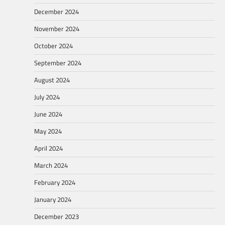
December 2024
November 2024
October 2024
September 2024
August 2024
July 2024
June 2024
May 2024
April 2024
March 2024
February 2024
January 2024
December 2023