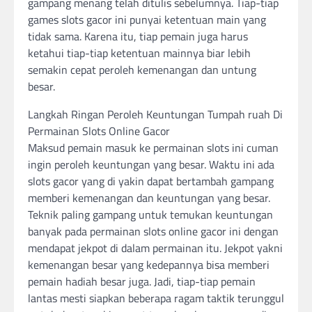
gampang menang telah ditulis sebelumnya. Tiap-tiap
games slots gacor ini punyai ketentuan main yang
tidak sama. Karena itu, tiap pemain juga harus
ketahui tiap-tiap ketentuan mainnya biar lebih
semakin cepat peroleh kemenangan dan untung
besar.
Langkah Ringan Peroleh Keuntungan Tumpah ruah Di
Permainan Slots Online Gacor
Maksud pemain masuk ke permainan slots ini cuman
ingin peroleh keuntungan yang besar. Waktu ini ada
slots gacor yang di yakin dapat bertambah gampang
memberi kemenangan dan keuntungan yang besar.
Teknik paling gampang untuk temukan keuntungan
banyak pada permainan slots online gacor ini dengan
mendapat jekpot di dalam permainan itu. Jekpot yakni
kemenangan besar yang kedepannya bisa memberi
pemain hadiah besar juga. Jadi, tiap-tiap pemain
lantas mesti siapkan beberapa ragam taktik terunggul