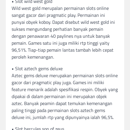
• Slot wild west gold
Wild west gold merupalan permainan slots online
sangat gacor dari pragmatic play. Permainan ini
punyai obyek koboy. Dapat disebut wild west gold ini
sukses mengundang perhatian banyak pemain
dengan penawaran 40 paylines nya untuk banyak
pemain. Games satu ini juga miliki rtp tinggi yaity
96,51%. Tiap-tiap pemain lantas tambah lebih cepat
peroleh kemenangan.
• Slot aztech gems deluxe
Aztec gems deluxe merupakan permainan slots online
gacor dari pragmatic play juga. Games ini miliki
feature menarik adalah spesifikasi respin. Obyek yang
dipakai di dalam permainan ini merupakan objek
aztec. Banyak peamin dapat temukan kemenangan
paling tinggi pada permainan slots aztech gems
deluxe ini, jumlah rtp yang dipunyainya ialah 96,5%.
• Slot hercules son of zeus