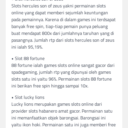
Slots hercules son of zeus yakni permainan slots
online yang dapat memberi sejumlah keuntungan
pada pemainnya. Karena di dalam games ini terdsapat
banyak free spin, tiap-tiap pemain punya peluang
buat mendapat 800x dari jumlahnya taruhan yang di
pasangnya. Jumlah rtp dari slots hercules son of zeus
ini ialah 95,19%.
• Slot 88 fortune
88 fortune ialah games slots online sangat gacor dari
spadegaming, jumlah rtp yang dipunyai oleh games
slots satu ini yaitu 96%. Permainan slots 88 fortune
ini berikan free spin hingga sampai 10x.
• Slot lucky lions
Lucky lions merupakan games slots online dari
provider slots habanero amat gacor. Permainan satu
ini memanfaatkan objek barongsai. Barongsai ini
yaitu ikon hoki. Permainan satu ini juga memberi free