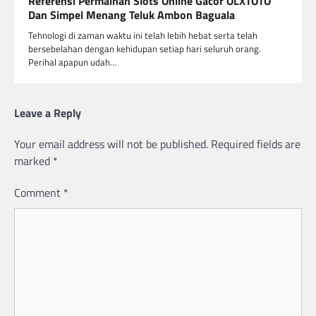
Referensi Permainan Slots Online Gacor OLXTOTO
Dan Simpel Menang Teluk Ambon Baguala
Tehnologi di zaman waktu ini telah lebih hebat serta telah
bersebelahan dengan kehidupan setiap hari seluruh orang.
Perihal apapun udah…
Leave a Reply
Your email address will not be published.
Required fields are
marked
*
Comment
*