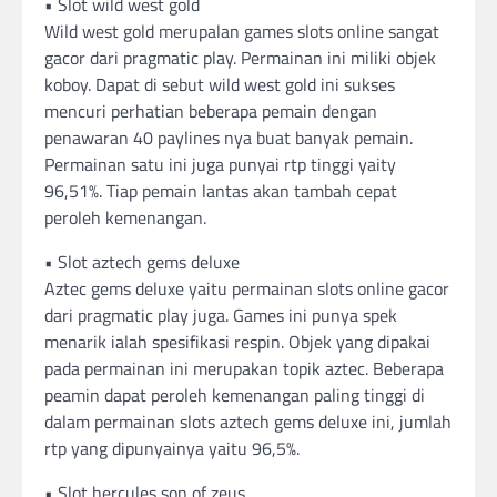
• Slot wild west gold
Wild west gold merupalan games slots online sangat
gacor dari pragmatic play. Permainan ini miliki objek
koboy. Dapat di sebut wild west gold ini sukses
mencuri perhatian beberapa pemain dengan
penawaran 40 paylines nya buat banyak pemain.
Permainan satu ini juga punyai rtp tinggi yaity
96,51%. Tiap pemain lantas akan tambah cepat
peroleh kemenangan.
• Slot aztech gems deluxe
Aztec gems deluxe yaitu permainan slots online gacor
dari pragmatic play juga. Games ini punya spek
menarik ialah spesifikasi respin. Objek yang dipakai
pada permainan ini merupakan topik aztec. Beberapa
peamin dapat peroleh kemenangan paling tinggi di
dalam permainan slots aztech gems deluxe ini, jumlah
rtp yang dipunyainya yaitu 96,5%.
• Slot hercules son of zeus