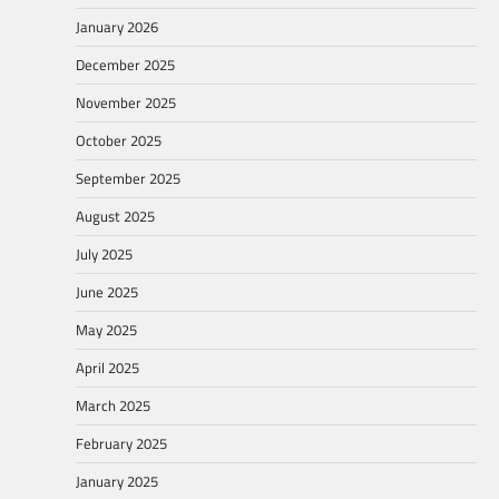
January 2026
December 2025
November 2025
October 2025
September 2025
August 2025
July 2025
June 2025
May 2025
April 2025
March 2025
February 2025
January 2025