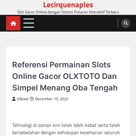
Lecirquenaples
Skip
to
Slot Gacor Online dengan Sistem Putaran Interaktif Terbaru
content
SLOT GACOR
Referensi Permainan Slots
Online Gacor OLXTOTO Dan
Simpel Menang Oba Tengah
k5bwd
December 15, 2022
Tehnologi di zaman kini telah lebih hebat serta telah
bersebelahan dengan kehidupan keseharian seluruh