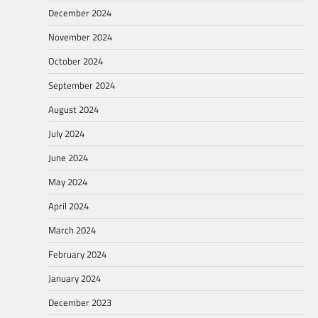
December 2024
November 2024
October 2024
September 2024
August 2024
July 2024
June 2024
May 2024
April 2024
March 2024
February 2024
January 2024
December 2023