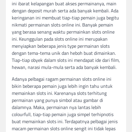
ini ibarat kelapangan buat akses permainanya, main
dengan deposit murah serta ada banyak kembali. Ada
keringanan ini membuat tiap-tiap pemain juga begitu
nikmati permainan slots online ini. Banyak pemain
yang berasa senang waktu permainkan slots online
ini. Keunggulan pada slots online ini merupakan
menyiapkan beberapa jenis type permainan slots
dengan tema-tema unik dan heboh buat dimainkan.
Tiap-tiap obyek dalam slots ini mendapat ide dari film,
hewan, narasi mula-mula serta ada banyak kembali.
Adanya pelbagai ragam permainan slots online ini
bikin beberapa pemain juga lebih ingin tahu untuk
memainkan slots ini. Karenanya slots terhitung
permainan yang punya simbol atau gambar di
dalamnya. Maka, permainan nya lantas lebih
colourfull, tiap-tiap pemain juga simpel terhipnotis
buat memainkan slots ini. Terdapatnya pelbagai jenis
macam permainan slots online sengit ini tidak lepas