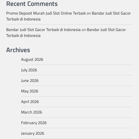
Recent Comments
Promo Deposit Murah Judi Slot Online Terbaik
on
Bandar Judi Slot Gacor
Terbaik di Indonesia
Bandar Judi Slot Gacor Terbaik di Indonesia
on
Bandar Judi Slot Gacor
Terbaik di Indonesia
Archives
August 2026
July 2026
June 2026
May 2026
April 2026
March 2026
February 2026
January 2026