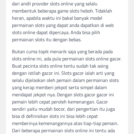
dari andil provider slots online yang selalu
membentuk beberapa game slots heboh. Tidaklah
heran, apabila waktu ini bakal banyak model
permainan slots yang dapat anda dapatkan di web
slots online dapat dipercaya. Anda bisa pilih
permainan slots itu dengan bebas.
Bukan cuma topik menarik saja yang berada pada
slots online ini, ada pula permainan slots online gacor.
Buat pecinta slots online tentu sudah tak asing
dengan istilah gacor ini. Slots gacor ialah arti yang
selalu dijelaskan oleh pemain dalam permainan slots
yang kerap memberi jekpot serta simpel dalam
mendapat jekpot nya. Dengan slots gacor gacor ini
pemain lebih cepat peroleh kemenangan. Gacor
sendiri yaitu mudah bocor, dari pengertian itu juga
bisa di definisikan slots ini bisa lebih cepat
memberinya kemenangannya atas tiap-tiap pemain.
Dari beberapa permainan slots online ini tentu ada