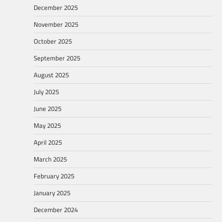
December 2025
November 2025
October 2025
September 2025
August 2025
July 2025
June 2025
May 2025
April 2025
March 2025
February 2025
January 2025
December 2024