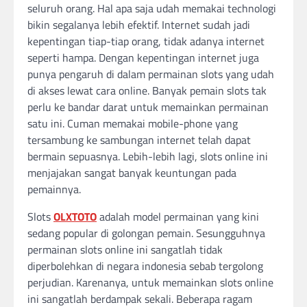
seluruh orang. Hal apa saja udah memakai technologi
bikin segalanya lebih efektif. Internet sudah jadi
kepentingan tiap-tiap orang, tidak adanya internet
seperti hampa. Dengan kepentingan internet juga
punya pengaruh di dalam permainan slots yang udah
di akses lewat cara online. Banyak pemain slots tak
perlu ke bandar darat untuk memainkan permainan
satu ini. Cuman memakai mobile-phone yang
tersambung ke sambungan internet telah dapat
bermain sepuasnya. Lebih-lebih lagi, slots online ini
menjajakan sangat banyak keuntungan pada
pemainnya.
Slots
OLXTOTO
adalah model permainan yang kini
sedang popular di golongan pemain. Sesungguhnya
permainan slots online ini sangatlah tidak
diperbolehkan di negara indonesia sebab tergolong
perjudian. Karenanya, untuk memainkan slots online
ini sangatlah berdampak sekali. Beberapa ragam