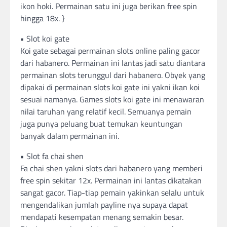
ikon hoki. Permainan satu ini juga berikan free spin
hingga 18x. }
• Slot koi gate
Koi gate sebagai permainan slots online paling gacor
dari habanero. Permainan ini lantas jadi satu diantara
permainan slots terunggul dari habanero. Obyek yang
dipakai di permainan slots koi gate ini yakni ikan koi
sesuai namanya. Games slots koi gate ini menawaran
nilai taruhan yang relatif kecil. Semuanya pemain
juga punya peluang buat temukan keuntungan
banyak dalam permainan ini.
• Slot fa chai shen
Fa chai shen yakni slots dari habanero yang memberi
free spin sekitar 12x. Permainan ini lantas dikatakan
sangat gacor. Tiap-tiap pemain yakinkan selalu untuk
mengendalikan jumlah payline nya supaya dapat
mendapati kesempatan menang semakin besar.