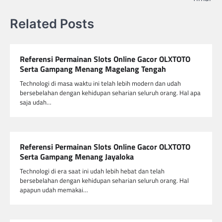
Related Posts
Referensi Permainan Slots Online Gacor OLXTOTO
Serta Gampang Menang Magelang Tengah
Technologi di masa waktu ini telah lebih modern dan udah
bersebelahan dengan kehidupan seharian seluruh orang. Hal apa
saja udah…
Referensi Permainan Slots Online Gacor OLXTOTO
Serta Gampang Menang Jayaloka
Technologi di era saat ini udah lebih hebat dan telah
bersebelahan dengan kehidupan seharian seluruh orang. Hal
apapun udah memakai…