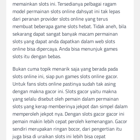
memainkan slots ini. Tersedianya pelbagai ragam
model permainan slots online dahsyat ini tak lepas
dari peranan provider slots online yang terus
membuat beberapa game slots hebat. Tidak aneh, bila
sekarang dapat sangat banyak macam permainan
slots yang dapat anda dapatkan dalam web slots
online bisa dipercaya. Anda bisa menunjuk games
slots itu dengan bebas.
Bukan cuma topik menarik saja yang berada pada
slots online ini, siap pun games slots online gacor.
Untuk fans slots online pastinya sudah tak asing
dengan makna gacor ini. Slots gacor yaitu makna
yang selalu disebut oleh pemain dalam permainan
slots yang kerap memberinya jekpot dan simpel dalam
memperoleh jekpot nya. Dengan slots gacor gacor ini
pemain makin lebih cepat peroleh kemenangan. Gacor
sendiri merupakan ringan bocor, dari pengertian itu
juga bisa di uraikan slots ini lebih bisa cepat