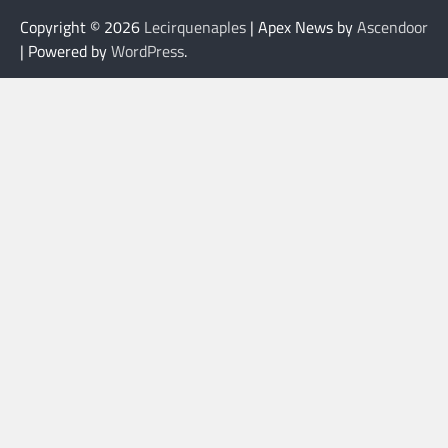
Copyright © 2026
Lecirquenaples
| Apex News by
Ascendoor
| Powered by
WordPress
.