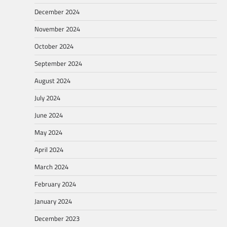
December 2024
November 2024
October 2024
September 2024
August 2024
July 2024
June 2024
May 2024
April 2024
March 2024
February 2024
January 2024
December 2023