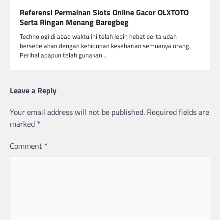
Referensi Permainan Slots Online Gacor OLXTOTO
Serta Ringan Menang Baregbeg
Technologi di abad waktu ini telah lebih hebat serta udah
bersebelahan dengan kehidupan keseharian semuanya orang.
Perihal apapun telah gunakan…
Leave a Reply
Your email address will not be published.
Required fields are
marked
*
Comment
*