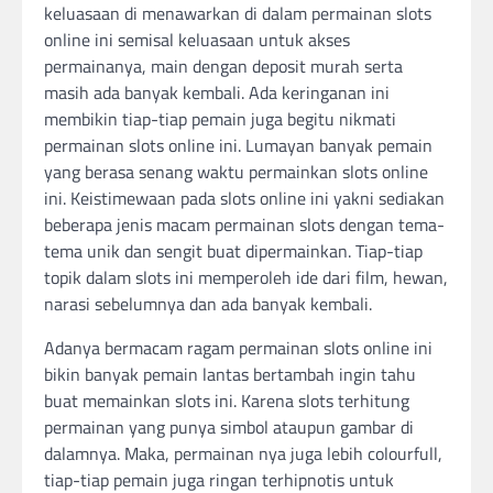
keluasaan di menawarkan di dalam permainan slots
online ini semisal keluasaan untuk akses
permainanya, main dengan deposit murah serta
masih ada banyak kembali. Ada keringanan ini
membikin tiap-tiap pemain juga begitu nikmati
permainan slots online ini. Lumayan banyak pemain
yang berasa senang waktu permainkan slots online
ini. Keistimewaan pada slots online ini yakni sediakan
beberapa jenis macam permainan slots dengan tema-
tema unik dan sengit buat dipermainkan. Tiap-tiap
topik dalam slots ini memperoleh ide dari film, hewan,
narasi sebelumnya dan ada banyak kembali.
Adanya bermacam ragam permainan slots online ini
bikin banyak pemain lantas bertambah ingin tahu
buat memainkan slots ini. Karena slots terhitung
permainan yang punya simbol ataupun gambar di
dalamnya. Maka, permainan nya juga lebih colourfull,
tiap-tiap pemain juga ringan terhipnotis untuk