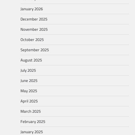
January 2026
December 2025
November 2025
October 2025
September 2025
August 2025
July 2025
June 2025
May 2025
April 2025
March 2025
February 2025
January 2025