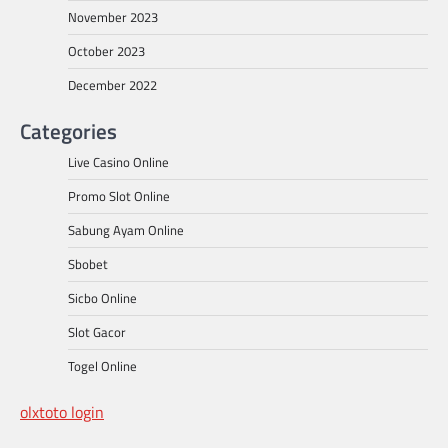
November 2023
October 2023
December 2022
Categories
Live Casino Online
Promo Slot Online
Sabung Ayam Online
Sbobet
Sicbo Online
Slot Gacor
Togel Online
olxtoto login