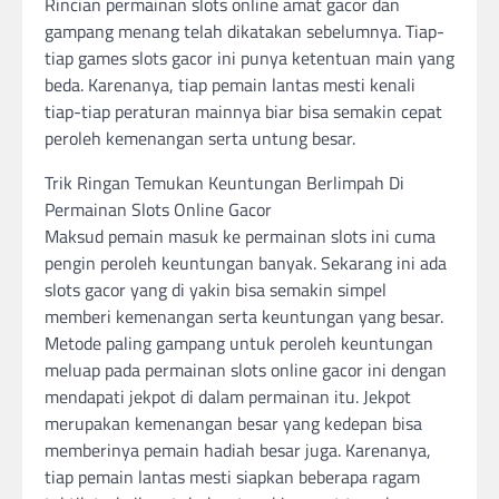
Rincian permainan slots online amat gacor dan
gampang menang telah dikatakan sebelumnya. Tiap-
tiap games slots gacor ini punya ketentuan main yang
beda. Karenanya, tiap pemain lantas mesti kenali
tiap-tiap peraturan mainnya biar bisa semakin cepat
peroleh kemenangan serta untung besar.
Trik Ringan Temukan Keuntungan Berlimpah Di
Permainan Slots Online Gacor
Maksud pemain masuk ke permainan slots ini cuma
pengin peroleh keuntungan banyak. Sekarang ini ada
slots gacor yang di yakin bisa semakin simpel
memberi kemenangan serta keuntungan yang besar.
Metode paling gampang untuk peroleh keuntungan
meluap pada permainan slots online gacor ini dengan
mendapati jekpot di dalam permainan itu. Jekpot
merupakan kemenangan besar yang kedepan bisa
memberinya pemain hadiah besar juga. Karenanya,
tiap pemain lantas mesti siapkan beberapa ragam