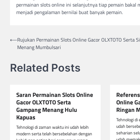
permainan slots online ini selanjutnya tiap pemain bakal m
menjadi pengalaman bernilai buat banyak pemain.
Post
⟵
Rujukan Permainan Slots Online Gacor OLXTOTO Serta S
Menang Mumbulsari
navigation
Related Posts
Saran Permainan Slots Online
Referens
Gacor OLXTOTO Serta
Online G
Gampang Menang Hulu
Ringan 
Kapuas
Tehnologi di 
udah berseb
Tehnologi di zaman waktu ini udah lebih
seharian sel
modern serta telah bersebelahan dengan
udah memak