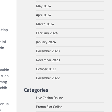
May 2024
April 2024
March 2024
-tiap
February 2024
 ini
January 2024
kin
December 2023
November 2023
October 2023
 yakin
 ruah
December 2022
yang
lebih
Categories
Live Casino Online
bonus
Promo Slot Online
a