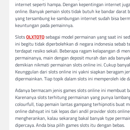
internet seperti hampa. Dengan kepentingan internet jug
online. Banyak pemain slots tidak butuh ke bandar dar
yang tersambung ke sambungan internet sudah bisa bermai
keuntungan pada pemainnya.
Slots
OLXTOTO
sebagai model permainan yang saat ini se
ini begitu tidak diperbolehkan di negara indonesia sebab 
terdapat resiko sekali. Beberapa ragam kelapangan di me
permainanya, main dengan deposit murah dan ada banyak 
demikian nikmati permainan slots online ini. Cukup banya
Keunggulan dari slots online ini yakni siapkan beragam 
dipermainkan. Tiap topik dalam slots ini memperoleh ide 
Adanya bermacam jenis games slots online ini membuat b
Karenanya slots terhitung permainan yang punya lambang 
colourfull, tiap pemain lantas gampang terhipnotis buat 
online dahsyat ini tak lepas dari andil provider slots onl
mengherankan, kalau sekarang bakal banyak type permaina
dipercaya. Anda bisa pilih games slots itu dengan bebas.