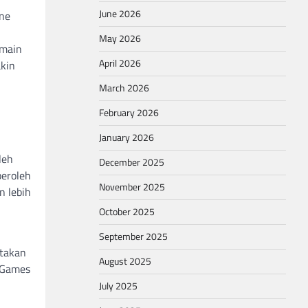
June 2026
ine
May 2026
emain
April 2026
akin
March 2026
February 2026
January 2026
leh
December 2025
peroleh
November 2025
n lebih
October 2025
September 2025
atakan
August 2025
 Games
July 2025