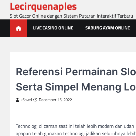
Lecirquenaples
Skip
to
Slot Gacor Online dengan Sistem Putaran Interaktif Terbaru
content
LIVE CASINO ONLINE
SABUNG AYAM ONLINE
SLOT GACOR
Referensi Permainan Sl
Serta Simpel Menang Lo
k5bwd
December 15, 2022
Technologi di zaman saat ini telah lebih modern dan uda
apapun telah gunakan technologi jadikan seluruhnya lebih 