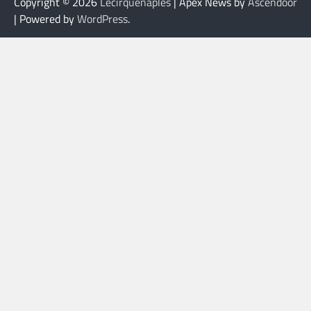
Copyright © 2026
Lecirquenaples
| Apex News by
Ascendoor
| Powered by
WordPress
.