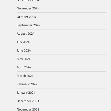
November 2024
October 2024
September 2024
August 2024
July 2024
June 2024
May 2024
April 2024
March 2024
February 2024
January 2024
December 2023
November 2023