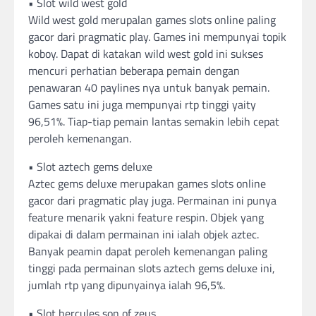
• Slot wild west gold
Wild west gold merupalan games slots online paling
gacor dari pragmatic play. Games ini mempunyai topik
koboy. Dapat di katakan wild west gold ini sukses
mencuri perhatian beberapa pemain dengan
penawaran 40 paylines nya untuk banyak pemain.
Games satu ini juga mempunyai rtp tinggi yaity
96,51%. Tiap-tiap pemain lantas semakin lebih cepat
peroleh kemenangan.
• Slot aztech gems deluxe
Aztec gems deluxe merupakan games slots online
gacor dari pragmatic play juga. Permainan ini punya
feature menarik yakni feature respin. Objek yang
dipakai di dalam permainan ini ialah objek aztec.
Banyak peamin dapat peroleh kemenangan paling
tinggi pada permainan slots aztech gems deluxe ini,
jumlah rtp yang dipunyainya ialah 96,5%.
• Slot hercules son of zeus