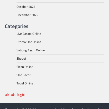
October 2023
December 2022
Categories
Live Casino Online
Promo Slot Online
Sabung Ayam Online
Sbobet
Sicbo Online
Slot Gacor
Togel Online
olxtoto login