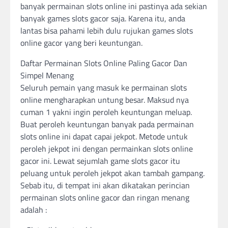
banyak permainan slots online ini pastinya ada sekian
banyak games slots gacor saja. Karena itu, anda
lantas bisa pahami lebih dulu rujukan games slots
online gacor yang beri keuntungan.
Daftar Permainan Slots Online Paling Gacor Dan
Simpel Menang
Seluruh pemain yang masuk ke permainan slots
online mengharapkan untung besar. Maksud nya
cuman 1 yakni ingin peroleh keuntungan meluap.
Buat peroleh keuntungan banyak pada permainan
slots online ini dapat capai jekpot. Metode untuk
peroleh jekpot ini dengan permainkan slots online
gacor ini. Lewat sejumlah game slots gacor itu
peluang untuk peroleh jekpot akan tambah gampang.
Sebab itu, di tempat ini akan dikatakan perincian
permainan slots online gacor dan ringan menang
adalah :