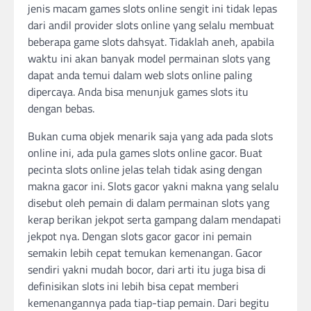
jenis macam games slots online sengit ini tidak lepas
dari andil provider slots online yang selalu membuat
beberapa game slots dahsyat. Tidaklah aneh, apabila
waktu ini akan banyak model permainan slots yang
dapat anda temui dalam web slots online paling
dipercaya. Anda bisa menunjuk games slots itu
dengan bebas.
Bukan cuma objek menarik saja yang ada pada slots
online ini, ada pula games slots online gacor. Buat
pecinta slots online jelas telah tidak asing dengan
makna gacor ini. Slots gacor yakni makna yang selalu
disebut oleh pemain di dalam permainan slots yang
kerap berikan jekpot serta gampang dalam mendapati
jekpot nya. Dengan slots gacor gacor ini pemain
semakin lebih cepat temukan kemenangan. Gacor
sendiri yakni mudah bocor, dari arti itu juga bisa di
definisikan slots ini lebih bisa cepat memberi
kemenangannya pada tiap-tiap pemain. Dari begitu