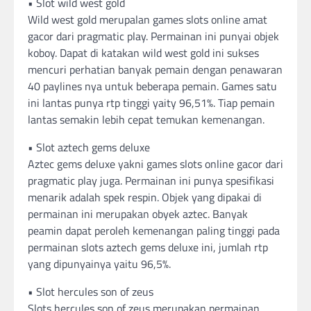
• Slot wild west gold
Wild west gold merupalan games slots online amat
gacor dari pragmatic play. Permainan ini punyai objek
koboy. Dapat di katakan wild west gold ini sukses
mencuri perhatian banyak pemain dengan penawaran
40 paylines nya untuk beberapa pemain. Games satu
ini lantas punya rtp tinggi yaity 96,51%. Tiap pemain
lantas semakin lebih cepat temukan kemenangan.
• Slot aztech gems deluxe
Aztec gems deluxe yakni games slots online gacor dari
pragmatic play juga. Permainan ini punya spesifikasi
menarik adalah spek respin. Objek yang dipakai di
permainan ini merupakan obyek aztec. Banyak
peamin dapat peroleh kemenangan paling tinggi pada
permainan slots aztech gems deluxe ini, jumlah rtp
yang dipunyainya yaitu 96,5%.
• Slot hercules son of zeus
Slots hercules son of zeus merupakan permainan