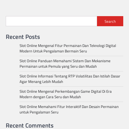
Search
Recent Posts
Slot Online Mengenal Fitur Permainan Dan Teknologi Digital
Modern Untuk Pengalaman Bermain Seru
Slot Online Panduan Memahami Sistem Dan Mekanisme
Permainan untuk Pemula yang Seru dan Mudah
Slot Online Informasi Tentang RTP Volatilitas Dan Istilah Dasar
Agar Menang Lebih Mudah
Slot Online Mengenal Perkembangan Game Digital Di Era
Modern dengan Cara Seru dan Mudah
Slot Online Memahami Fitur Interaktif Dan Desain Permainan
untuk Pengalaman Seru
Recent Comments