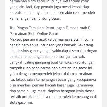
permainan slots gacor ini punyai ketentuan main
yang lain. Jadi, tiap pemain juga mesti kenali tiap
ketentuan mainnya biar lebih semakin cepat peroleh
kemenangan dan untung besar.
Trik Ringan Temukan Keuntungan Tumpah ruah Di
Permainan Slots Online Gacor
Maksud pemain masuk ke permainan slots ini cuma
pengin peroleh keuntungan yang banyak. Sekarang
ini ada slots gacor yang di yakin dapat semakin ringan
berikan kemenangan dan keuntungan banyak.
Langkah paling gampang buat temukan keuntungan
tumpah ruah pada permainan slots online gacor ini
yaitu dengan memperoleh jekpot dalam permainan
itu. Jekpot ialah kemenangan besar yang kedepannya
bisa memberi pemain hadiah besar juga. Karenanya,
tiap pemain juga mesti siapkan beragam jenis siasat
terbaik untuk lebih bisa cepat peroleh kemenangan di
slots gacor ini.