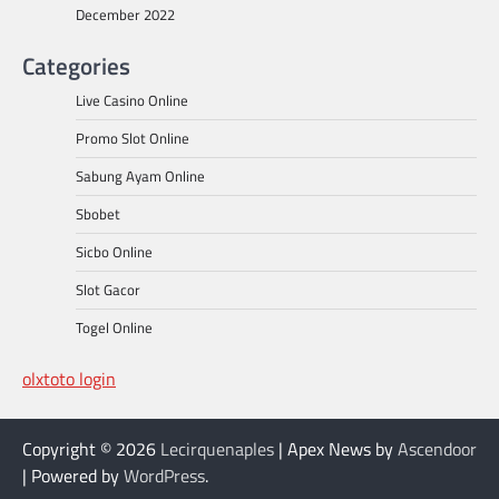
December 2022
Categories
Live Casino Online
Promo Slot Online
Sabung Ayam Online
Sbobet
Sicbo Online
Slot Gacor
Togel Online
olxtoto login
Copyright © 2026
Lecirquenaples
| Apex News by
Ascendoor
| Powered by
WordPress
.