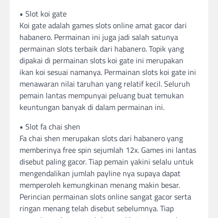
• Slot koi gate
Koi gate adalah games slots online amat gacor dari
habanero. Permainan ini juga jadi salah satunya
permainan slots terbaik dari habanero. Topik yang
dipakai di permainan slots koi gate ini merupakan
ikan koi sesuai namanya. Permainan slots koi gate ini
menawaran nilai taruhan yang relatif kecil. Seluruh
pemain lantas mempunyai peluang buat temukan
keuntungan banyak di dalam permainan ini.
• Slot fa chai shen
Fa chai shen merupakan slots dari habanero yang
memberinya free spin sejumlah 12x. Games ini lantas
disebut paling gacor. Tiap pemain yakini selalu untuk
mengendalikan jumlah payline nya supaya dapat
memperoleh kemungkinan menang makin besar.
Perincian permainan slots online sangat gacor serta
ringan menang telah disebut sebelumnya. Tiap