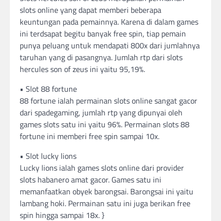
slots online yang dapat memberi beberapa
keuntungan pada pemainnya. Karena di dalam games
ini terdsapat begitu banyak free spin, tiap pemain
punya peluang untuk mendapati 800x dari jumlahnya
taruhan yang di pasangnya. Jumlah rtp dari slots
hercules son of zeus ini yaitu 95,19%.
• Slot 88 fortune
88 fortune ialah permainan slots online sangat gacor
dari spadegaming, jumlah rtp yang dipunyai oleh
games slots satu ini yaitu 96%. Permainan slots 88
fortune ini memberi free spin sampai 10x.
• Slot lucky lions
Lucky lions ialah games slots online dari provider
slots habanero amat gacor. Games satu ini
memanfaatkan obyek barongsai. Barongsai ini yaitu
lambang hoki. Permainan satu ini juga berikan free
spin hingga sampai 18x. }