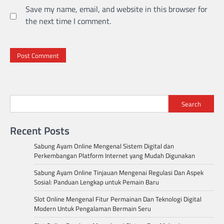
Save my name, email, and website in this browser for
the next time I comment.
Search
Recent Posts
Sabung Ayam Online Mengenal Sistem Digital dan
Perkembangan Platform Internet yang Mudah Digunakan
Sabung Ayam Online Tinjauan Mengenai Regulasi Dan Aspek
Sosial: Panduan Lengkap untuk Pemain Baru
Slot Online Mengenal Fitur Permainan Dan Teknologi Digital
Modern Untuk Pengalaman Bermain Seru