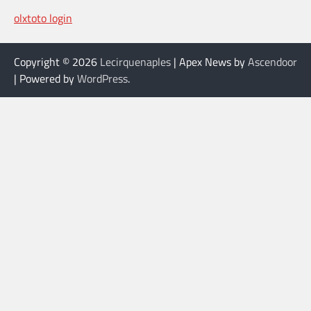
olxtoto login
Copyright © 2026
Lecirquenaples
| Apex News by
Ascendoor
| Powered by
WordPress
.