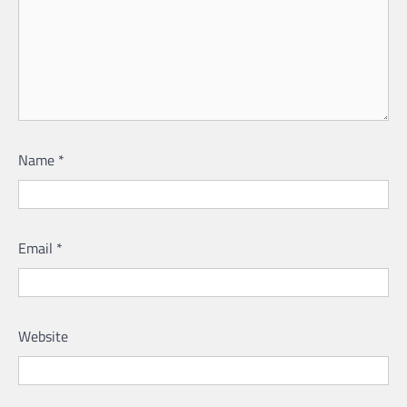
Name
*
Email
*
Website