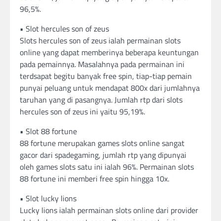
96,5%.
• Slot hercules son of zeus
Slots hercules son of zeus ialah permainan slots
online yang dapat memberinya beberapa keuntungan
pada pemainnya. Masalahnya pada permainan ini
terdsapat begitu banyak free spin, tiap-tiap pemain
punyai peluang untuk mendapat 800x dari jumlahnya
taruhan yang di pasangnya. Jumlah rtp dari slots
hercules son of zeus ini yaitu 95,19%.
• Slot 88 fortune
88 fortune merupakan games slots online sangat
gacor dari spadegaming, jumlah rtp yang dipunyai
oleh games slots satu ini ialah 96%. Permainan slots
88 fortune ini memberi free spin hingga 10x.
• Slot lucky lions
Lucky lions ialah permainan slots online dari provider