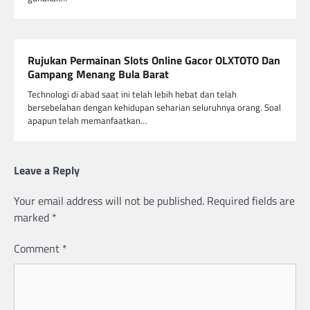
Rujukan Permainan Slots Online Gacor OLXTOTO Dan
Gampang Menang Bula Barat
Technologi di abad saat ini telah lebih hebat dan telah
bersebelahan dengan kehidupan seharian seluruhnya orang. Soal
apapun telah memanfaatkan…
Leave a Reply
Your email address will not be published.
Required fields are
marked
*
Comment
*