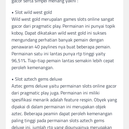
gacor serta simpel menang yakni :
• Slot wild west gold
Wild west gold merupalan games slots online sangat
gacor dari pragmatic play. Permainan ini punyai topik
koboy. Dapat dikatakan wild west gold ini sukses
mengundang perhatian banyak pemain dengan
penawaran 40 paylines nya buat beberapa pemain.
Permainan satu ini lantas punya rtp tinggi yaity
96,51%. Tiap-tiap pemain lantas semakin lebih cepat
peroleh kemenangan.
• Slot aztech gems deluxe
Aztec gems deluxe yaitu permainan slots online gacor
dari pragmatic play juga. Permainan ini miliki
spesifikasi menarik adalah feature respin. Obyek yang
dipakai di dalam permainan ini merupakan objek
aztec. Beberapa peamin dapat peroleh kemenangan
paling tinggi pada permainan slots aztech gems
deluxe ini, jumlah rtp yang dipunyainya merupakan