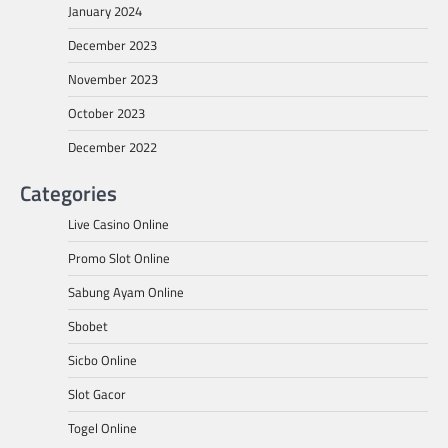
January 2024
December 2023
November 2023
October 2023
December 2022
Categories
Live Casino Online
Promo Slot Online
Sabung Ayam Online
Sbobet
Sicbo Online
Slot Gacor
Togel Online