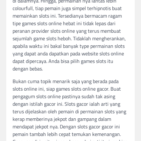
di dalamnya. Hingga, permainan nya lantas lebih
colourfull, tiap pemain juga simpel terhipnotis buat
memainkan slots ini. Tersedianya bermacam ragam
tipe games slots online hebat ini tidak lepas dari
peranan provider slots online yang terus membuat
sejumlah game slots heboh. Tidaklah mengherankan,
apabila waktu ini bakal banyak type permainan slots
yang dapat anda dapatkan pada website slots online
dapat dipercaya. Anda bisa pilih games slots itu
dengan bebas.
Bukan cuma topik menarik saja yang berada pada
slots online ini, siap games slots online gacor. Buat
pengagum slots online pastinya sudah tak asing
dengan istilah gacor ini. Slots gacor ialah arti yang
terus dijelaskan oleh pemain di permainan slots yang
kerap memberinya jekpot dan gampang dalam
mendapat jekpot nya. Dengan slots gacor gacor ini
pemain tambah lebih cepat temukan kemenangan.