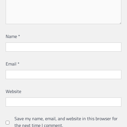
Name
*
Email
*
Website
Save my name, email, and website in this browser for
the next time I comment.