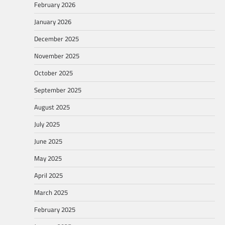
February 2026
January 2026
December 2025
November 2025
October 2025
September 2025
August 2025
July 2025
June 2025
May 2025
April 2025
March 2025
February 2025