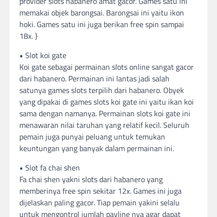
provider slots habanero amat gacor. Games satu ini
memakai objek barongsai. Barongsai ini yaitu ikon
hoki. Games satu ini juga berikan free spin sampai
18x. }
• Slot koi gate
Koi gate sebagai permainan slots online sangat gacor
dari habanero. Permainan ini lantas jadi salah
satunya games slots terpilih dari habanero. Obyek
yang dipakai di games slots koi gate ini yaitu ikan koi
sama dengan namanya. Permainan slots koi gate ini
menawaran nilai taruhan yang relatif kecil. Seluruh
pemain juga punyai peluang untuk temukan
keuntungan yang banyak dalam permainan ini.
• Slot fa chai shen
Fa chai shen yakni slots dari habanero yang
memberinya free spin sekitar 12x. Games ini juga
dijelaskan paling gacor. Tiap pemain yakini selalu
untuk mengontrol jumlah payline nya agar dapat