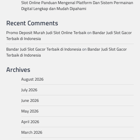
Slot Online Panduan Mengenal Platform Dan Sistem Permainan
Digital Lengkap dan Mudah Dipahami
Recent Comments
Promo Deposit Murah Judi Slot Online Terbaik
on
Bandar Judi Slot Gacor
Terbaik di Indonesia
Bandar Judi Slot Gacor Terbaik di Indonesia
on
Bandar Judi Slot Gacor
Terbaik di Indonesia
Archives
August 2026
July 2026
June 2026
May 2026
April 2026
March 2026