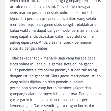
lebih colourfull, tiap pemain juga gampang terhipnotis
untuk memainkan slots ini. Tersedianya beragam
jenis macam permainan slots online hebat ini tidak
lepas dari peranan provider slots online yang selalu
membikin sejumlah game slots sengit. Tidaklah aneh,
kalau waktu ini dapat banyak model permainan slots
yang dapat anda dapatkan dalam web slots online
paling dipercaya. Anda bisa menunjuk permainan
slots itu dengan bebas.
Tidak sekedar topik menarik saja yang berada pada
slots online ini, ada pula games slots online gacor.
Buat pencinta slots online pastinya sudah tak asing
dengan istilah gacor ini. Slots gacor merupakan istilah
yang selalu dijelaskan oleh pemain di dalam
permainan slots yang kerap memberi jekpot dan
gampang dalam memperoleh jekpot nya. Dengan slots
gacor gacor ini pemain akan tambah cepat peroleh
kemenangan. Gacor sendiri yaitu ringan bocor, dari