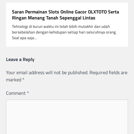
Saran Permainan Slots Online Gacor OLXTOTO Serta
Ringan Menang Tanah Sepenggal Lintas
Tehnologi di kurun waktu ini telah lebih mutakhir dan udah
bersebelahan dengan kehidupan setiap hari seluruhnya orang.
Soal apa saja…
Leave a Reply
Your email address will not be published.
Required fields are
marked
*
Comment
*