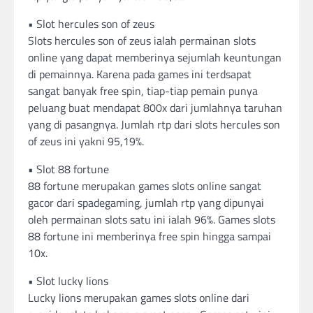
• Slot hercules son of zeus
Slots hercules son of zeus ialah permainan slots
online yang dapat memberinya sejumlah keuntungan
di pemainnya. Karena pada games ini terdsapat
sangat banyak free spin, tiap-tiap pemain punya
peluang buat mendapat 800x dari jumlahnya taruhan
yang di pasangnya. Jumlah rtp dari slots hercules son
of zeus ini yakni 95,19%.
• Slot 88 fortune
88 fortune merupakan games slots online sangat
gacor dari spadegaming, jumlah rtp yang dipunyai
oleh permainan slots satu ini ialah 96%. Games slots
88 fortune ini memberinya free spin hingga sampai
10x.
• Slot lucky lions
Lucky lions merupakan games slots online dari