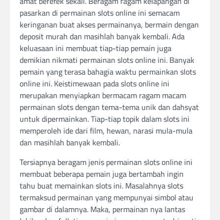
amat berefek sekali. Beragam ragam kelapangan di
pasarkan di permainan slots online ini semacam
keringanan buat akses permainanya, bermain dengan
deposit murah dan masihlah banyak kembali. Ada
keluasaan ini membuat tiap-tiap pemain juga
demikian nikmati permainan slots online ini. Banyak
pemain yang terasa bahagia waktu permainkan slots
online ini. Keistimewaan pada slots online ini
merupakan menyiapkan bermacam ragam macam
permainan slots dengan tema-tema unik dan dahsyat
untuk dipermainkan. Tiap-tiap topik dalam slots ini
memperoleh ide dari film, hewan, narasi mula-mula
dan masihlah banyak kembali.
Tersiapnya beragam jenis permainan slots online ini
membuat beberapa pemain juga bertambah ingin
tahu buat memainkan slots ini. Masalahnya slots
termaksud permainan yang mempunyai simbol atau
gambar di dalamnya. Maka, permainan nya lantas