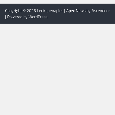
Copyright © 2026
Lecirquenaples
| Apex News by
Ascendoor
| Powered by
WordPress
.