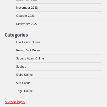
November 2023
October 2023
December 2022
Categories
Live Casino Online
Promo Slot Online
Sabung Ayam Online
Sbobet
Sicbo Online
Slot Gacor
Togel Online
olxtoto login