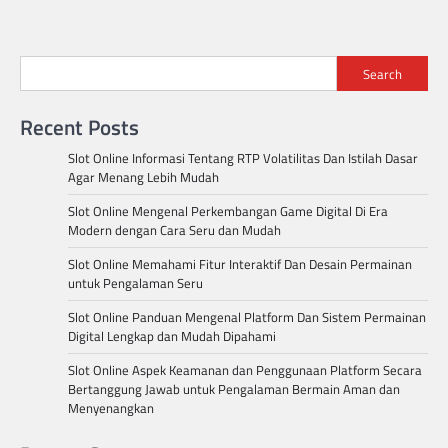
Search
Recent Posts
Slot Online Informasi Tentang RTP Volatilitas Dan Istilah Dasar
Agar Menang Lebih Mudah
Slot Online Mengenal Perkembangan Game Digital Di Era
Modern dengan Cara Seru dan Mudah
Slot Online Memahami Fitur Interaktif Dan Desain Permainan
untuk Pengalaman Seru
Slot Online Panduan Mengenal Platform Dan Sistem Permainan
Digital Lengkap dan Mudah Dipahami
Slot Online Aspek Keamanan dan Penggunaan Platform Secara
Bertanggung Jawab untuk Pengalaman Bermain Aman dan
Menyenangkan