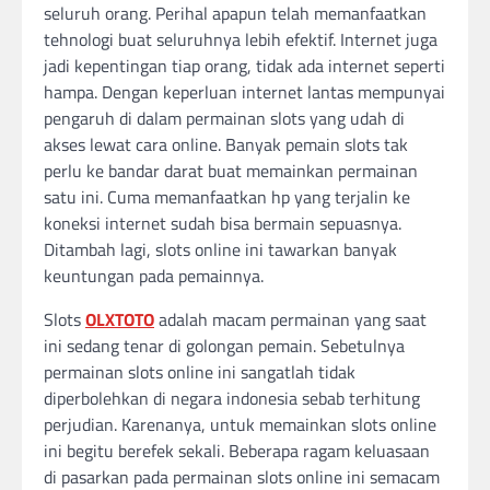
seluruh orang. Perihal apapun telah memanfaatkan
tehnologi buat seluruhnya lebih efektif. Internet juga
jadi kepentingan tiap orang, tidak ada internet seperti
hampa. Dengan keperluan internet lantas mempunyai
pengaruh di dalam permainan slots yang udah di
akses lewat cara online. Banyak pemain slots tak
perlu ke bandar darat buat memainkan permainan
satu ini. Cuma memanfaatkan hp yang terjalin ke
koneksi internet sudah bisa bermain sepuasnya.
Ditambah lagi, slots online ini tawarkan banyak
keuntungan pada pemainnya.
Slots
OLXTOTO
adalah macam permainan yang saat
ini sedang tenar di golongan pemain. Sebetulnya
permainan slots online ini sangatlah tidak
diperbolehkan di negara indonesia sebab terhitung
perjudian. Karenanya, untuk memainkan slots online
ini begitu berefek sekali. Beberapa ragam keluasaan
di pasarkan pada permainan slots online ini semacam