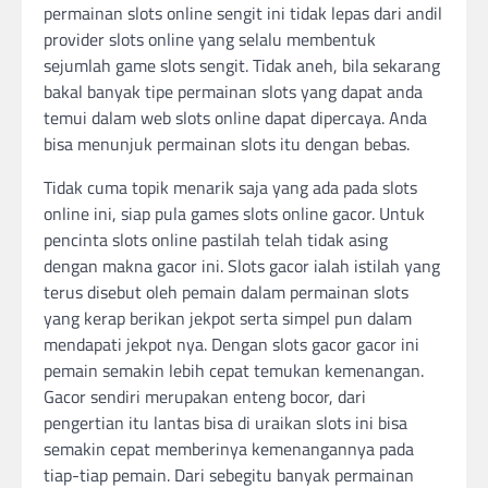
permainan slots online sengit ini tidak lepas dari andil
provider slots online yang selalu membentuk
sejumlah game slots sengit. Tidak aneh, bila sekarang
bakal banyak tipe permainan slots yang dapat anda
temui dalam web slots online dapat dipercaya. Anda
bisa menunjuk permainan slots itu dengan bebas.
Tidak cuma topik menarik saja yang ada pada slots
online ini, siap pula games slots online gacor. Untuk
pencinta slots online pastilah telah tidak asing
dengan makna gacor ini. Slots gacor ialah istilah yang
terus disebut oleh pemain dalam permainan slots
yang kerap berikan jekpot serta simpel pun dalam
mendapati jekpot nya. Dengan slots gacor gacor ini
pemain semakin lebih cepat temukan kemenangan.
Gacor sendiri merupakan enteng bocor, dari
pengertian itu lantas bisa di uraikan slots ini bisa
semakin cepat memberinya kemenangannya pada
tiap-tiap pemain. Dari sebegitu banyak permainan