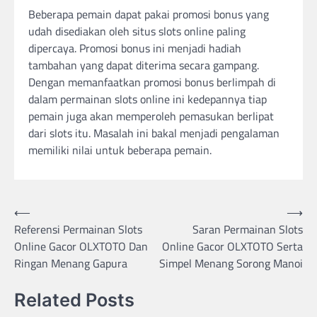
Beberapa pemain dapat pakai promosi bonus yang
udah disediakan oleh situs slots online paling
dipercaya. Promosi bonus ini menjadi hadiah
tambahan yang dapat diterima secara gampang.
Dengan memanfaatkan promosi bonus berlimpah di
dalam permainan slots online ini kedepannya tiap
pemain juga akan memperoleh pemasukan berlipat
dari slots itu. Masalah ini bakal menjadi pengalaman
memiliki nilai untuk beberapa pemain.
Post
⟵
⟶
Referensi Permainan Slots
Saran Permainan Slots
navigation
Online Gacor OLXTOTO Dan
Online Gacor OLXTOTO Serta
Ringan Menang Gapura
Simpel Menang Sorong Manoi
Related Posts