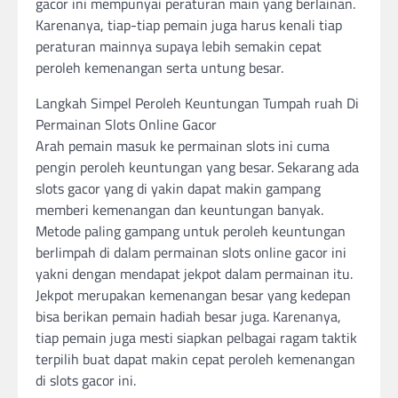
gacor ini mempunyai peraturan main yang berlainan.
Karenanya, tiap-tiap pemain juga harus kenali tiap
peraturan mainnya supaya lebih semakin cepat
peroleh kemenangan serta untung besar.
Langkah Simpel Peroleh Keuntungan Tumpah ruah Di
Permainan Slots Online Gacor
Arah pemain masuk ke permainan slots ini cuma
pengin peroleh keuntungan yang besar. Sekarang ada
slots gacor yang di yakin dapat makin gampang
memberi kemenangan dan keuntungan banyak.
Metode paling gampang untuk peroleh keuntungan
berlimpah di dalam permainan slots online gacor ini
yakni dengan mendapat jekpot dalam permainan itu.
Jekpot merupakan kemenangan besar yang kedepan
bisa berikan pemain hadiah besar juga. Karenanya,
tiap pemain juga mesti siapkan pelbagai ragam taktik
terpilih buat dapat makin cepat peroleh kemenangan
di slots gacor ini.