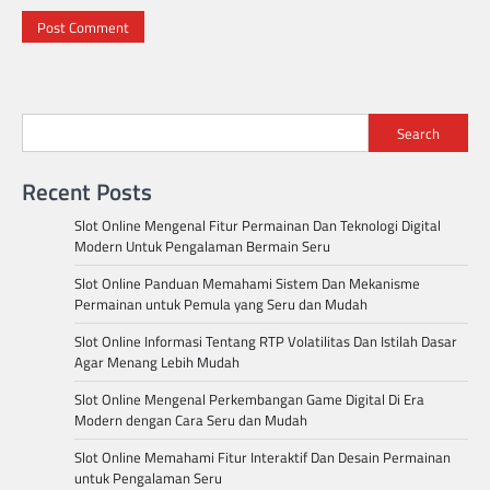
Search
Recent Posts
Slot Online Mengenal Fitur Permainan Dan Teknologi Digital
Modern Untuk Pengalaman Bermain Seru
Slot Online Panduan Memahami Sistem Dan Mekanisme
Permainan untuk Pemula yang Seru dan Mudah
Slot Online Informasi Tentang RTP Volatilitas Dan Istilah Dasar
Agar Menang Lebih Mudah
Slot Online Mengenal Perkembangan Game Digital Di Era
Modern dengan Cara Seru dan Mudah
Slot Online Memahami Fitur Interaktif Dan Desain Permainan
untuk Pengalaman Seru