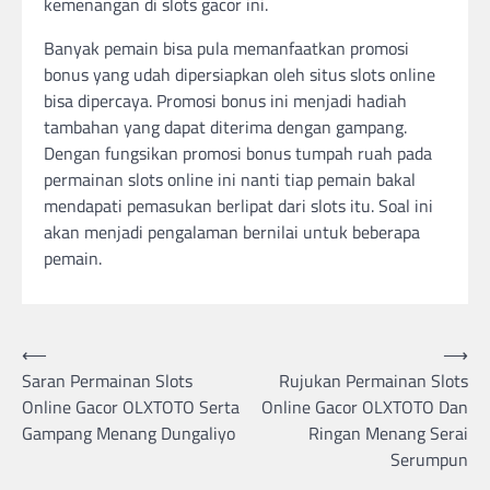
kemenangan di slots gacor ini.
Banyak pemain bisa pula memanfaatkan promosi
bonus yang udah dipersiapkan oleh situs slots online
bisa dipercaya. Promosi bonus ini menjadi hadiah
tambahan yang dapat diterima dengan gampang.
Dengan fungsikan promosi bonus tumpah ruah pada
permainan slots online ini nanti tiap pemain bakal
mendapati pemasukan berlipat dari slots itu. Soal ini
akan menjadi pengalaman bernilai untuk beberapa
pemain.
Post
⟵
⟶
Saran Permainan Slots
Rujukan Permainan Slots
navigation
Online Gacor OLXTOTO Serta
Online Gacor OLXTOTO Dan
Gampang Menang Dungaliyo
Ringan Menang Serai
Serumpun