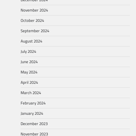
November 2024
October 2024
September 2024
August 2024
July 2024
June 2024
May 2024
April 2024
March 2024
February 2024
January 2024
December 2023
November 2023