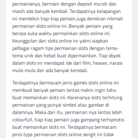
permainanya, bermain dengan deposit murah dan
masih ada banyak kembali. Terdapatnya kelapangan
ini membikin tiap-tiap pemain juga demikian nikmati
permainan slots online ini. Banyak pemain yang
berasa suka waktu permainkan slots online ini.
Keunggulan dari slots online ini yakni siapkan
pelbagai ragam tipe permainan slots dengan tema-
tema unik dan hebat buat dipermainkan. Tiap obyek
dalam slots ini mendapat ide dari film, hewan, narasi
mula-mula dan ada banyak kembali.
Terdapatnya bermacam jenis games slots online ini
membuat banyak pemain lantas makin ingin tahu
buat memainkan slots ini. Karenanya slots terhitung
permainan yang punyai simbol atau gambar di
dalamnya. Maka dari itu, permainan nya lantas lebih
colourfull, tiap-tiap pemain juga gampang terhipnotis
buat memainkan slots ini. Terdapatnya bermacam
jenis type permainan slots online sengit ini tidak