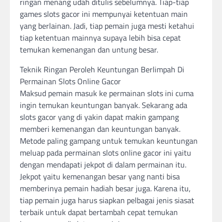
ringan menang udah ditulis sebelumnya. Tiap-tiap
games slots gacor ini mempunyai ketentuan main
yang berlainan. Jadi, tiap pemain juga mesti ketahui
tiap ketentuan mainnya supaya lebih bisa cepat
temukan kemenangan dan untung besar.
Teknik Ringan Peroleh Keuntungan Berlimpah Di
Permainan Slots Online Gacor
Maksud pemain masuk ke permainan slots ini cuma
ingin temukan keuntungan banyak. Sekarang ada
slots gacor yang di yakin dapat makin gampang
memberi kemenangan dan keuntungan banyak.
Metode paling gampang untuk temukan keuntungan
meluap pada permainan slots online gacor ini yaitu
dengan mendapati jekpot di dalam permainan itu.
Jekpot yaitu kemenangan besar yang nanti bisa
memberinya pemain hadiah besar juga. Karena itu,
tiap pemain juga harus siapkan pelbagai jenis siasat
terbaik untuk dapat bertambah cepat temukan