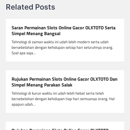
Related Posts
Saran Permainan Slots Online Gacor OLXTOTO Serta
Simpel Menang Bangsal
Tehnologi di zaman waktu ini udah lebih modern serta udah
bersebelahan dengan kehidupan setiap hari seluruhnya orang.
Soal apa saja…
Rujukan Permainan Slots Online Gacor OLXTOTO Dan
Simpel Menang Parakan Salak
Tehnologi di kurun waktu ini udah lebih hebat serta telah
bersebelahan dengan kehidupan tiap hari semuanya orang. Hal
apapun udah…