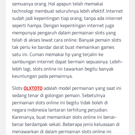
semuanya orang. Hal apapun telah memakai
technologi membuat seluruhnya lebih efektif. Internet
sudah jadi kepentingan tiap orang, tanpa ada internet
seperti hampa. Dengan kepentingan internet juga
mempunyai pengaruh dalam permainan slots yang
telah di akses lewat cara online. Banyak pemain slots
tak perlu ke bandar darat buat memainkan games
satu ini. Cuman memakai hp yang terjalin ke
sambungan internet dapat bermain sepuasnya. Lebih-
lebih lagi, slots online ini tawarkan begitu banyak
keuntungan pada pemainnya.
Slots
OLXTOTO
adalah model permainan yang saat ini
sedang tenar di golongan pemain. Sebetulnya
permainan slots online ini begitu tidak boleh di
negara indonesia lantaran terhitung perjudian.
Karenanya, buat memainkan slots online ini benar-
benar berdampak sekali. Beberapa jenis keluasaan di
menawarkan di dalam permainan slots online ini