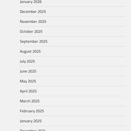
January 2026
December 2025
November 2025
October 2025
September 2025
August 2025
July 2025
June 2025
May 2025
April 2025
March 2025
February 2025
January 2025
December 2024