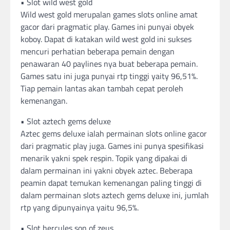
• Slot wild west gold
Wild west gold merupalan games slots online amat
gacor dari pragmatic play. Games ini punyai obyek
koboy. Dapat di katakan wild west gold ini sukses
mencuri perhatian beberapa pemain dengan
penawaran 40 paylines nya buat beberapa pemain.
Games satu ini juga punyai rtp tinggi yaity 96,51%.
Tiap pemain lantas akan tambah cepat peroleh
kemenangan.
• Slot aztech gems deluxe
Aztec gems deluxe ialah permainan slots online gacor
dari pragmatic play juga. Games ini punya spesifikasi
menarik yakni spek respin. Topik yang dipakai di
dalam permainan ini yakni obyek aztec. Beberapa
peamin dapat temukan kemenangan paling tinggi di
dalam permainan slots aztech gems deluxe ini, jumlah
rtp yang dipunyainya yaitu 96,5%.
• Slot hercules son of zeus