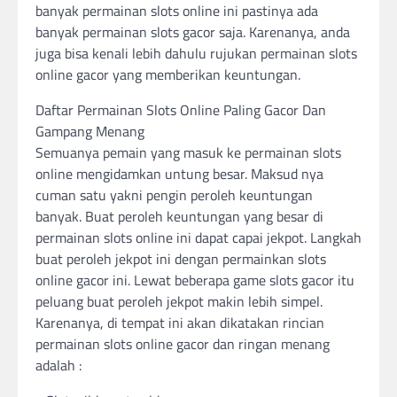
banyak permainan slots online ini pastinya ada
banyak permainan slots gacor saja. Karenanya, anda
juga bisa kenali lebih dahulu rujukan permainan slots
online gacor yang memberikan keuntungan.
Daftar Permainan Slots Online Paling Gacor Dan
Gampang Menang
Semuanya pemain yang masuk ke permainan slots
online mengidamkan untung besar. Maksud nya
cuman satu yakni pengin peroleh keuntungan
banyak. Buat peroleh keuntungan yang besar di
permainan slots online ini dapat capai jekpot. Langkah
buat peroleh jekpot ini dengan permainkan slots
online gacor ini. Lewat beberapa game slots gacor itu
peluang buat peroleh jekpot makin lebih simpel.
Karenanya, di tempat ini akan dikatakan rincian
permainan slots online gacor dan ringan menang
adalah :