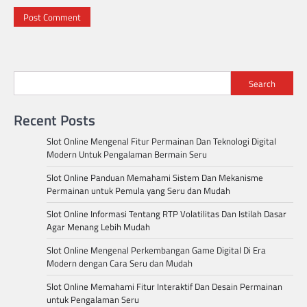
Search
Recent Posts
Slot Online Mengenal Fitur Permainan Dan Teknologi Digital
Modern Untuk Pengalaman Bermain Seru
Slot Online Panduan Memahami Sistem Dan Mekanisme
Permainan untuk Pemula yang Seru dan Mudah
Slot Online Informasi Tentang RTP Volatilitas Dan Istilah Dasar
Agar Menang Lebih Mudah
Slot Online Mengenal Perkembangan Game Digital Di Era
Modern dengan Cara Seru dan Mudah
Slot Online Memahami Fitur Interaktif Dan Desain Permainan
untuk Pengalaman Seru