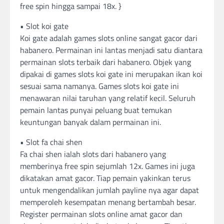
free spin hingga sampai 18x. }
• Slot koi gate
Koi gate adalah games slots online sangat gacor dari
habanero. Permainan ini lantas menjadi satu diantara
permainan slots terbaik dari habanero. Objek yang
dipakai di games slots koi gate ini merupakan ikan koi
sesuai sama namanya. Games slots koi gate ini
menawaran nilai taruhan yang relatif kecil. Seluruh
pemain lantas punyai peluang buat temukan
keuntungan banyak dalam permainan ini.
• Slot fa chai shen
Fa chai shen ialah slots dari habanero yang
memberinya free spin sejumlah 12x. Games ini juga
dikatakan amat gacor. Tiap pemain yakinkan terus
untuk mengendalikan jumlah payline nya agar dapat
memperoleh kesempatan menang bertambah besar.
Register permainan slots online amat gacor dan