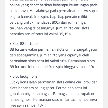
online yang dapat berikan beberapa keuntungan pada
pemainnya. Masalahnya pada permainan ini terdsapat
begitu banyak free spin, tiap-tiap pemain miliki
peluang untuk mendapat 800x dari jumlahnya
taruhan yang di pasangnya. Jumlah rtp dari slots
hercules son of zeus ini yakni 95,19%.
• Slot 88 fortune
88 fortune yakni permainan slots online sangat gacor
dari spadegaming, jumlah rtp yang dipunyai oleh
permainan slots satu ini yakni 96%. Permainan slots
88 fortune ini memberi free spin hingga sampai 10x.
• Slot lucky lions
Lucky lions ialah permainan slots online dari provider
slots habanero paling gacor. Permainan satu ini
gunakan obyek barongsai. Barongsai ini merupakan
lambang hoki. Permainan satu ini lantas memberinya
free spin sampai 18x. }