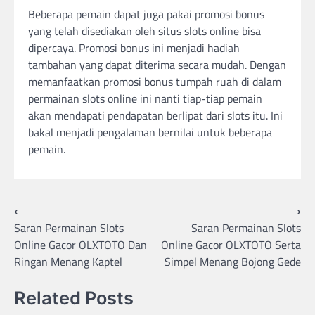
Beberapa pemain dapat juga pakai promosi bonus
yang telah disediakan oleh situs slots online bisa
dipercaya. Promosi bonus ini menjadi hadiah
tambahan yang dapat diterima secara mudah. Dengan
memanfaatkan promosi bonus tumpah ruah di dalam
permainan slots online ini nanti tiap-tiap pemain
akan mendapati pendapatan berlipat dari slots itu. Ini
bakal menjadi pengalaman bernilai untuk beberapa
pemain.
Post
⟵
⟶
Saran Permainan Slots
Saran Permainan Slots
navigation
Online Gacor OLXTOTO Dan
Online Gacor OLXTOTO Serta
Ringan Menang Kaptel
Simpel Menang Bojong Gede
Related Posts