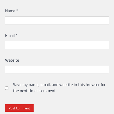
Name
*
Email
*
Website
Save my name, email, and website in this browser for
the next time I comment.