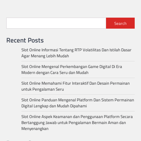
Search
Recent Posts
Slot Online Informasi Tentang RTP Volatilitas Dan Istilah Dasar
Agar Menang Lebih Mudah
Slot Online Mengenal Perkembangan Game Digital Di Era
Modern dengan Cara Seru dan Mudah
Slot Online Memahami Fitur Interaktif Dan Desain Permainan
untuk Pengalaman Seru
Slot Online Panduan Mengenal Platform Dan Sistem Permainan
Digital Lengkap dan Mudah Dipahami
Slot Online Aspek Keamanan dan Penggunaan Platform Secara
Bertanggung Jawab untuk Pengalaman Bermain Aman dan
Menyenangkan