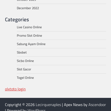
December 2022
Categories
Live Casino Online
Promo Slot Online
Sabung Ayam Online
Sbobet
Sicbo Online
Slot Gacor
Togel Online
olxtoto login
Copyright © 2026
Lecirquenaples
| Apex News by
Ascendoor
| Powered by
WordPress
.