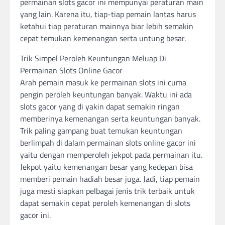
permainan slots gacor ini mempunyai peraturan main
yang lain. Karena itu, tiap-tiap pemain lantas harus
ketahui tiap peraturan mainnya biar lebih semakin
cepat temukan kemenangan serta untung besar.
Trik Simpel Peroleh Keuntungan Meluap Di
Permainan Slots Online Gacor
Arah pemain masuk ke permainan slots ini cuma
pengin peroleh keuntungan banyak. Waktu ini ada
slots gacor yang di yakin dapat semakin ringan
memberinya kemenangan serta keuntungan banyak.
Trik paling gampang buat temukan keuntungan
berlimpah di dalam permainan slots online gacor ini
yaitu dengan memperoleh jekpot pada permainan itu.
Jekpot yaitu kemenangan besar yang kedepan bisa
memberi pemain hadiah besar juga. Jadi, tiap pemain
juga mesti siapkan pelbagai jenis trik terbaik untuk
dapat semakin cepat peroleh kemenangan di slots
gacor ini.