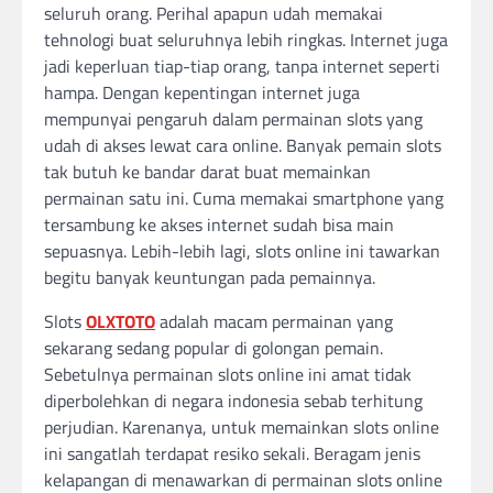
seluruh orang. Perihal apapun udah memakai
tehnologi buat seluruhnya lebih ringkas. Internet juga
jadi keperluan tiap-tiap orang, tanpa internet seperti
hampa. Dengan kepentingan internet juga
mempunyai pengaruh dalam permainan slots yang
udah di akses lewat cara online. Banyak pemain slots
tak butuh ke bandar darat buat memainkan
permainan satu ini. Cuma memakai smartphone yang
tersambung ke akses internet sudah bisa main
sepuasnya. Lebih-lebih lagi, slots online ini tawarkan
begitu banyak keuntungan pada pemainnya.
Slots
OLXTOTO
adalah macam permainan yang
sekarang sedang popular di golongan pemain.
Sebetulnya permainan slots online ini amat tidak
diperbolehkan di negara indonesia sebab terhitung
perjudian. Karenanya, untuk memainkan slots online
ini sangatlah terdapat resiko sekali. Beragam jenis
kelapangan di menawarkan di permainan slots online