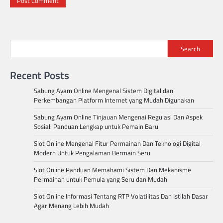
Search
Recent Posts
Sabung Ayam Online Mengenal Sistem Digital dan
Perkembangan Platform Internet yang Mudah Digunakan
Sabung Ayam Online Tinjauan Mengenai Regulasi Dan Aspek
Sosial: Panduan Lengkap untuk Pemain Baru
Slot Online Mengenal Fitur Permainan Dan Teknologi Digital
Modern Untuk Pengalaman Bermain Seru
Slot Online Panduan Memahami Sistem Dan Mekanisme
Permainan untuk Pemula yang Seru dan Mudah
Slot Online Informasi Tentang RTP Volatilitas Dan Istilah Dasar
Agar Menang Lebih Mudah