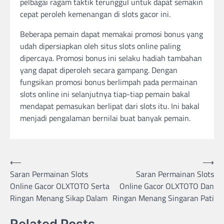
pelbagai ragam taktik terunggul untuk dapat semakin
cepat peroleh kemenangan di slots gacor ini.
Beberapa pemain dapat memakai promosi bonus yang
udah dipersiapkan oleh situs slots online paling
dipercaya. Promosi bonus ini selaku hadiah tambahan
yang dapat diperoleh secara gampang. Dengan
fungsikan promosi bonus berlimpah pada permainan
slots online ini selanjutnya tiap-tiap pemain bakal
mendapat pemasukan berlipat dari slots itu. Ini bakal
menjadi pengalaman bernilai buat banyak pemain.
Post
⟵
⟶
Saran Permainan Slots
Saran Permainan Slots
navigation
Online Gacor OLXTOTO Serta
Online Gacor OLXTOTO Dan
Ringan Menang Sikap Dalam
Ringan Menang Singaran Pati
Related Posts