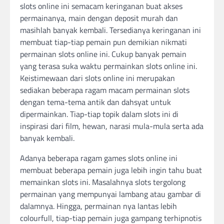
slots online ini semacam keringanan buat akses
permainanya, main dengan deposit murah dan
masihlah banyak kembali. Tersedianya keringanan ini
membuat tiap-tiap pemain pun demikian nikmati
permainan slots online ini. Cukup banyak pemain
yang terasa suka waktu permainkan slots online ini.
Keistimewaan dari slots online ini merupakan
sediakan beberapa ragam macam permainan slots
dengan tema-tema antik dan dahsyat untuk
dipermainkan. Tiap-tiap topik dalam slots ini di
inspirasi dari film, hewan, narasi mula-mula serta ada
banyak kembali.
Adanya beberapa ragam games slots online ini
membuat beberapa pemain juga lebih ingin tahu buat
memainkan slots ini. Masalahnya slots tergolong
permainan yang mempunyai lambang atau gambar di
dalamnya. Hingga, permainan nya lantas lebih
colourfull, tiap-tiap pemain juga gampang terhipnotis