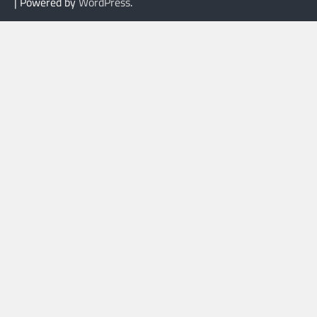
| Powered by
WordPress
.