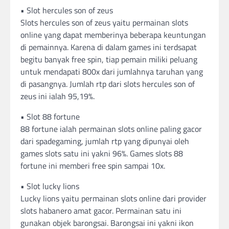
• Slot hercules son of zeus
Slots hercules son of zeus yaitu permainan slots
online yang dapat memberinya beberapa keuntungan
di pemainnya. Karena di dalam games ini terdsapat
begitu banyak free spin, tiap pemain miliki peluang
untuk mendapati 800x dari jumlahnya taruhan yang
di pasangnya. Jumlah rtp dari slots hercules son of
zeus ini ialah 95,19%.
• Slot 88 fortune
88 fortune ialah permainan slots online paling gacor
dari spadegaming, jumlah rtp yang dipunyai oleh
games slots satu ini yakni 96%. Games slots 88
fortune ini memberi free spin sampai 10x.
• Slot lucky lions
Lucky lions yaitu permainan slots online dari provider
slots habanero amat gacor. Permainan satu ini
gunakan objek barongsai. Barongsai ini yakni ikon