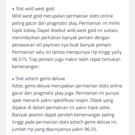
• Slot wild west gold
Wild west gold merupalan permainan slots online
paling gacor dari pragmatic play. Permainan ini miliki
topik koboy. Dapat disebut wild west gold ini sukses
menimbulkan perhatian banyak pemain dengan
penawaran 40 paylines nya buat banyak pemain.
Permainan satu ini lantas mempunyai rtp tinggi yaity
96,51%. Tiap pemain juga makin lebih cepat temukan
kemenangan.
• Slot aztech gems deluxe
Aztec gems deluxe merupakan permainan slots online
gacor dari pragmatic play juga. Permainan ini punyai
spek menarik yakni spesifikasi respin. Objek yang
dipakai di dalam permainan ini yakni topik aztec.
Banyak peamin dapat peroleh kemenangan paling
tinggi pada permainan slots aztech gems deluxe ini,
jumlah rtp yang dipunyainya yakni 96,5%.