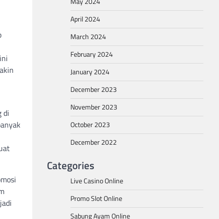
May 2024
April 2024
p
March 2024
February 2024
ini
makin
January 2024
December 2023
November 2023
 di
banyak
October 2023
December 2022
uat
Categories
omosi
Live Casino Online
am
Promo Slot Online
jadi
Sabung Ayam Online