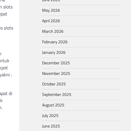
n slots
May 2026
epat
April 2026
s slots
March 2026
February 2026
January 2026
h
untuk
December 2025
kpot
November 2025
akni :
October 2025
apat di
September 2025
ak
August 2025
n.
July 2025
k
June 2025