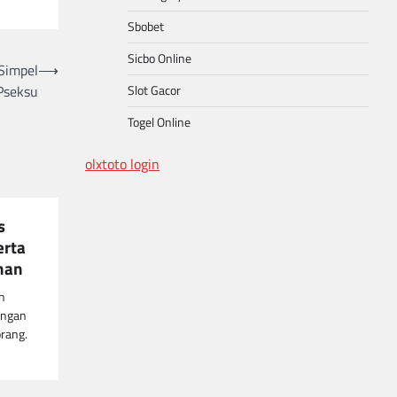
Sbobet
Sicbo Online
Simpel
⟶
Pseksu
Slot Gacor
Togel Online
olxtoto login
s
erta
han
ih
engan
orang.