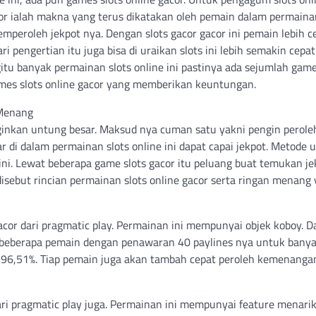
acor ialah makna yang terus dikatakan oleh pemain dalam permaina
peroleh jekpot nya. Dengan slots gacor gacor ini pemain lebih c
 pengertian itu juga bisa di uraikan slots ini lebih semakin cepat
u banyak permainan slots online ini pastinya ada sejumlah game
 games slots online gacor yang memberikan keuntungan.
 Menang
ginkan untung besar. Maksud nya cuman satu yakni pengin perole
di dalam permainan slots online ini dapat capai jekpot. Metode 
ini. Lewat beberapa game slots gacor itu peluang buat temukan je
disebut rincian permainan slots online gacor serta ringan menang y
acor dari pragmatic play. Permainan ini mempunyai objek koboy. D
n beberapa pemain dengan penawaran 40 paylines nya untuk bany
y 96,51%. Tiap pemain juga akan tambah cepat peroleh kemenanga
ri pragmatic play juga. Permainan ini mempunyai feature menari