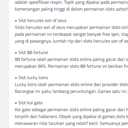
adalah spesifikasi respin. Topik yang dipakai pada perma
kemenangan paling tinggi di dalam permainan slots aztec
• Slot hercules son of zeus
Slots hercules son of zeus merupakan permainan slots o
pada permainan ini terdsapat sangat banyak free spin, ti
yang di pasangnya. Jumlah rtp dari slots hercules son of ze
• Slot 88 fortune
88 fortune ialah permainan slots online paling gacor dari
merupakan 96%. Permainan slots 88 fortune ini berikan fr
• Slot lucky lions
Lucky lions ialah permainan slots online dari provider slo
Barongsai ini yaitu lambang peruntungan. Games satu ini 
• Slot koi gate
Koi gate sebagai permainan slots online paling gacor dari
terpilih dari habanero. Obyek yang dipakai di games slots k
menawaran nilai taruhan yang relatif kecil. Semuanya p