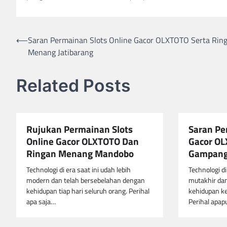
Post
⟵
Saran Permainan Slots Online Gacor OLXTOTO Serta Rin
Menang Jatibarang
navigation
Related Posts
Rujukan Permainan Slots
Saran Pe
Online Gacor OLXTOTO Dan
Gacor OL
Ringan Menang Mandobo
Gampang 
Technologi di era saat ini udah lebih
Technologi d
modern dan telah bersebelahan dengan
mutakhir da
kehidupan tiap hari seluruh orang. Perihal
kehidupan ke
apa saja…
Perihal apa