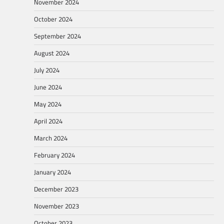
November 2024
October 2024
September 2024
August 2024
July 2024
June 2024
May 2024
April 2024
March 2024
February 2024
January 2024
December 2023
November 2023
October 2023