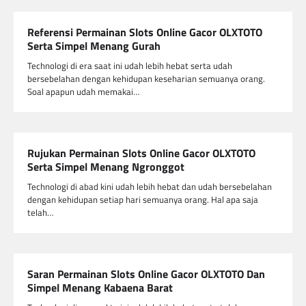
Referensi Permainan Slots Online Gacor OLXTOTO
Serta Simpel Menang Gurah
Technologi di era saat ini udah lebih hebat serta udah
bersebelahan dengan kehidupan keseharian semuanya orang.
Soal apapun udah memakai…
Rujukan Permainan Slots Online Gacor OLXTOTO
Serta Simpel Menang Ngronggot
Technologi di abad kini udah lebih hebat dan udah bersebelahan
dengan kehidupan setiap hari semuanya orang. Hal apa saja
telah…
Saran Permainan Slots Online Gacor OLXTOTO Dan
Simpel Menang Kabaena Barat