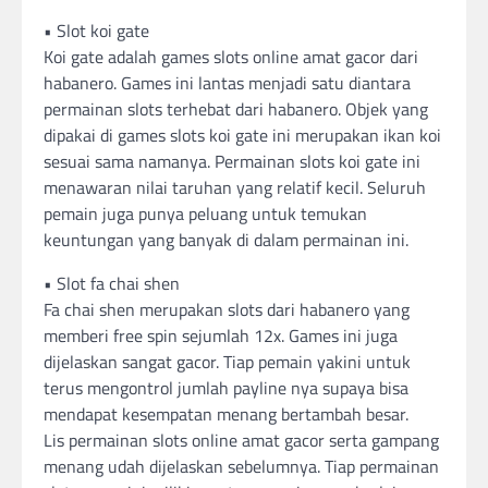
• Slot koi gate
Koi gate adalah games slots online amat gacor dari
habanero. Games ini lantas menjadi satu diantara
permainan slots terhebat dari habanero. Objek yang
dipakai di games slots koi gate ini merupakan ikan koi
sesuai sama namanya. Permainan slots koi gate ini
menawaran nilai taruhan yang relatif kecil. Seluruh
pemain juga punya peluang untuk temukan
keuntungan yang banyak di dalam permainan ini.
• Slot fa chai shen
Fa chai shen merupakan slots dari habanero yang
memberi free spin sejumlah 12x. Games ini juga
dijelaskan sangat gacor. Tiap pemain yakini untuk
terus mengontrol jumlah payline nya supaya bisa
mendapat kesempatan menang bertambah besar.
Lis permainan slots online amat gacor serta gampang
menang udah dijelaskan sebelumnya. Tiap permainan