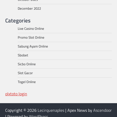
December 2022
Categories
Live Casino Online
Promo Slot Online
Sabung Ayam Online
Sbobet
Sicbo Online
Slot Gacor
Togel Online
olxtoto login
Copyright © 2026
Lecirquenaples
| Apex News by
Ascendoor
| Powered by
WordPress
.