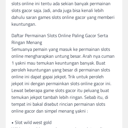
slots online ini tentu ada sekian banyak permainan
slots gacor saja. Jadi, anda juga bisa kenali lebih
dahulu saran games slots online gacor yang memberi
keuntungan.
Daftar Permainan Slots Online Paling Gacor Serta
Ringan Menang
Semuanya pemain yang masuk ke permainan slots
online mengharapkan untung besar. Arah nya cuman
1 yakni mau temukan keuntungan banyak. Buat
peroleh keuntungan yang besar di permainan slots
online ini dapat gapai jekpot. Trik untuk peroleh
jekpot ini dengan permainkan slots online gacor ini.
Lewat beberapa game slots gacor itu peluang buat
temukan jekpot tambah lebih ringan. Sebab itu, di
tempat ini bakal disebut rincian permainan slots
online gacor dan simpel menang yakni :
• Slot wild west gold