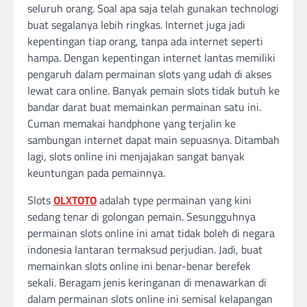
seluruh orang. Soal apa saja telah gunakan technologi
buat segalanya lebih ringkas. Internet juga jadi
kepentingan tiap orang, tanpa ada internet seperti
hampa. Dengan kepentingan internet lantas memiliki
pengaruh dalam permainan slots yang udah di akses
lewat cara online. Banyak pemain slots tidak butuh ke
bandar darat buat memainkan permainan satu ini.
Cuman memakai handphone yang terjalin ke
sambungan internet dapat main sepuasnya. Ditambah
lagi, slots online ini menjajakan sangat banyak
keuntungan pada pemainnya.
Slots
OLXTOTO
adalah type permainan yang kini
sedang tenar di golongan pemain. Sesungguhnya
permainan slots online ini amat tidak boleh di negara
indonesia lantaran termaksud perjudian. Jadi, buat
memainkan slots online ini benar-benar berefek
sekali. Beragam jenis keringanan di menawarkan di
dalam permainan slots online ini semisal kelapangan