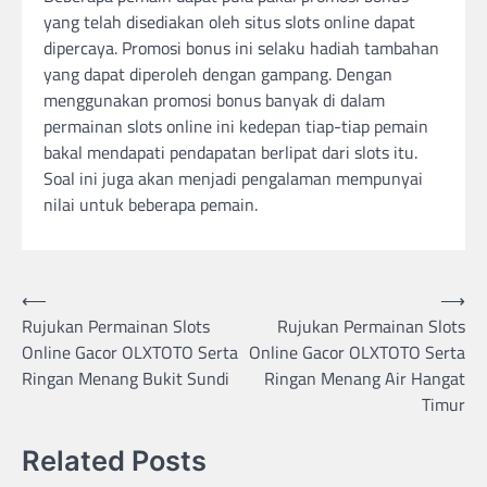
yang telah disediakan oleh situs slots online dapat
dipercaya. Promosi bonus ini selaku hadiah tambahan
yang dapat diperoleh dengan gampang. Dengan
menggunakan promosi bonus banyak di dalam
permainan slots online ini kedepan tiap-tiap pemain
bakal mendapati pendapatan berlipat dari slots itu.
Soal ini juga akan menjadi pengalaman mempunyai
nilai untuk beberapa pemain.
Post
⟵
⟶
Rujukan Permainan Slots
Rujukan Permainan Slots
navigation
Online Gacor OLXTOTO Serta
Online Gacor OLXTOTO Serta
Ringan Menang Bukit Sundi
Ringan Menang Air Hangat
Timur
Related Posts