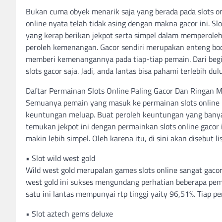
Bukan cuma obyek menarik saja yang berada pada slots onli
online nyata telah tidak asing dengan makna gacor ini. Slo
yang kerap berikan jekpot serta simpel dalam memperoleh
peroleh kemenangan. Gacor sendiri merupakan enteng bocor, 
memberi kemenangannya pada tiap-tiap pemain. Dari begit
slots gacor saja. Jadi, anda lantas bisa pahami terlebih 
Daftar Permainan Slots Online Paling Gacor Dan Ringan 
Semuanya pemain yang masuk ke permainan slots online
keuntungan meluap. Buat peroleh keuntungan yang banyak 
temukan jekpot ini dengan permainkan slots online gacor 
makin lebih simpel. Oleh karena itu, di sini akan disebut l
• Slot wild west gold
Wild west gold merupalan games slots online sangat gacor 
west gold ini sukses mengundang perhatian beberapa pe
satu ini lantas mempunyai rtp tinggi yaity 96,51%. Tiap 
• Slot aztech gems deluxe