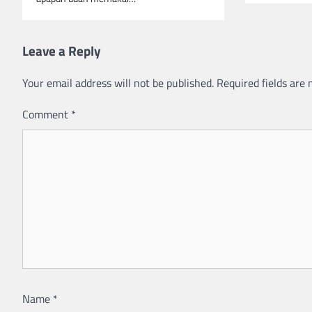
Leave a Reply
Your email address will not be published.
Required fields are
Comment
*
Name
*