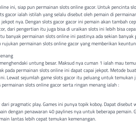
ne ini, siap pun permainan slots online gacor. Untuk pencinta sl
ts gacor ialah istilah yang selalu disebut oleh pemain di permainan
 jekpot nya. Dengan slots gacor gacor ini pemain akan tambah cep
dari pengertian itu juga bisa di uraikan slots ini lebih bisa cepa
u banyak permainan slots online ini pastinya ada sekian banyak
dulu rujukan permainan slots online gacor yang memberikan keuntu
Menang
 menghendaki untung besar. Maksud nya cuman 1 ialah mau tem
pada permainan slots online ini dapat capai jekpot. Metode bua
ini. Lewat sejumlah game slots gacor itu peluang untuk temukan 
is permainan slots online gacor serta ringan menang ialah :
dari pragmatic play. Games ini punya topik koboy. Dapat disebut w
main dengan penawaran 40 paylines nya untuk beberapa pemain.
pemain lantas lebih cepat temukan kemenangan.