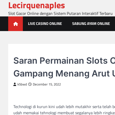
Lecirquenaples
Skip
to
Slot Gacor Online dengan Sistem Putaran Interaktif Terbaru
content
LIVE CASINO ONLINE
SABUNG AYAM ONLINE
SLOT GACOR
Saran Permainan Slots 
Gampang Menang Arut 
k5bwd
December 15, 2022
Technologi di kurun kini udah lebih mutakhir serta telah
udah memakai tehnologi membuat segalanya lebih ringkas. 