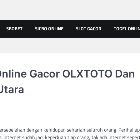
SBOBET
SICBO ONLINE
SLOT GACOR
TOGEL ONLI
Online Gacor OLXTOTO Dan
Utara
 bersebelahan dengan kehidupan seharian seluruh orang. Perihal a
Internet sudah jadi keperluan tiap orang, tak ada internet sepert