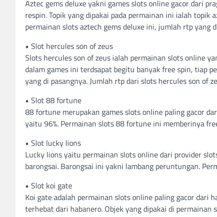
Aztec gems deluxe yakni games slots online gacor dari pra
respin. Topik yang dipakai pada permainan ini ialah topi
permainan slots aztech gems deluxe ini, jumlah rtp yang 
• Slot hercules son of zeus
Slots hercules son of zeus ialah permainan slots online
dalam games ini terdsapat begitu banyak free spin, tia
yang di pasangnya. Jumlah rtp dari slots hercules son of 
• Slot 88 fortune
88 fortune merupakan games slots online paling gacor dar
yaitu 96%. Permainan slots 88 fortune ini memberinya fre
• Slot lucky lions
Lucky lions yaitu permainan slots online dari provider sl
barongsai. Barongsai ini yakni lambang peruntungan. Perma
• Slot koi gate
Koi gate adalah permainan slots online paling gacor dari 
terhebat dari habanero. Objek yang dipakai di permainan s