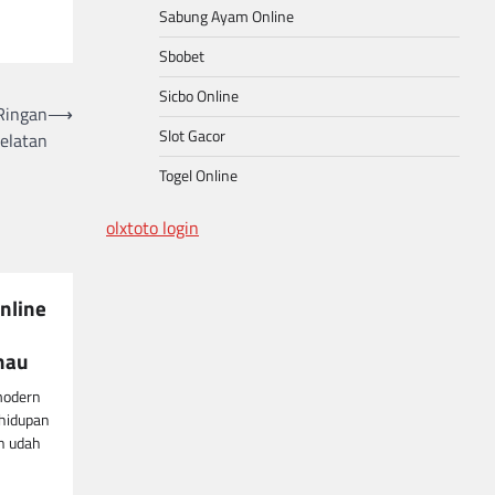
Sabung Ayam Online
Sbobet
Sicbo Online
Ringan
⟶
Slot Gacor
elatan
Togel Online
olxtoto login
nline
hau
 modern
ehidupan
un udah