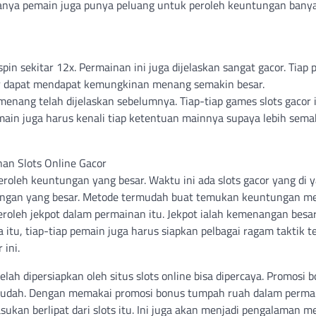
muanya pemain juga punya peluang untuk peroleh keuntungan banya
pin sekitar 12x. Permainan ini juga dijelaskan sangat gacor. Tiap
ar dapat mendapat kemungkinan menang semakin besar.
menang telah dijelaskan sebelumnya. Tiap-tiap games slots gacor 
emain juga harus kenali tiap ketentuan mainnya supaya lebih sema
an Slots Online Gacor
roleh keuntungan yang besar. Waktu ini ada slots gacor yang di y
ungan yang besar. Metode termudah buat temukan keuntungan m
eroleh jekpot dalam permainan itu. Jekpot ialah kemenangan besa
itu, tiap-tiap pemain juga harus siapkan pelbagai ragam taktik t
 ini.
h dipersiapkan oleh situs slots online bisa dipercaya. Promosi 
 mudah. Dengan memakai promosi bonus tumpah ruah dalam perma
ukan berlipat dari slots itu. Ini juga akan menjadi pengalaman me