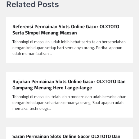
Related Posts
Referensi Permainan Slots Online Gacor OLXTOTO
Serta Simpel Menang Maesan
Tehnologi di masa kini udah lebih hebat serta telah bersebelahan
dengan kehidupan setiap hari semuanya orang. Perihal apapun
udah memanfaatkan…
Rujukan Permainan Slots Online Gacor OLXTOTO Dan
Gampang Menang Hero Lange-lange
Tehnologi di masa kini telah lebih modern dan udah bersebelahan
dengan kehidupan seharian semuanya orang. Soal apapun udah
memakai technologi…
Saran Permainan Slots Online Gacor OLXTOTO Dan