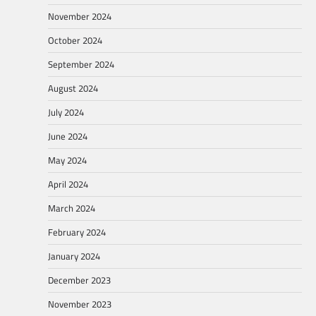
November 2024
October 2024
September 2024
August 2024
July 2024
June 2024
May 2024
April 2024
March 2024
February 2024
January 2024
December 2023
November 2023