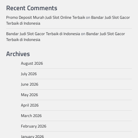
Recent Comments
Promo Deposit Murah Judi Slot Online Terbaik
on
Bandar Judi Slot Gacor
Terbaik di Indonesia
Bandar Judi Slot Gacor Terbaik di Indonesia
on
Bandar Judi Slot Gacor
Terbaik di Indonesia
Archives
August 2026
July 2026
June 2026
May 2026
April 2026
March 2026
February 2026
January 2026