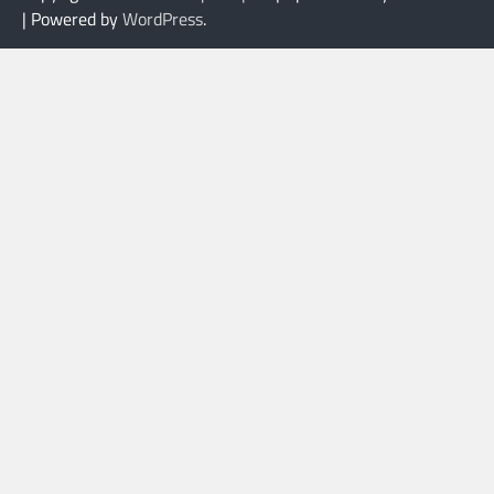
| Powered by
WordPress
.