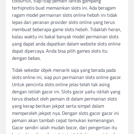
colourfull, tiap-tiap pemain lantas gampang
terhipnotis buat memainkan slots ini. Ada beragam
ragam model permainan slots online heboh ini tidak
lepas dari peranan provider slots online yang terus
membuat beberapa game slots heboh. Tidaklah heran,
kalau waktu ini bakal banyak model permainan slots
yang dapat anda dapatkan dalam website slots online
dapat dipercaya. Anda bisa pilih games slots itu
dengan bebas.
Tidak sekedar objek menarik saja yang berada pada
slots online ini, siap pun permainan slots online gacor.
Untuk pencinta slots online jelas telah tak asing
dengan istilah gacor ini. Slots gacor yaitu istilah yang
terus disebut oleh pemain di dalam permainan slots
yang kerap berikan jekpot serta simpel dalam
memperoleh jekpot nya. Dengan slots gacor gacor ini
pemain akan tambah cepat temukan kemenangan.
Gacor sendiri ialah mudah bocor, dari pengertian itu