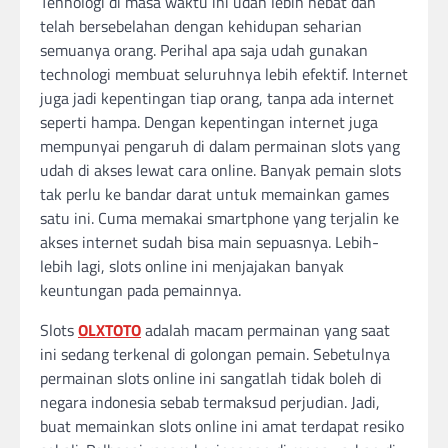
Tehnologi di masa waktu ini udah lebih hebat dan
telah bersebelahan dengan kehidupan seharian
semuanya orang. Perihal apa saja udah gunakan
technologi membuat seluruhnya lebih efektif. Internet
juga jadi kepentingan tiap orang, tanpa ada internet
seperti hampa. Dengan kepentingan internet juga
mempunyai pengaruh di dalam permainan slots yang
udah di akses lewat cara online. Banyak pemain slots
tak perlu ke bandar darat untuk memainkan games
satu ini. Cuma memakai smartphone yang terjalin ke
akses internet sudah bisa main sepuasnya. Lebih-
lebih lagi, slots online ini menjajakan banyak
keuntungan pada pemainnya.
Slots
OLXTOTO
adalah macam permainan yang saat
ini sedang terkenal di golongan pemain. Sebetulnya
permainan slots online ini sangatlah tidak boleh di
negara indonesia sebab termaksud perjudian. Jadi,
buat memainkan slots online ini amat terdapat resiko