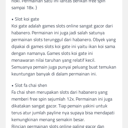
hoki. Permainan satu ini lantas berikan free spin
sampai 18x. }
• Slot koi gate
Koi gate adalah games slots online sangat gacor dari
habanero. Permainan ini juga jadi salah satunya
permainan slots terunggul dari habanero. Obyek yang
dipakai di games slots koi gate ini yaitu ikan koi sama
dengan namanya. Games slots koi gate ini
menawaran nilai taruhan yang relatif kecil.
Semuanya pemain juga punyai peluang buat temukan
keuntungan banyak di dalam permainan ini.
• Slot fa chai shen
Fa chai shen merupakan slots dari habanero yang
memberi free spin sejumlah 12x. Permainan ini juga
dikatakan sangat gacor. Tiap pemain yakini untuk
terus atur jumlah payline nya supaya bisa mendapati
kemungkinan menang semakin besar.
Rincian permainan slots online paling gacor dan