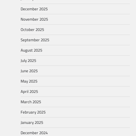
December 2025
November 2025
October 2025
September 2025
August 2025
July 2025
June 2025
May 2025
April 2025
March 2025
February 2025
January 2025
December 2024