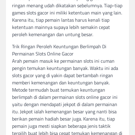
ringan menang udah dikatakan sebelumnya. Tiap-tiap
games slots gacor ini miliki ketentuan main yang lain.
Karena itu, tiap pemain lantas harus kenali tiap
ketentuan mainnya supaya lebih semakin cepat
peroleh kemenangan dan untung besar.
Trik Ringan Peroleh Keuntungan Berlimpah Di
Permainan Slots Online Gacor
Arah pemain masuk ke permainan slots ini cuman
pengin temukan keuntungan banyak. Waktu ini ada
slots gacor yang di yakin dapat bertambah ringan
memberi kemenangan dan keuntungan banyak.
Metode termudah buat temukan keuntungan
berlimpah di dalam permainan slots online gacor ini
yaitu dengan mendapati jekpot di dalam permainan
itu. Jekpot ialah kemenangan besar yang nanti bisa
berikan pemain hadiah besar juga. Karena itu, tiap
pemain juga mesti siapkan beberapa jenis taktik
terpilih buat lebih bisa cepat temukan kemenangan di