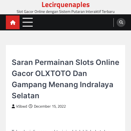
Lecirquenaples
Skip
to
Slot Gacor Online dengan Sistem Putaran Interaktif Terbaru
content
SLOT GACOR
Saran Permainan Slots Online
Gacor OLXTOTO Dan
Gampang Menang Indralaya
Selatan
k5bwd
December 15, 2022