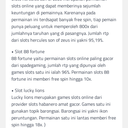
slots online yang dapat memberinya sejumlah
keuntungan di pemainnya. Karenanya pada
permainan ini terdsapat banyak free spin, tiap pemain
punya peluang untuk memperoleh 800x dari
jumlahnya taruhan yang di pasangnya. Jumlah rtp
dari slots hercules son of zeus ini yakni 95,19%.
• Slot 88 fortune
88 fortune yaitu permainan slots online paling gacor
dari spadegaming, jumlah rtp yang dipunyai oleh
games slots satu ini ialah 96%. Permainan slots 88
fortune ini memberi free spin hingga 10x.
• Slot lucky lions
Lucky lions merupakan games slots online dari
provider slots habanero amat gacor. Games satu ini
gunakan topik barongsai. Barongsai ini yakni ikon
peruntungan. Permainan satu ini lantas memberi free
spin hingga 18x. }