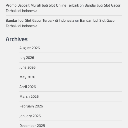
Promo Deposit Murah Judi Slot Online Terbaik
on
Bandar Judi Slot Gacor
Terbaik di Indonesia
Bandar Judi Slot Gacor Terbaik di Indonesia
on
Bandar Judi Slot Gacor
Terbaik di Indonesia
Archives
August 2026
July 2026
June 2026
May 2026
April 2026
March 2026
February 2026
January 2026
December 2025