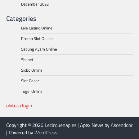
December 2022
Categories
Live Casino Online
Promo Slot Online
Sabung Ayam Online
Sbobet
Sicbo Online
Slot Gacor
Togel Online
olxtoto login
Copyright © 2026
Lecirquenaples
| Apex News by
Ascendoor
| Powered by
WordPress
.