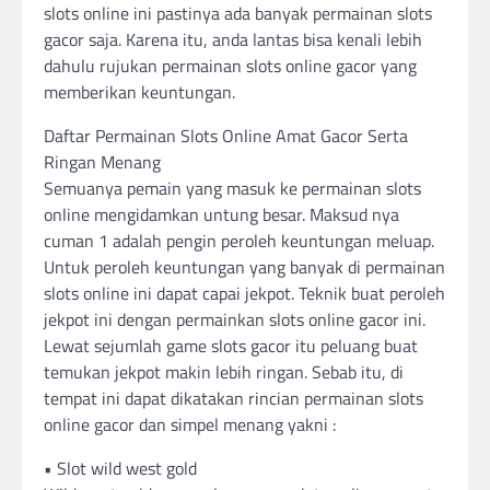
slots online ini pastinya ada banyak permainan slots
gacor saja. Karena itu, anda lantas bisa kenali lebih
dahulu rujukan permainan slots online gacor yang
memberikan keuntungan.
Daftar Permainan Slots Online Amat Gacor Serta
Ringan Menang
Semuanya pemain yang masuk ke permainan slots
online mengidamkan untung besar. Maksud nya
cuman 1 adalah pengin peroleh keuntungan meluap.
Untuk peroleh keuntungan yang banyak di permainan
slots online ini dapat capai jekpot. Teknik buat peroleh
jekpot ini dengan permainkan slots online gacor ini.
Lewat sejumlah game slots gacor itu peluang buat
temukan jekpot makin lebih ringan. Sebab itu, di
tempat ini dapat dikatakan rincian permainan slots
online gacor dan simpel menang yakni :
• Slot wild west gold