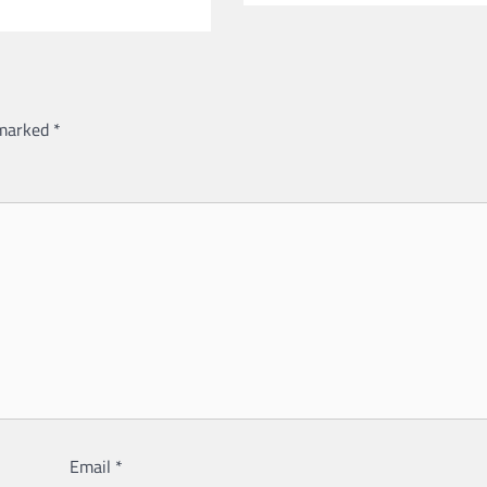
 marked
*
Email
*