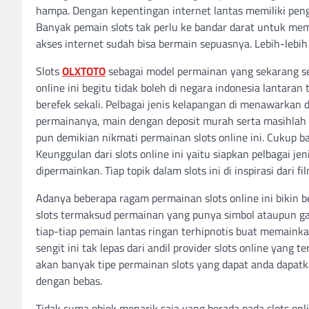
hampa. Dengan kepentingan internet lantas memiliki peng
Banyak pemain slots tak perlu ke bandar darat untuk mem
akses internet sudah bisa bermain sepuasnya. Lebih-lebih
Slots
OLXTOTO
sebagai model permainan yang sekarang s
online ini begitu tidak boleh di negara indonesia lantaran
berefek sekali. Pelbagai jenis kelapangan di menawarkan 
permainanya, main dengan deposit murah serta masihlah 
pun demikian nikmati permainan slots online ini. Cukup b
Keunggulan dari slots online ini yaitu siapkan pelbagai 
dipermainkan. Tiap topik dalam slots ini di inspirasi dari
Adanya beberapa ragam permainan slots online ini bikin b
slots termaksud permainan yang punya simbol ataupun gamb
tiap-tiap pemain lantas ringan terhipnotis buat memaink
sengit ini tak lepas dari andil provider slots online yang
akan banyak tipe permainan slots yang dapat anda dapatkan
dengan bebas.
Tidak cuma objek menarik saja yang berada pada slots onli