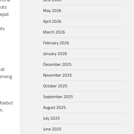
lots
May 2026
cepat
April 2026
ots
March 2026
February 2026
January 2026
December 2025
uat
November 2025
menang
October 2025
September 2025
disebut
August 2025
n.
July 2025
June 2025