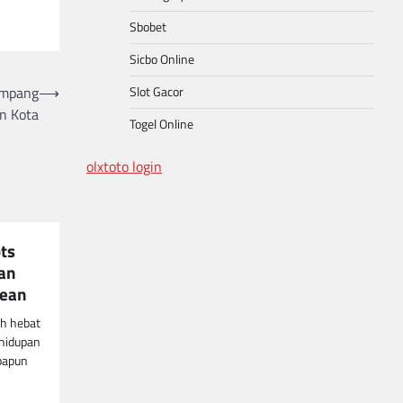
Sbobet
Sicbo Online
ampang
⟶
Slot Gacor
n Kota
Togel Online
olxtoto login
ts
an
Mean
ih hebat
ehidupan
apapun