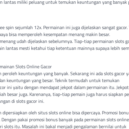
ain lantas miliki peluang untuk temukan keuntungan yang banyak
ee spin sejumlah 12x. Permainan ini juga dijelaskan sangat gacor. 
supaya bisa memperoleh kesempatan menang makin besar.
 menang udah dijelaskan sebelumnya. Tiap-tiap permainan slots ga
main lantas mesti ketahui tiap ketentuan mainnya supaya lebih se
mainan Slots Online Gacor
peroleh keuntungan yang banyak. Sekarang ini ada slots gacor y
an keuntungan yang besar. Teknik termudah untuk temukan
or ini yaitu dengan mendapat jekpot dalam permainan itu. Jekpot
h besar juga. Karenanya, tiap-tiap pemain juga harus siapkan pe
gan di slots gacor ini.
dipersiapkan oleh situs slots online bisa dipercaya. Promosi bonus
 Dengan pakai promosi bonus banyak pada permainan slots online 
i slots itu. Masalah ini bakal menjadi pengalaman bernilai untuk