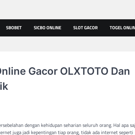
SBOBET
SICBO ONLINE
SLOT GACOR
TOGEL ONLI
Online Gacor OLXTOTO Dan
ik
bersebelahan dengan kehidupan seharian seluruh orang. Hal apa sa
ernet juga jadi kepentingan tiap orang, tidak ada internet seperti