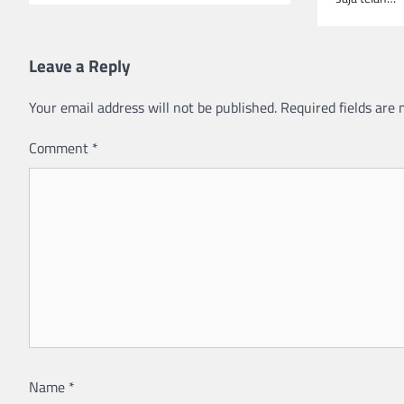
Leave a Reply
Your email address will not be published.
Required fields are
Comment
*
Name
*