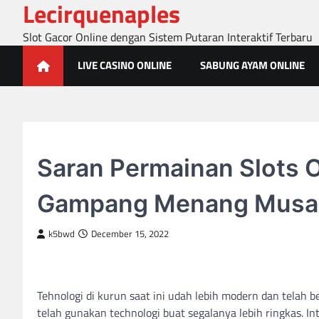
Lecirquenaples
Skip
to
Slot Gacor Online dengan Sistem Putaran Interaktif Terbaru
content
LIVE CASINO ONLINE
SABUNG AYAM ONLINE
SLOT GACOR
Saran Permainan Slots 
Gampang Menang Musa
k5bwd
December 15, 2022
Tehnologi di kurun saat ini udah lebih modern dan telah 
telah gunakan technologi buat segalanya lebih ringkas. Int