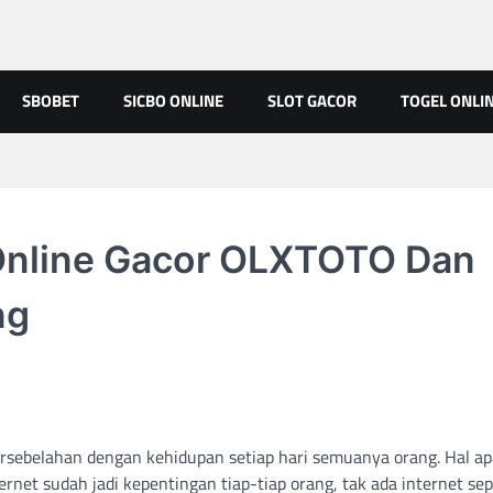
SBOBET
SICBO ONLINE
SLOT GACOR
TOGEL ONLI
Online Gacor OLXTOTO Dan
ng
ersebelahan dengan kehidupan setiap hari semuanya orang. Hal ap
rnet sudah jadi kepentingan tiap-tiap orang, tak ada internet sep