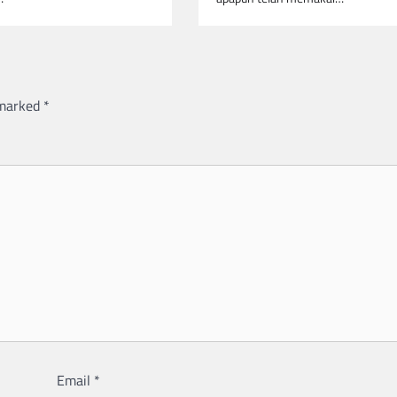
 marked
*
Email
*