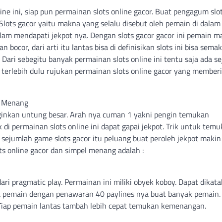
ne ini, siap pun permainan slots online gacor. Buat pengagum slo
 Slots gacor yaitu makna yang selalu disebut oleh pemain di dalam
lam mendapati jekpot nya. Dengan slots gacor gacor ini pemain m
bocor, dari arti itu lantas bisa di definisikan slots ini bisa semak
ari sebegitu banyak permainan slots online ini tentu saja ada s
li terlebih dulu rujukan permainan slots online gacor yang member
l Menang
ginkan untung besar. Arah nya cuman 1 yakni pengin temukan
 permainan slots online ini dapat gapai jekpot. Trik untuk tem
t sejumlah game slots gacor itu peluang buat peroleh jekpot makin
lots online gacor dan simpel menang adalah :
ri pragmatic play. Permainan ini miliki obyek koboy. Dapat dikat
a pemain dengan penawaran 40 paylines nya buat banyak pemain.
. Tiap pemain lantas tambah lebih cepat temukan kemenangan.