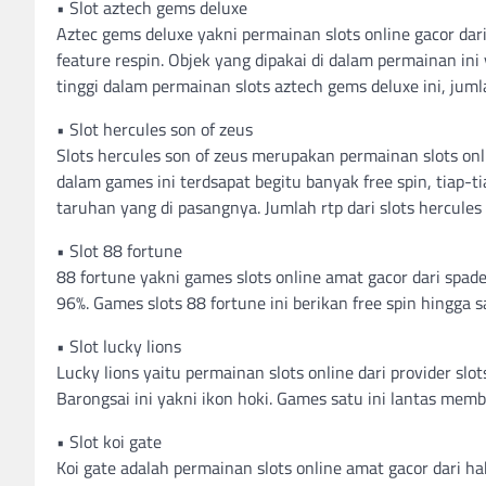
• Slot aztech gems deluxe
Aztec gems deluxe yakni permainan slots online gacor dar
feature respin. Objek yang dipakai di dalam permainan i
tinggi dalam permainan slots aztech gems deluxe ini, juml
• Slot hercules son of zeus
Slots hercules son of zeus merupakan permainan slots o
dalam games ini terdsapat begitu banyak free spin, tiap
taruhan yang di pasangnya. Jumlah rtp dari slots hercules
• Slot 88 fortune
88 fortune yakni games slots online amat gacor dari spade
96%. Games slots 88 fortune ini berikan free spin hingga 
• Slot lucky lions
Lucky lions yaitu permainan slots online dari provider sl
Barongsai ini yakni ikon hoki. Games satu ini lantas membe
• Slot koi gate
Koi gate adalah permainan slots online amat gacor dari ha