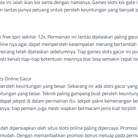
ate ini ialah ikan koi sama dengan namanya. Games slots koi gate i
ain lantas punya peluang untuk peroleh keuntungan yang banyak 
ree spin sekitar 12x. Permainan ini lantas dijelaskan paling gacor
ayline nya agar dapat memperoleh kesempatan menang bertambah 
menang telah dijelaskan sebelumnya. Tiap games slots gacor ini p
esti kenali tiap-tiap ketentuan mainnya biar bisa semakin cepat 
ts Online Gacor
eroleh keuntungan yang besar. Sekarang ini ada slots gacor yang 
tungan yang besar. Teknik paling gampang buat peroleh keuntun
dapat jekpot di dalam permainan itu. Jekpot yakni kemenangan be
nya, tiap pemain juga mesti siapkan bermacam jenis kiat terpilih
h dipersiapkan oleh situs slots online paling dipercaya. Promosi
ra mudah. Dengan memanfaatkan promosi bonus meluap pada perm