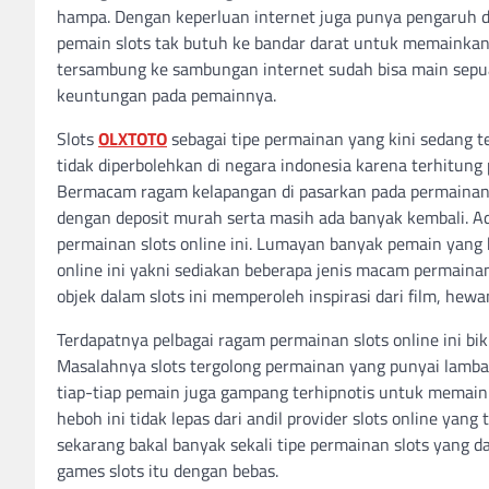
hampa. Dengan keperluan internet juga punya pengaruh da
pemain slots tak butuh ke bandar darat untuk memainkan
tersambung ke sambungan internet sudah bisa main sepuasn
keuntungan pada pemainnya.
Slots
OLXTOTO
sebagai tipe permainan yang kini sedang te
tidak diperbolehkan di negara indonesia karena terhitung p
Bermacam ragam kelapangan di pasarkan pada permainan s
dengan deposit murah serta masih ada banyak kembali. A
permainan slots online ini. Lumayan banyak pemain yang b
online ini yakni sediakan beberapa jenis macam permaina
objek dalam slots ini memperoleh inspirasi dari film, he
Terdapatnya pelbagai ragam permainan slots online ini bi
Masalahnya slots tergolong permainan yang punyai lamban
tiap-tiap pemain juga gampang terhipnotis untuk memainka
heboh ini tidak lepas dari andil provider slots online yan
sekarang bakal banyak sekali tipe permainan slots yang da
games slots itu dengan bebas.