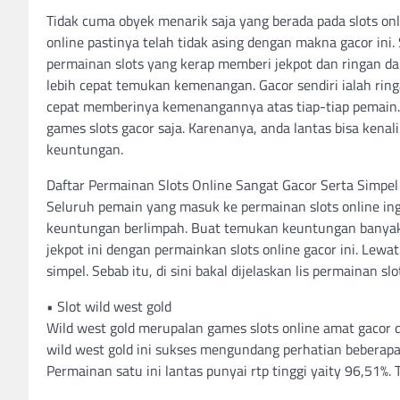
Tidak cuma obyek menarik saja yang berada pada slots onli
online pastinya telah tidak asing dengan makna gacor ini.
permainan slots yang kerap memberi jekpot dan ringan da
lebih cepat temukan kemenangan. Gacor sendiri ialah ringan 
cepat memberinya kemenangannya atas tiap-tiap pemain. D
games slots gacor saja. Karenanya, anda lantas bisa kena
keuntungan.
Daftar Permainan Slots Online Sangat Gacor Serta Simpe
Seluruh pemain yang masuk ke permainan slots online in
keuntungan berlimpah. Buat temukan keuntungan banyak di
jekpot ini dengan permainkan slots online gacor ini. Lewa
simpel. Sebab itu, di sini bakal dijelaskan lis permainan s
• Slot wild west gold
Wild west gold merupalan games slots online amat gacor da
wild west gold ini sukses mengundang perhatian beberap
Permainan satu ini lantas punyai rtp tinggi yaity 96,51%