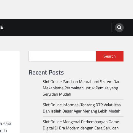
NE
Search
Recent Posts
Slot Online Panduan Memahami Sistem Dan
Mekanisme Permainan untuk Pemula yang
Seru dan Mudah
Slot Online Informasi Tentang RTP Volatilitas
Dan Istilah Dasar Agar Menang Lebih Mudah
Slot Online Mengenal Perkembangan Game
a saja
Digital Di Era Modern dengan Cara Seru dan
erti