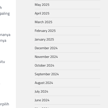
May 2025
ah
paling
April 2025
March 2025
February 2025
enanya
January 2025
hnya
December 2024
November 2024
aitu
October 2024
September 2024
.
August 2024
July 2024
June 2024
rpilih