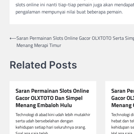
slots online ini nanti tiap-tiap pemain juga akan mendapat
pengalaman mempunyai nilai buat beberapa pemain.
Post
⟵
Saran Permainan Slots Online Gacor OLXTOTO Serta Sim
Menang Merapi Timur
navigation
Related Posts
Saran Permainan Slots Online
Saran Pe
Gacor OLXTOTO Dan Simpel
Gacor OL
Menang Embaloh Hulu
Menang 
Technologi di abad kini udah lebih mutakhir
Technologi di
serta udah bersebelahan dengan
hebat dan t
kehidupan setiap hari seluruhnya orang.
kehidupan se
Soal apa saja telah…
Hal apa saja