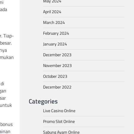
May 2024
ni
pada
April 2024
March 2024
February 2024
. Tiap-
besar.
January 2024
unya
December 2023
temukan
November 2023
October 2023
di
December 2022
gan
sar
Categories
 untuk
Live Casino Online
Promo Slot Online
 bonus
ainan
Sabung Ayam Online