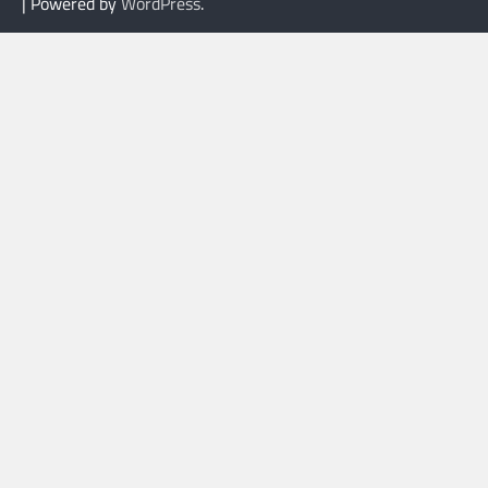
| Powered by
WordPress
.