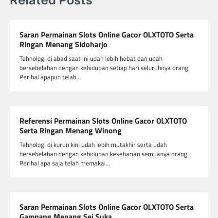
Saran Permainan Slots Online Gacor OLXTOTO Serta
Ringan Menang Sidoharjo
Tehnologi di abad saat ini udah lebih hebat dan udah
bersebelahan dengan kehidupan setiap hari seluruhnya orang.
Perihal apapun telah…
Referensi Permainan Slots Online Gacor OLXTOTO
Serta Ringan Menang Winong
Tehnologi di kurun kini udah lebih mutakhir serta udah
bersebelahan dengan kehidupan keseharian semuanya orang.
Perihal apa saja telah memakai…
Saran Permainan Slots Online Gacor OLXTOTO Serta
Gampang Menang Sei Suka