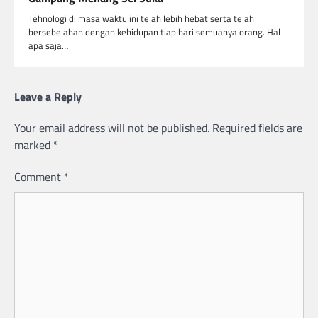
Tehnologi di masa waktu ini telah lebih hebat serta telah
bersebelahan dengan kehidupan tiap hari semuanya orang. Hal
apa saja…
Leave a Reply
Your email address will not be published.
Required fields are
marked
*
Comment
*