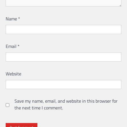
Name
*
Email
*
Website
Save my name, email, and website in this browser for
the next time I comment.