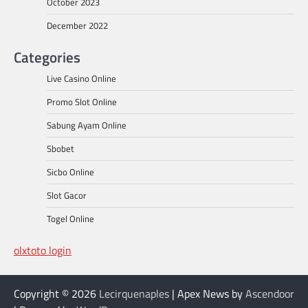
October 2023
December 2022
Categories
Live Casino Online
Promo Slot Online
Sabung Ayam Online
Sbobet
Sicbo Online
Slot Gacor
Togel Online
olxtoto login
Copyright © 2026
Lecirquenaples
| Apex News by
Ascendoor