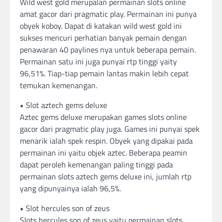
Wild west gold merupalan permainan slots online
amat gacor dari pragmatic play. Permainan ini punya
obyek koboy. Dapat di katakan wild west gold ini
sukses mencuri perhatian banyak pemain dengan
penawaran 40 paylines nya untuk beberapa pemain.
Permainan satu ini juga punyai rtp tinggi yaity
96,51%. Tiap-tiap pemain lantas makin lebih cepat
temukan kemenangan.
• Slot aztech gems deluxe
Aztec gems deluxe merupakan games slots online
gacor dari pragmatic play juga. Games ini punyai spek
menarik ialah spek respin. Obyek yang dipakai pada
permainan ini yaitu objek aztec. Beberapa peamin
dapat peroleh kemenangan paling tinggi pada
permainan slots aztech gems deluxe ini, jumlah rtp
yang dipunyainya ialah 96,5%.
• Slot hercules son of zeus
Slots hercules son of zeus yaitu permainan slots