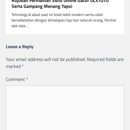
Rujukan Permainan Slots Online Gacor OLXTOTO
Serta Gampang Menang Yapsi
Tehnologi di abad saat ini telah lebih modern serta udah
bersebelahan dengan kehidupan tiap hari seluruh orang. Perihal
apa saja…
Leave a Reply
Your email address will not be published.
Required fields are
marked
*
Comment
*