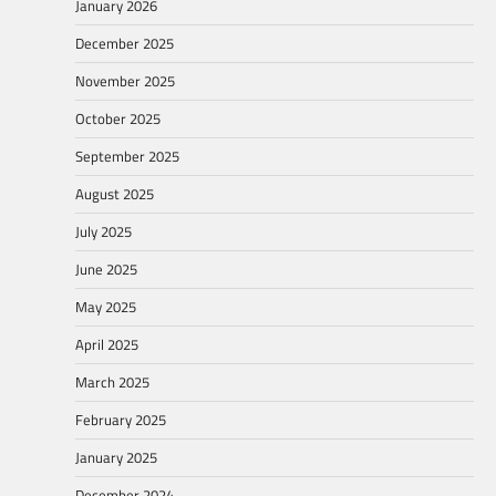
January 2026
December 2025
November 2025
October 2025
September 2025
August 2025
July 2025
June 2025
May 2025
April 2025
March 2025
February 2025
January 2025
December 2024