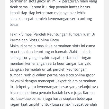
permainan slots gacor ini miliki peraturan main yang
tidak sama. Karena itu, tiap pemain lantas harus
kenali tiap-tiap ketentuan mainnya biar lebih
semakin cepat peroleh kemenangan serta untung
besar.
Teknik Simpel Peroleh Keuntungan Tumpah ruah Di
Permainan Slots Online Gacor
Maksud pemain masuk ke permainan slots ini cuma
mau temukan keuntungan banyak. Waktu ini ada
slots gacor yang di yakin dapat bertambah ringan
memberi kemenangan serta keuntungan banyak.
Langkah termudah untuk peroleh keuntungan
tumpah ruah di dalam permainan slots online gacor
ini yakni dengan mendapati jekpot dalam permainan
itu. Jekpot yaitu kemenangan besar yang selanjutnya
bisa memberinya pemain hadiah besar juga. Karena
itu, tiap-tiap pemain juga harus siapkan beberapa
ragam kiat terpilih untuk bisa semakin cepat peroleh