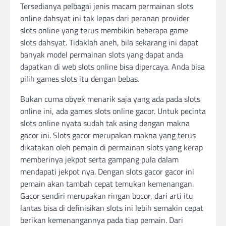
Tersedianya pelbagai jenis macam permainan slots
online dahsyat ini tak lepas dari peranan provider
slots online yang terus membikin beberapa game
slots dahsyat. Tidaklah aneh, bila sekarang ini dapat
banyak model permainan slots yang dapat anda
dapatkan di web slots online bisa dipercaya. Anda bisa
pilih games slots itu dengan bebas.
Bukan cuma obyek menarik saja yang ada pada slots
online ini, ada games slots online gacor. Untuk pecinta
slots online nyata sudah tak asing dengan makna
gacor ini. Slots gacor merupakan makna yang terus
dikatakan oleh pemain di permainan slots yang kerap
memberinya jekpot serta gampang pula dalam
mendapati jekpot nya. Dengan slots gacor gacor ini
pemain akan tambah cepat temukan kemenangan.
Gacor sendiri merupakan ringan bocor, dari arti itu
lantas bisa di definisikan slots ini lebih semakin cepat
berikan kemenangannya pada tiap pemain. Dari