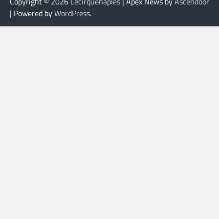
Copyright © 2026
Lecirquenaples
| Apex News by
Ascendoor
| Powered by
WordPress
.