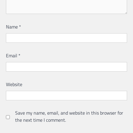
Name
*
Email
*
Website
Save my name, email, and website in this browser for
the next time I comment.