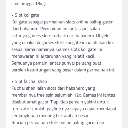
spin hingga 18x. }
• Slot koi gate
Koi gate sebagai permainan slots online paling gacor
dari habanero. Permainan ini lantas jadi salah
satunya games slots terbaik dari habanero. Obyek
yang dipakai di games slots koi gate ini ialah ikan koi
sesuai sama namanya. Games slots koi gate ini
menawaran nilai taruhan yang relatif kecil.
Semuanya pemain lantas punyai peluang buat
peroleh keuntungan yang besar dalam permainan ini.
• Slot fa chai shen
Fa chai shen ialah slots dari habanero yang
memberinya free spin sejumlah 12x. Games ini lantas
disebut amat gacor. Tiap-tiap pemain yakini untuk
terus atur jumlah payline nya supaya dapat mendapat
kemungkinan menang bertambah besar.
Rincian permainan slots online paling gacor dan