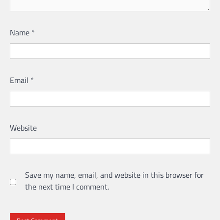
Name
*
Email
*
Website
Save my name, email, and website in this browser for
the next time I comment.