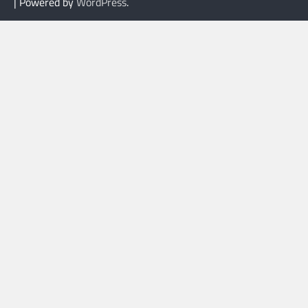
| Powered by
WordPress
.