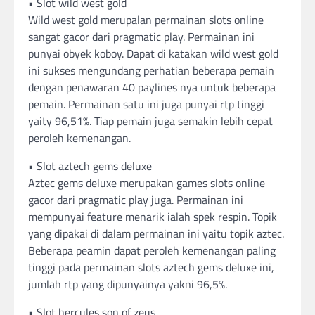
• Slot wild west gold
Wild west gold merupalan permainan slots online
sangat gacor dari pragmatic play. Permainan ini
punyai obyek koboy. Dapat di katakan wild west gold
ini sukses mengundang perhatian beberapa pemain
dengan penawaran 40 paylines nya untuk beberapa
pemain. Permainan satu ini juga punyai rtp tinggi
yaity 96,51%. Tiap pemain juga semakin lebih cepat
peroleh kemenangan.
• Slot aztech gems deluxe
Aztec gems deluxe merupakan games slots online
gacor dari pragmatic play juga. Permainan ini
mempunyai feature menarik ialah spek respin. Topik
yang dipakai di dalam permainan ini yaitu topik aztec.
Beberapa peamin dapat peroleh kemenangan paling
tinggi pada permainan slots aztech gems deluxe ini,
jumlah rtp yang dipunyainya yakni 96,5%.
• Slot hercules son of zeus