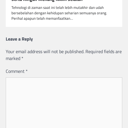
Tehnologi di zaman saat ini telah lebih mutakhir dan udah
bersebelahan dengan kehidupan seharian semuanya orang.
Perihal apapun telah memanfaatkan…
Leave a Reply
Your email address will not be published.
Required fields are
marked
*
Comment
*