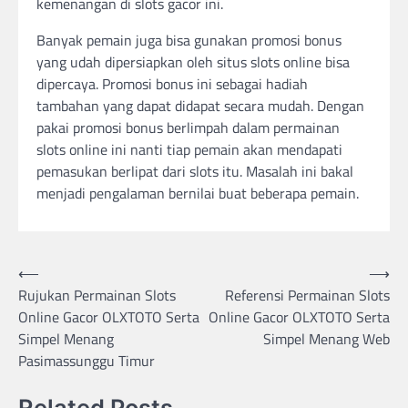
kemenangan di slots gacor ini.
Banyak pemain juga bisa gunakan promosi bonus
yang udah dipersiapkan oleh situs slots online bisa
dipercaya. Promosi bonus ini sebagai hadiah
tambahan yang dapat didapat secara mudah. Dengan
pakai promosi bonus berlimpah dalam permainan
slots online ini nanti tiap pemain akan mendapati
pemasukan berlipat dari slots itu. Masalah ini bakal
menjadi pengalaman bernilai buat beberapa pemain.
Post
⟵
⟶
Rujukan Permainan Slots
Referensi Permainan Slots
navigation
Online Gacor OLXTOTO Serta
Online Gacor OLXTOTO Serta
Simpel Menang
Simpel Menang Web
Pasimassunggu Timur
Related Posts