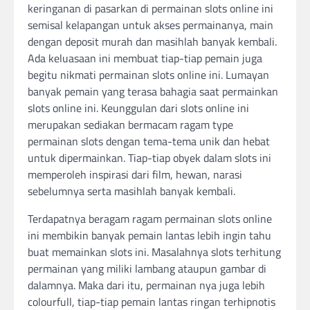
keringanan di pasarkan di permainan slots online ini
semisal kelapangan untuk akses permainanya, main
dengan deposit murah dan masihlah banyak kembali.
Ada keluasaan ini membuat tiap-tiap pemain juga
begitu nikmati permainan slots online ini. Lumayan
banyak pemain yang terasa bahagia saat permainkan
slots online ini. Keunggulan dari slots online ini
merupakan sediakan bermacam ragam type
permainan slots dengan tema-tema unik dan hebat
untuk dipermainkan. Tiap-tiap obyek dalam slots ini
memperoleh inspirasi dari film, hewan, narasi
sebelumnya serta masihlah banyak kembali.
Terdapatnya beragam ragam permainan slots online
ini membikin banyak pemain lantas lebih ingin tahu
buat memainkan slots ini. Masalahnya slots terhitung
permainan yang miliki lambang ataupun gambar di
dalamnya. Maka dari itu, permainan nya juga lebih
colourfull, tiap-tiap pemain lantas ringan terhipnotis