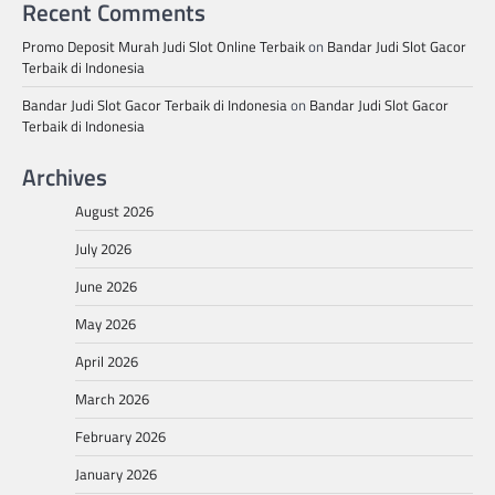
Recent Comments
Promo Deposit Murah Judi Slot Online Terbaik
on
Bandar Judi Slot Gacor
Terbaik di Indonesia
Bandar Judi Slot Gacor Terbaik di Indonesia
on
Bandar Judi Slot Gacor
Terbaik di Indonesia
Archives
August 2026
July 2026
June 2026
May 2026
April 2026
March 2026
February 2026
January 2026