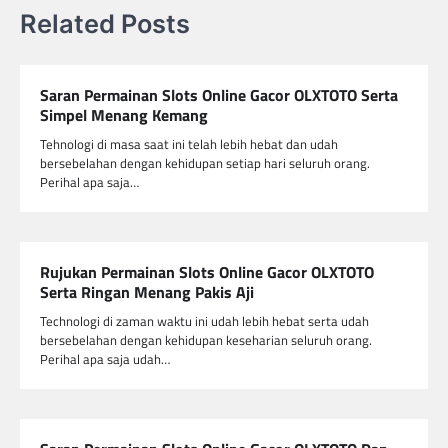
Related Posts
Saran Permainan Slots Online Gacor OLXTOTO Serta
Simpel Menang Kemang
Tehnologi di masa saat ini telah lebih hebat dan udah
bersebelahan dengan kehidupan setiap hari seluruh orang.
Perihal apa saja…
Rujukan Permainan Slots Online Gacor OLXTOTO
Serta Ringan Menang Pakis Aji
Technologi di zaman waktu ini udah lebih hebat serta udah
bersebelahan dengan kehidupan keseharian seluruh orang.
Perihal apa saja udah…