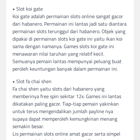
• Slot koi gate
Koi gate adalah permainan slots online sangat gacor
dari habanero. Permainan ini lantas jadi satu diantara
permainan slots terunggul dari habanero. Objek yang
dipakai di permainan slots koi gate ini yaitu ikan koi
sama dengan namanya. Games slots koi gate ini
menawaran nilai taruhan yang relatif kecil.
Semuanya pemain lantas mempunyai peluang buat
peroleh keuntungan banyak dalam permainan ini.
• Slot fa chai shen
Fa chai shen yaitu slots dari habanero yang
memberinya free spin sekitar 12x. Games ini lantas
dikatakan paling gacor. Tiap-tiap pemain yakinkan
untuk terus mengendalikan jumlah payline nya
supaya dapat memperoleh kemungkinan menang
semakin besar.
Lis permainan slots online amat gacor serta simpel