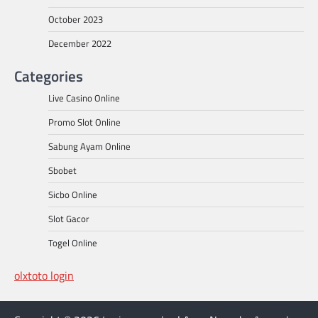
October 2023
December 2022
Categories
Live Casino Online
Promo Slot Online
Sabung Ayam Online
Sbobet
Sicbo Online
Slot Gacor
Togel Online
olxtoto login