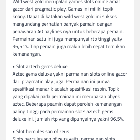
Wild west gold merupalan games slots online amat
gacor dari pragmatic play. Games ini miliki topik
koboy. Dapat di katakan wild west gold ini sukses
mengundang perhatian banyak pemain dengan
penawaran 40 paylines nya untuk beberapa pemain.
Permainan satu ini juga mempunyai rtp tinggi yaity
96,51%. Tiap pemain juga makin lebih cepat temukan
kemenangan.
• Slot aztech gems deluxe
Aztec gems deluxe yakni permainan slots online gacor
dari pragmatic play juga. Permainan ini punya
spesifikasi menarik adalah spesifikasi respin. Topik
yang dipakai pada permainan ini merupakan obyek
aztec. Beberapa peamin dapat peroleh kemenangan
paling tinggi pada permainan slots aztech gems
deluxe ini, jumlah rtp yang dipunyainya yakni 96,5%.
• Slot hercules son of zeus
Slots hercules son of zeus yaitu permainan slots