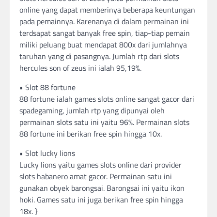
online yang dapat memberinya beberapa keuntungan
pada pemainnya. Karenanya di dalam permainan ini
terdsapat sangat banyak free spin, tiap-tiap pemain
miliki peluang buat mendapat 800x dari jumlahnya
taruhan yang di pasangnya. Jumlah rtp dari slots
hercules son of zeus ini ialah 95,19%.
• Slot 88 fortune
88 fortune ialah games slots online sangat gacor dari
spadegaming, jumlah rtp yang dipunyai oleh
permainan slots satu ini yaitu 96%. Permainan slots
88 fortune ini berikan free spin hingga 10x.
• Slot lucky lions
Lucky lions yaitu games slots online dari provider
slots habanero amat gacor. Permainan satu ini
gunakan obyek barongsai. Barongsai ini yaitu ikon
hoki. Games satu ini juga berikan free spin hingga
18x. }