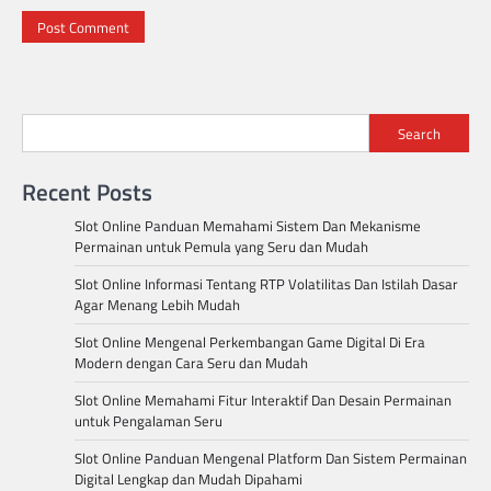
Search
Recent Posts
Slot Online Panduan Memahami Sistem Dan Mekanisme
Permainan untuk Pemula yang Seru dan Mudah
Slot Online Informasi Tentang RTP Volatilitas Dan Istilah Dasar
Agar Menang Lebih Mudah
Slot Online Mengenal Perkembangan Game Digital Di Era
Modern dengan Cara Seru dan Mudah
Slot Online Memahami Fitur Interaktif Dan Desain Permainan
untuk Pengalaman Seru
Slot Online Panduan Mengenal Platform Dan Sistem Permainan
Digital Lengkap dan Mudah Dipahami