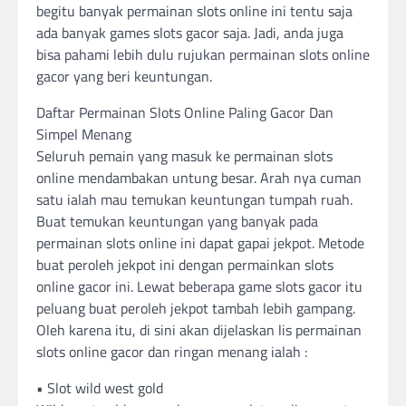
begitu banyak permainan slots online ini tentu saja
ada banyak games slots gacor saja. Jadi, anda juga
bisa pahami lebih dulu rujukan permainan slots online
gacor yang beri keuntungan.
Daftar Permainan Slots Online Paling Gacor Dan
Simpel Menang
Seluruh pemain yang masuk ke permainan slots
online mendambakan untung besar. Arah nya cuman
satu ialah mau temukan keuntungan tumpah ruah.
Buat temukan keuntungan yang banyak pada
permainan slots online ini dapat gapai jekpot. Metode
buat peroleh jekpot ini dengan permainkan slots
online gacor ini. Lewat beberapa game slots gacor itu
peluang buat peroleh jekpot tambah lebih gampang.
Oleh karena itu, di sini akan dijelaskan lis permainan
slots online gacor dan ringan menang ialah :
• Slot wild west gold