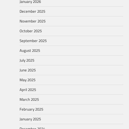
January 2026
December 2025
November 2025
October 2025
September 2025
August 2025
July 2025
June 2025
May 2025
April 2025
March 2025
February 2025
January 2025
December 2024