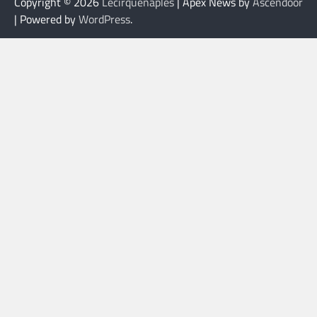
Copyright © 2026
Lecirquenaples
| Apex News by
Ascendoor
| Powered by
WordPress
.